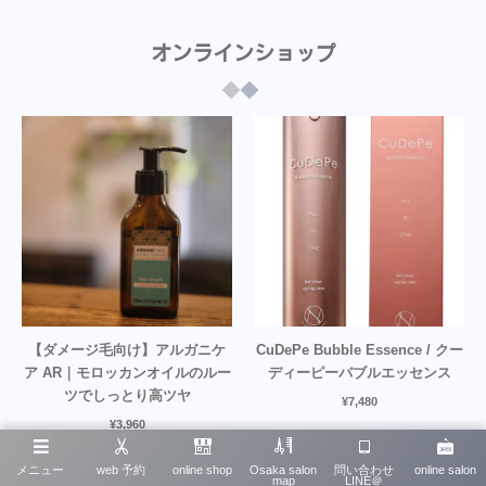
オンラインショップ
【ダメージ毛向け】アルガニケ
CuDePe Bubble Essence / クー
ア AR｜モロッカンオイルのルー
ディーピーバブルエッセンス
ツでしっとり高ツヤ
¥
7,480
¥
3,960
メニュー
web 予約
online shop
Osaka salon
問い合わせ
online salon
map
LINE＠