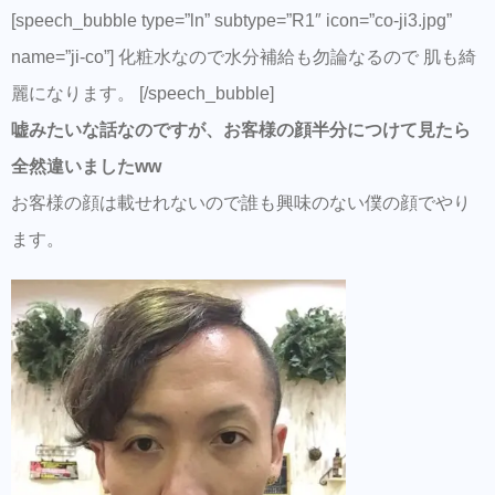
[speech_bubble type=”ln” subtype=”R1″ icon=”co-ji3.jpg”
name=”ji-co”] 化粧水なので水分補給も勿論なるので 肌も綺
麗になります。 [/speech_bubble]
嘘みたいな話なのですが、お客様の顔半分につけて見たら
全然違いましたww
お客様の顔は載せれないので誰も興味のない僕の顔でやり
ます。