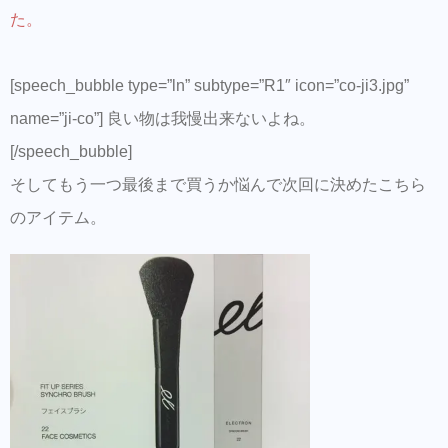
た。
[speech_bubble type=”ln” subtype=”R1″ icon=”co-ji3.jpg”
name=”ji-co”] 良い物は我慢出来ないよね。
[/speech_bubble]
そしてもう一つ最後まで買うか悩んで次回に決めたこちら
のアイテム。