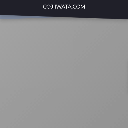
COJIIWATA.COM