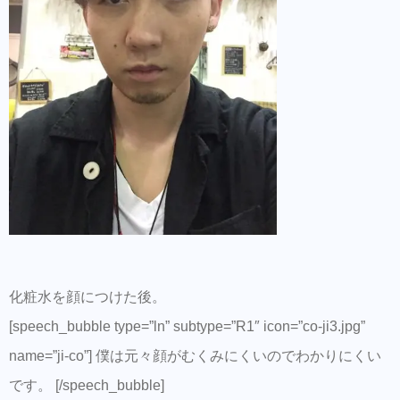
化粧水を顔につけた後。
[speech_bubble type=”ln” subtype=”R1″ icon=”co-ji3.jpg”
name=”ji-co”] 僕は元々顔がむくみにくいのでわかりにくい
です。 [/speech_bubble]