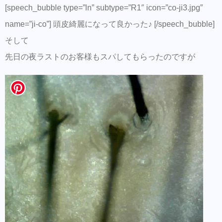
[speech_bubble type=”ln” subtype=”R1″ icon=”co-ji3.jpg”
name=”ji-co”] 頭皮綺麗になって良かった♪ [/speech_bubble]
そして
先日の夜ラストのお客様もスパしてもらったのですが