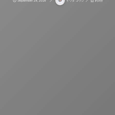
September
29
,
2016
約5分
イワタ コウジ