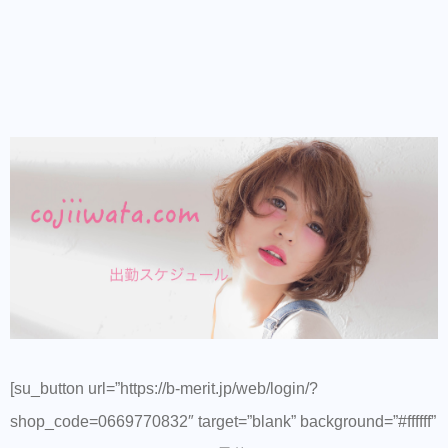
[su_button url=”https://b-merit.jp/web/login/?
shop_code=0669770832″ target=”blank” background=”#ffffff”