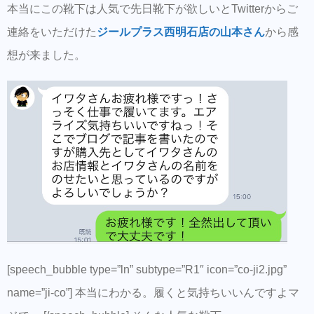
本当にこの靴下は人気で先日靴下が欲しいとTwitterからご
連絡をいただけた
ジールプラス西明石店の山本さん
から感
想が来ました。
[speech_bubble type=”ln” subtype=”R1″ icon=”co-ji2.jpg”
name=”ji-co”] 本当にわかる。履くと気持ちいいんですよマ