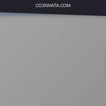
COJIIWATA.COM