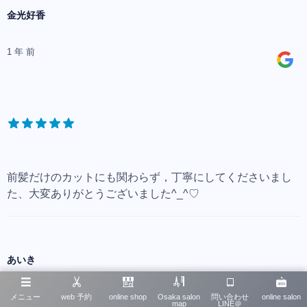
金光好香
1 年 前
前髪だけのカットにも関わらず，丁寧にしてくださいまし
た、大変ありがとうございました^_^♡
あいき
2 年 前
メニュー
web 予約
online shop
Osaka salon
問い合わせ
online salon
map
LINE＠