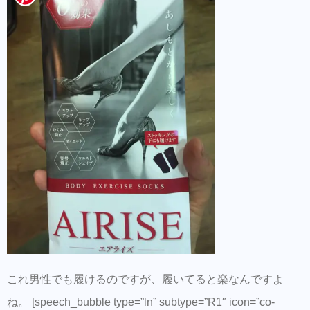
これ男性でも履けるのですが、履いてると楽なんですよ
ね。 [speech_bubble type=”ln” subtype=”R1″ icon=”co-