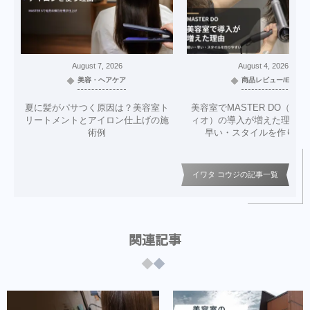
August
7
,
2026
August
4
,
2026
美容・ヘアケア
商品レビュー/EC
夏に髪がパサつく原因は？美容室ト
美容室でMASTER DO（マ
リートメントとアイロン仕上げの施
ィオ）の導入が増えた理由｜
術例
早い・スタイルを作りや
イワタ コウジの記事一覧
関連記事