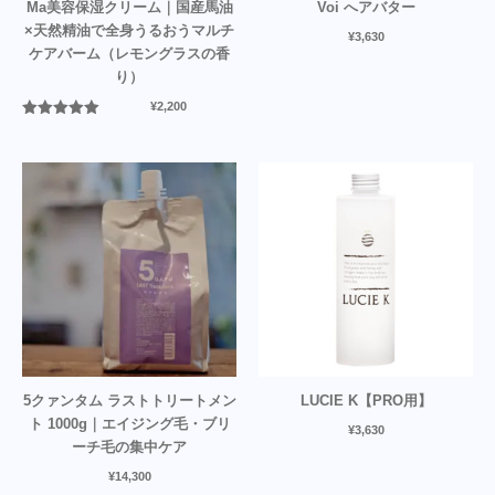
Ma美容保湿クリーム｜国産馬油
Voi へアバター
×天然精油で全身うるおうマルチ
¥
3,630
ケアバーム（レモングラスの香
り）
¥
2,200
5段階中
5.00
の評価
5クァンタム ラストトリートメン
LUCIE K【PRO用】
ト 1000g｜エイジング毛・ブリ
¥
3,630
ーチ毛の集中ケア
¥
14,300