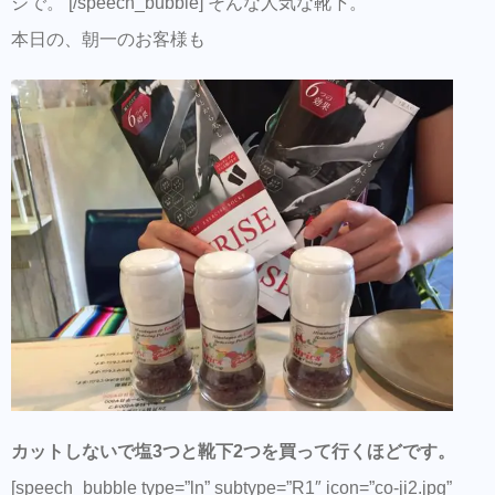
ジで。 [/speech_bubble] そんな人気な靴下。
本日の、朝一のお客様も
カットしないで塩3つと靴下2つを買って行くほどです。
[speech_bubble type=”ln” subtype=”R1″ icon=”co-ji2.jpg”