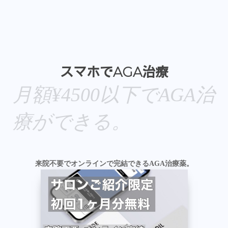
スマホでAGA治療
月額¥4500以下でAGA治
療ができる。
来院不要でオンラインで完結できるAGA治療薬。