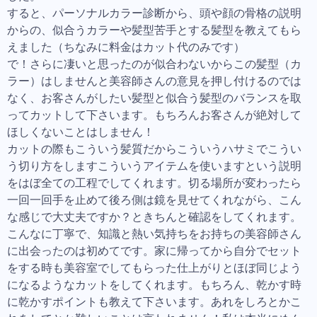
すると、パーソナルカラー診断から、頭や顔の骨格の説明
からの、似合うカラーや髪型苦手とする髪型を教えてもら
えました（ちなみに料金はカット代のみです）
で！さらに凄いと思ったのが似合わないからこの髪型（カ
ラー）はしませんと美容師さんの意見を押し付けるのでは
なく、お客さんがしたい髪型と似合う髪型のバランスを取
ってカットして下さいます。もちろんお客さんが絶対して
ほしくないことはしません！
カットの際もこういう髪質だからこういうハサミでこうい
う切り方をしますこういうアイテムを使いますという説明
をはぼ全ての工程でしてくれます。切る場所が変わったら
一回一回手を止めて後ろ側は鏡を見せてくれながら、こん
な感じで大丈夫ですか？ときちんと確認をしてくれます。
こんなに丁寧で、知識と熱い気持ちをお持ちの美容師さん
に出会ったのは初めてです。家に帰ってから自分でセット
をする時も美容室でしてもらった仕上がりとほぼ同じよう
になるようなカットをしてくれます。もちろん、乾かす時
に乾かすポイントも教えて下さいます。あれをしろとかこ