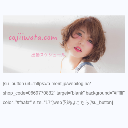
[su_button url=”https://b-merit.jp/web/login/?
shop_code=0669770832″ target=”blank” background=”#ffffff”
color=”#faafaf” size=”17″]web予約はこちら[/su_button]