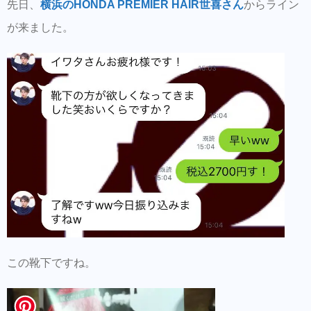
先日、
横浜のHONDA PREMIER HAIR世喜さん
からライン
が来ました。
この靴下ですね。