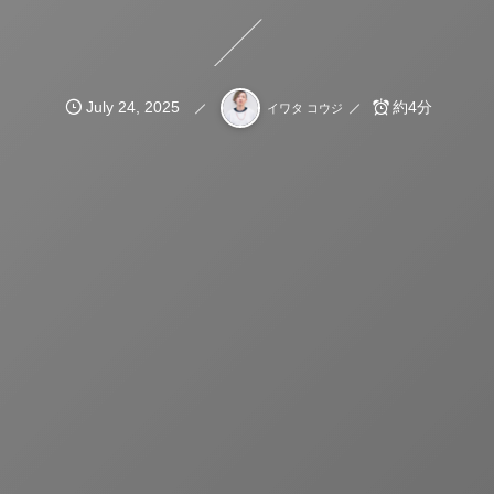
July
24
,
2025
約4分
イワタ コウジ