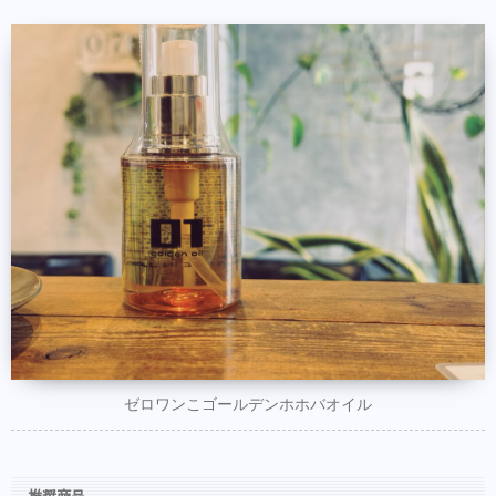
商品だけの購入はオンラインショップからも
可能できます。
Hair Trenza INTERNATIONAL
初ご来店の方はこちらで事前登録をして頂く
とスムーズに施術可能です。
同時にこちらもダウンロードして頂き新規登
録しておくとスタイルの保存・カルテの保存
ができます。
美容師の方にはこちらもオススメ。SNSプロ
モーション特化型美容師オンラインサロン
【Routine 】メンバー募集中
ゼロワンこゴールデンホホバオイル
推奨商品