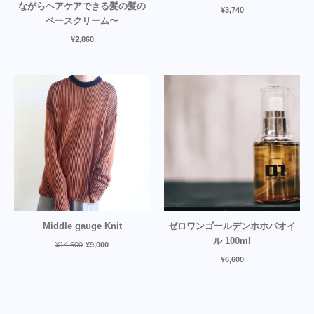
ながらヘアケアできる髪の髪の
¥
3,740
ベースクリーム〜
¥
2,860
Middle gauge Knit
ゼロワンゴールデンホホバオイ
ル 100ml
¥
14,600
¥
9,000
¥
6,600