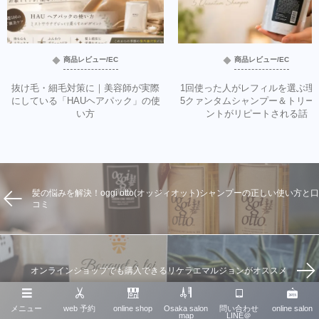
商品レビュー/EC
商品レビュー/EC
抜け毛・細毛対策に｜美容師が実際
1回使った人がレフィルを選ぶ理
にしている「HAUヘアパック」の使
5クァンタムシャンプー＆トリー
い方
ントがリピートされる話
髪の悩みを解決！oggi otto(オッジィオット)シャンプーの正しい使い方と口
コミ
オンラインショップでも購入できるリケラエマルジョンがオススメ
メニュー
web 予約
online shop
Osaka salon
問い合わせ
online salon
map
LINE＠