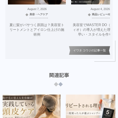
August
7
,
2026
August
4
,
2026
美容・ヘアケア
商品レビュー/EC
夏に髪がパサつく原因は？美容室ト
美容室でMASTER DO（マ
リートメントとアイロン仕上げの施
ィオ）の導入が増えた理由｜
術例
早い・スタイルを作りや
イワタ コウジの記事一覧
関連記事