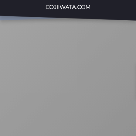
COJIIWATA.COM