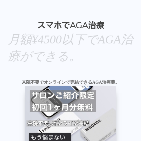
スマホでAGA治療
月額¥4500以下でAGA治
療ができる。
来院不要でオンラインで完結できるAGA治療薬。