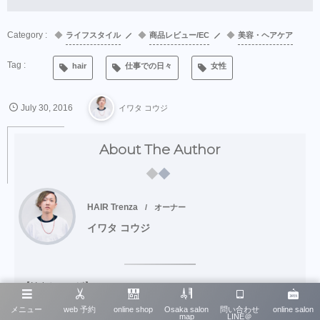
ライフスタイル
商品レビュー/EC
美容・ヘアケア
hair
仕事での日々
女性
July
30
,
2016
イワタ コウジ
About The Author
HAIR Trenza
オーナー
イワタ コウジ
【Hairトレンザ】
メニュー
web 予約
online shop
Osaka salon
問い合わせ
online salon
ITが得意な美容師
map
LINE＠