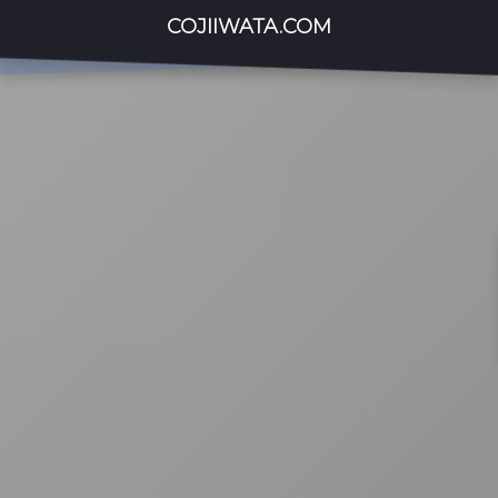
COJIIWATA.COM