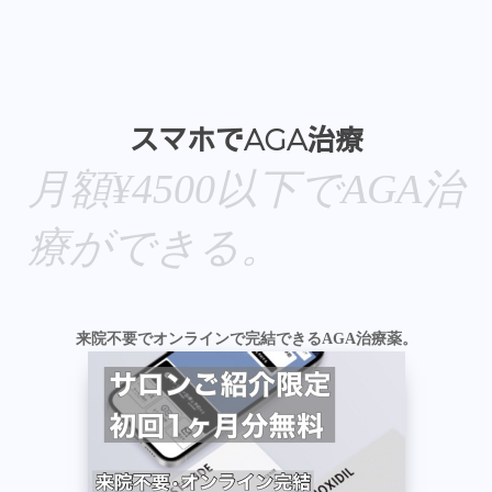
スマホでAGA治療
月額¥4500以下でAGA治
療ができる。
来院不要でオンラインで完結できるAGA治療薬。