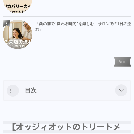
2
「鏡の前で“変わる瞬間”を楽しむ。サロンでの1日の流
れ」
More
目次
【オッジィオットのトリートメント】と【オ
ッジィオットのシャンプー】だけをした時の
髪の毛の違いを検証してみた。
【オッジィオットのトリートメ
オッジィオットのシャンプーの実力は？