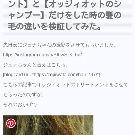
ント】と【オッジィオットのシ
家で使って頂けると最強だと思います。
ャンプー】だけをした時の髪の
ジュナちゃんいつもご協力ありがとうござい
毛の違いを検証してみた。
ます！
先日夜にジュナちゃんの撮影をさせてもらいました。
https://instagram.com/p/BIbwSrXj-6u/
ジュナちゃんと言えばこちら。
[blogcard url=”https://cojiiwata.com/hair-737/”]
こちらの記事でオッジィオットのトリートメントをさせて
もらったのですが、
それのおかげで