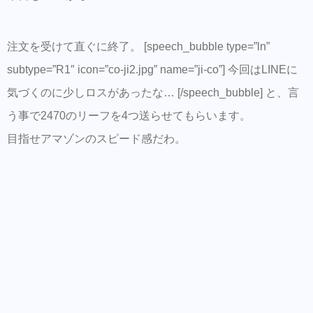
注文を受けて直ぐに終了。 [speech_bubble type=”ln”
subtype=”R1″ icon=”co-ji2.jpg” name=”ji-co”] 今回はLINEに
気づくのに少しロスがあったな… [/speech_bubble] と、言
う事で2470のリーフを4つ送らせてもらいます。
目指せアマゾンのスピード感だわ。