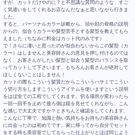
すが、カットだけやのに？と不思議な質問のような、すご
く気遣いをしてくれるお店なんだなぁと思いながら行きま
した。
すると、パーソナルカラー診断から、頭や顔の骨格の説明
からの、似合うカラーや髪型苦手とする髪型を教えてもら
えました（ちなみに料金はカット代のみです）
で！さらに凄いと思ったのが似合わないからこの髪型（カ
ラー）はしませんと美容師さんの意見を押し付けるのでは
なく、お客さんがしたい髪型と似合う髪型のバランスを取
ってカットして下さいます。もちろんお客さんが絶対して
ほしくないことはしません！
カットの際もこういう髪質だからこういうハサミでこうい
う切り方をしますこういうアイテムを使いますという説明
をはぼ全ての工程でしてくれます。切る場所が変わったら
一回一回手を止めて後ろ側は鏡を見せてくれながら、こん
な感じで大丈夫ですか？ときちんと確認をしてくれます。
こんなに丁寧で、知識と熱い気持ちをお持ちの美容師さん
に出会ったのは初めてです。家に帰ってから自分でセット
をする時も美容室でしてもらった仕上がりとほぼ同じよう