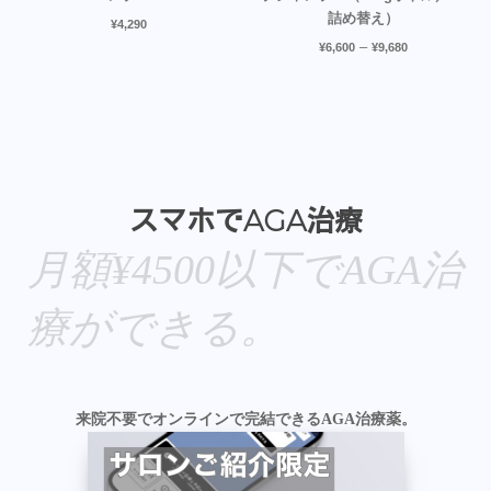
詰め替え）
¥
4,290
–
¥
6,600
¥
9,680
スマホでAGA治療
月額¥4500以下でAGA治
療ができる。
来院不要でオンラインで完結できるAGA治療薬。