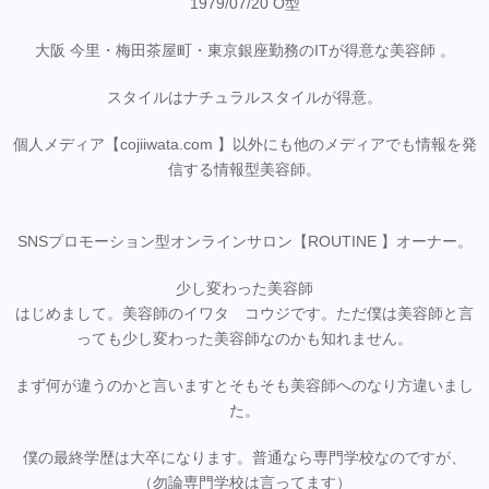
1979/07/20 O型
大阪 今里・梅田茶屋町・東京銀座勤務のITが得意な美容師 。
スタイルはナチュラルスタイルが得意。
個人メディア【cojiiwata.com 】以外にも他のメディアでも情報を発
信する情報型美容師。
SNSプロモーション型オンラインサロン【ROUTINE 】オーナー。
少し変わった美容師
はじめまして。美容師のイワタ コウジです。ただ僕は美容師と言
っても少し変わった美容師なのかも知れません。
まず何が違うのかと言いますとそもそも美容師へのなり方違いまし
た。
僕の最終学歴は大卒になります。普通なら専門学校なのですが、
（勿論専門学校は言ってます）