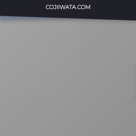
COJIIWATA.COM