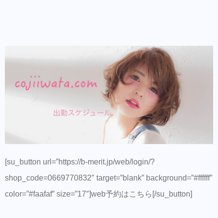
[su_button url=”https://b-merit.jp/web/login/?
shop_code=0669770832″ target=”blank” background=”#ffffff”
color=”#faafaf” size=”17″]web予約はこちら[/su_button]