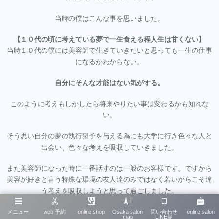
当時の僕はこんな事を思いました。
【１０代の頃に考えている夢で一生食える程人生は甘くない】
当時１０代の僕には美容師で生きていきたいと思っても一生の仕事
になるかわからない。
自分にそんな才能はない気がする。
このように考えもしかしたら将来やりたい事は変わるかも知れな
い。
そう思い自分の夢の執行猶予を与える為にも大学に行き色々な人と
出会い、色々な考えを吸収していきました。
また美容師になった時に一番話すのは一般のお客様です。ですから
美容が好きと言う特殊な環境の友人達のみではなく若いからこそ違
う考えを吸収しようと思って過ごしました。
ここがあるので
未だにお客様とする会話は美容師らしくないのかも
メニュー
web 予約
online shop
Osaka salon
問い合わせ
online salon
map
LINE＠