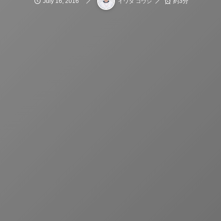
July
16
,
2016
約3分
イワタ コウジ