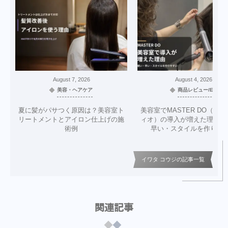
August
7
,
2026
August
4
,
2026
美容・ヘアケア
商品レビュー/EC
夏に髪がパサつく原因は？美容室ト
美容室でMASTER DO（マ
リートメントとアイロン仕上げの施
ィオ）の導入が増えた理由｜
術例
早い・スタイルを作りや
イワタ コウジの記事一覧
関連記事