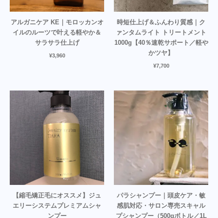
アルガニケア KE｜モロッカンオ
時短仕上げ＆ふんわり質感｜ク
イルのルーツで叶える軽やか＆
ァンタムライト トリートメント
サラサラ仕上げ
1000g【40％速乾サポート／軽や
かツヤ】
¥
3,960
¥
7,700
【縮毛矯正毛にオススメ】ジュ
パラシャンプー｜頭皮ケア・敏
エリーシステムプレミアムシャ
感肌対応・サロン専売スキャル
ンプー
プシャンプー（500gボトル／1L