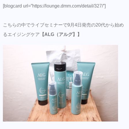
[blogcard url=”https://lounge.dmm.com/detail/327/”]
早い段階からのケアが大事
クチャを使ったアルグでエイジング予防を早
こちらの中でライブセミナーで9月4日発売の20代から始め
い段階からしておいて下さい
るエイジングケア
【ALG（アルグ】】
&COシャンプー・ヘアアクセ等はBASEで
も買えるようになりました
【EMANON 銀座 SHARE SALON】
【EMANON share salon 梅田茶屋町店】
ご来店前のカルテの事前登録が時短でオス
スメ！
同時にこちらもダウンロードして頂き新規
登録すると予約も出来ます。
美容師の方にはこちらもオススメ。SNSプ
ロモーション特化型美容師オンラインサロ