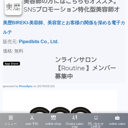
美容師の方にはこちらもオススメ。
SNSプロモーション特化型美容師オ
美歴BIREKI-美容師、美容室とお客様の関係を深める電子カ
ルテ
販売元:
Pipedbits Co., Ltd.
価格: 無料
ンラインサロン
【Routine 】メンバー
募集中
generated by
PressSync
on 2017年6月13日
メニュー
web 予約
online shop
Osaka salon
問い合わせ
online salon
map
LINE＠