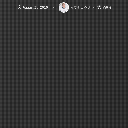
August
25
,
2019
約6分
イワタ コウジ