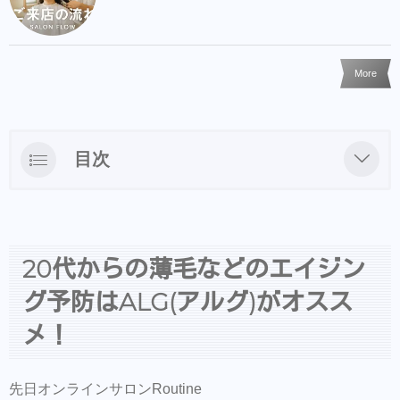
More
目次
20代からの薄毛などのエイジング予防は
ALG(アルグ)がオススメ！
予防に最適なアルグ
20代からの薄毛などのエイジン
沖縄のクチャを使った頭皮ケア
グ予防はALG(アルグ)がオスス
メ！
試しやすい価格
サロンでケア、頭皮の疲れをとるアルグマッ
先日オンラインサロンRoutine
サージクリーム