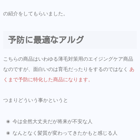
ン【Routine 】メンバー募集中
の紹介をしてもらいました。
世界初のオーダーメイドシャンプー
MEDULLA
９つの質問に答えて貴方にあったシャンプ
予防に最適なアルグ
ーを教えてもらえます。
クーポンコード【trenza 】入力で初回2000
こちらの商品はいわゆる薄毛対策用のエイジングケア商品
円OFF♪
なのですが、面白いのは育毛だったりをするのではなく
あ
唯一無二の至高の美髪育成シャンプー
くまで予防に特化した商品になります。
Flowers ご購入のお客様はこちら
つまりどういう事かというと
今は全然大丈夫だが将来が不安な人
なんとなく髪質が変わってきたかもと感じる人