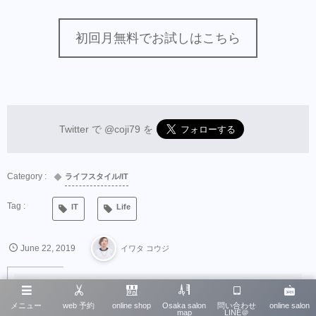
初回月無料でお試しはこちら
Twitter で
@coji79
を
ライフスタイル/IT
IT
Life
June
22
,
2019
イワタ コウジ
About The Author
メニュー
web 予約
online shop
Osaka salon
問い合わせ
online salon
map
LINE＠