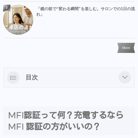
2
「鏡の前で“変わる瞬間”を楽しむ。サロンでの1日の流
れ」
More
目次
MFI認証って何？充電するならMFI 認証の方
がいいの？
&COシャンプー・ヘアアクセ等はBASEでも
MFI認証って何？充電するなら
買えるようになりました
MFI 認証の方がいいの？
【EMANON 銀座 SHARE SALON】