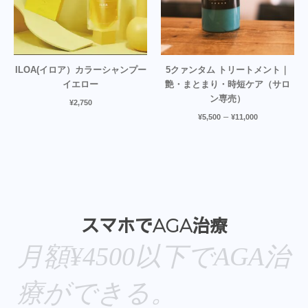
ILOA(イロア）カラーシャンプー
5クァンタム トリートメント｜
イエロー
艶・まとまり・時短ケア（サロ
ン専売）
¥
2,750
–
¥
5,500
¥
11,000
スマホでAGA治療
月額¥4500以下でAGA治
療ができる。