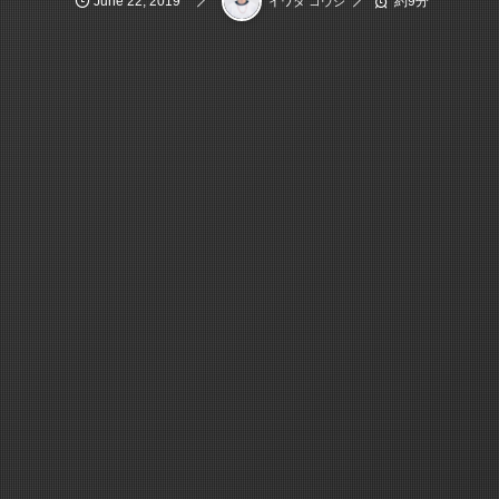
June
22
,
2019
約9分
イワタ コウジ