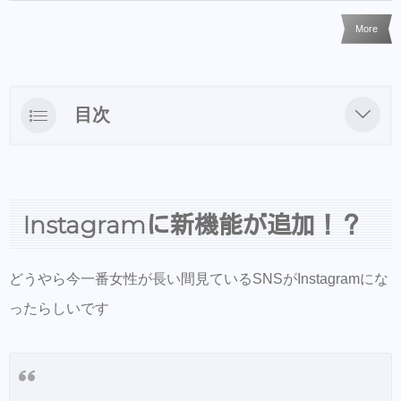
More
目次
Instagramに新機能が追加！？
Instagramにミュート機能登場
Instagramに新機能が追加！？
ミュートのやり方
解除するまでは出てこないので見たくない人
どうやら今一番女性が長い間見ているSNSがInstagramにな
はミュートして快適なInstagramライフをして
みてください。
ったらしいです
LINEでのご質問、ネット予約、出勤状況は
こちらからどうぞ
各SNSアカウントはこちら