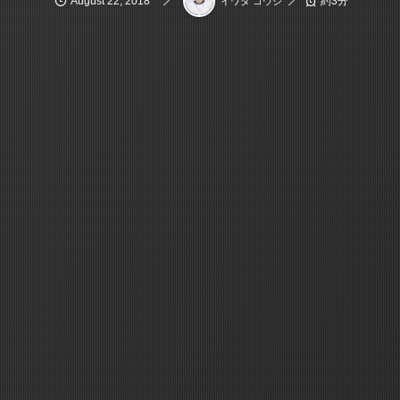
August
22
,
2018
約3分
イワタ コウジ