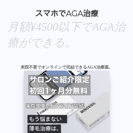
スマホでAGA治療
月額¥4500以下でAGA治
療ができる。
来院不要でオンラインで完結できるAGA治療薬。