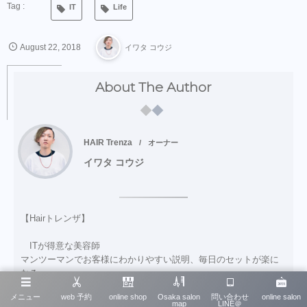
IT
Life
August
22
,
2018
イワタ コウジ
About The Author
HAIR Trenza
オーナー
イワタ コウジ
【Hairトレンザ】
ITが得意な美容師
マンツーマンでお客様にわかりやすい説明、毎日のセットが楽に
なる
スタイルを提案している。
メニュー
web 予約
online shop
Osaka salon
問い合わせ
online salon
このサイトではECも運営。
map
LINE＠