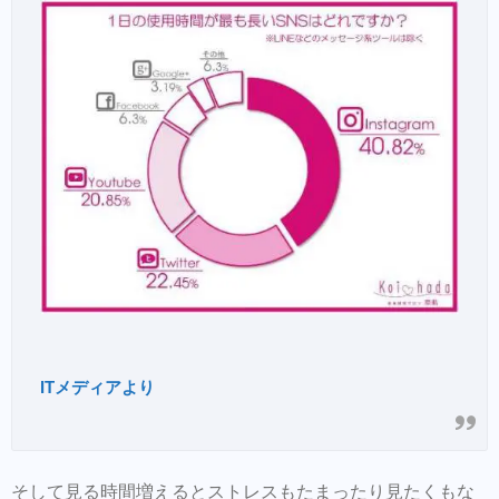
ヘアアクセ等はBASEでも買えるようにな
りました
ご来店前のカルテの事前登録が時短でオス
スメ！
美容師の方にはこちらもオススメ。SNSプ
ロモーション特化型美容師オンラインサロ
ン【Routine 】メンバー募集中
行動を起こすまでのプロセスを勉強したい
方にはこちらもオススメ< 新しい考えをつ
ぶやくオンラインサロン 【Next Stage】メ
ンバー募集中
ITメディアより
そして見る時間増えるとストレスもたまったり見たくもな