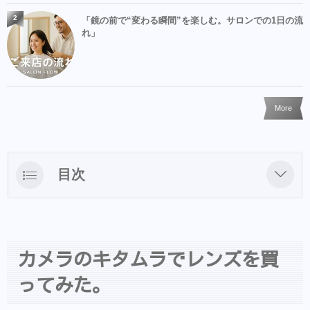
2
「鏡の前で“変わる瞬間”を楽しむ。サロンでの1日の流
れ」
More
目次
カメラのキタムラでレンズを買ってみた。
キタムラを選んだ理由
カメラのキタムラでレンズを買
カードを持ってなくても利用できる【ショッ
ピングクレジット】
ってみた。
Canon5D Mark IVが出たらどうなる？