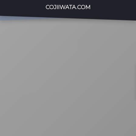
COJIIWATA.COM