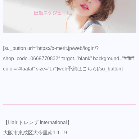
[su_button url=”https://b-merit.jp/web/login/?
shop_code=0669770832″ target=”blank” background=”#ffffff”
color=”#faafaf” size=”17″]web予約はこちら[/su_button]
【Hair トレンザ International】
大阪市東成区大今里南1-1-19