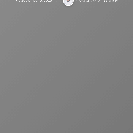
September
5
,
2016
約7分
イワタ コウジ