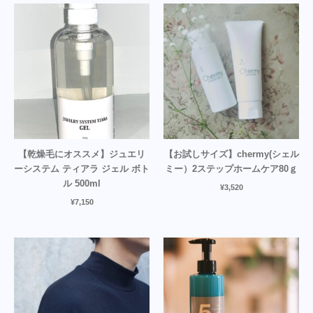
【乾燥毛にオススメ】ジュエリ
【お試しサイズ】chermy(シェル
ーシステム ティアラ ジェル ボト
ミー）2ステップホームケア80ｇ
ル 500ml
¥
3,520
¥
7,150