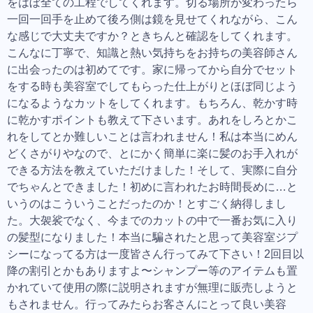
をはぼ全ての工程でしてくれます。切る場所が変わったら
一回一回手を止めて後ろ側は鏡を見せてくれながら、こん
な感じで大丈夫ですか？ときちんと確認をしてくれます。
こんなに丁寧で、知識と熱い気持ちをお持ちの美容師さん
に出会ったのは初めてです。家に帰ってから自分でセット
をする時も美容室でしてもらった仕上がりとほぼ同じよう
になるようなカットをしてくれます。もちろん、乾かす時
に乾かすポイントも教えて下さいます。あれをしろとかこ
れをしてとか難しいことは言われません！私は本当にめん
どくさがりやなので、とにかく簡単に楽に髪のお手入れが
できる方法を教えていただけました！そして、実際に自分
でちゃんとできました！初めに言われたお時間長めに…と
いうのはこういうことだったのか！とすごく納得しまし
た。大袈裟でなく、今までのカットの中で一番お気に入り
の髪型になりました！本当に騙されたと思って美容室ジプ
シーになってる方は一度皆さん行ってみて下さい！2回目以
降の割引とかもありますよ〜シャンプー等のアイテムも置
かれていて使用の際に説明されますが無理に販売しようと
もされません。行ってみたらお客さんにとって良い美容