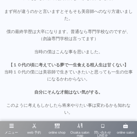
まず何が違うのかと言いますとそもそも美容師へのなり方違いまし
た。
僕の最終学歴は大卒になります。普通なら専門学校なのですが、
（勿論専門学校は言ってます）
当時の僕はこんな事を思いました。
【１０代の頃に考えている夢で一生食える程人生は甘くない】
当時１０代の僕には美容師で生きていきたいと思っても一生の仕事
になるかわからない。
自分にそんな才能はない気がする。
このように考えもしかしたら将来やりたい事は変わるかも知れな
い。
そう思い自分の夢の執行猶予を与える為にも大学に行き色々な人と
出会い、色々な考えを吸収していきました。
メニュー
web 予約
online shop
Osaka salon
問い合わせ
online salon
map
LINE＠