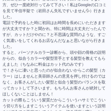
方、ぜひ一度絶対行ってみて下さい！私はGoogleの口コミ
を見て半信半疑で（岩田さん失礼ですいません💦）行きま
した。
電話で予約をした時に初回はお時間を長めにいただきます
が大丈夫ですか？と聞かれ、特に時間は大丈夫だったんで
すが、カットだけやのに？と不思議な質問のような、すご
く気遣いをしてくれるお店なんだなぁと思いながら行きま
した。
すると、パーソナルカラー診断から、頭や顔の骨格の説明
からの、似合うカラーや髪型苦手とする髪型を教えてもら
えました（ちなみに料金はカット代のみです）
で！さらに凄いと思ったのが似合わないからこの髪型（カ
ラー）はしませんと美容師さんの意見を押し付けるのでは
なく、お客さんがしたい髪型と似合う髪型のバランスを取
ってカットして下さいます。もちろんお客さんが絶対して
ほしくないことはしません！
カットの際もこういう髪質だからこういうハサミでこうい
う切り方をしますこういうアイテムを使いますという説明