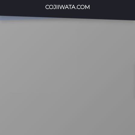
COJIIWATA.COM