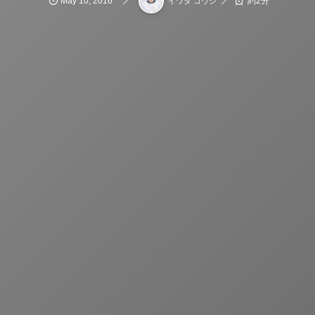
May
10
,
2016
約2分
イワタ コウジ