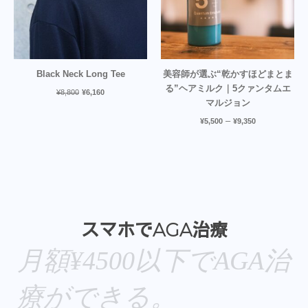
Black Neck Long Tee
美容師が選ぶ“乾かすほどまとま
る”ヘアミルク｜5クァンタムエ
¥
8,800
¥
6,160
マルジョン
–
¥
5,500
¥
9,350
スマホでAGA治療
月額¥4500以下でAGA治
療ができる。