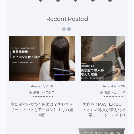
Recent Posted
August
7
,
2026
August
4
,
2026
美容・ヘアケア
商品レビュー/EC
夏に髪がパサつく原因は？美容室ト
美容室でMASTER DO（マ
リートメントとアイロン仕上げの施
ィオ）の導入が増えた理由｜
術例
早い・スタイルを作りや
イワタ コウジの記事一覧