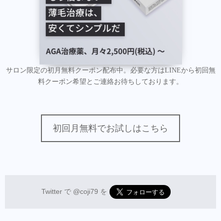
サロン限定の初月無料クーポン配布中。必要な方はLINEから初回無
料クーポン希望とご連絡お待ちしております。
初回月無料でお試しはこちら
Twitter で
@coji79
を