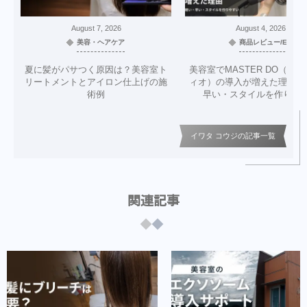
August
7
,
2026
August
4
,
2026
美容・ヘアケア
商品レビュー/EC
夏に髪がパサつく原因は？美容室ト
美容室でMASTER DO（マ
リートメントとアイロン仕上げの施
ィオ）の導入が増えた理由｜
術例
早い・スタイルを作りや
イワタ コウジの記事一覧
関連記事