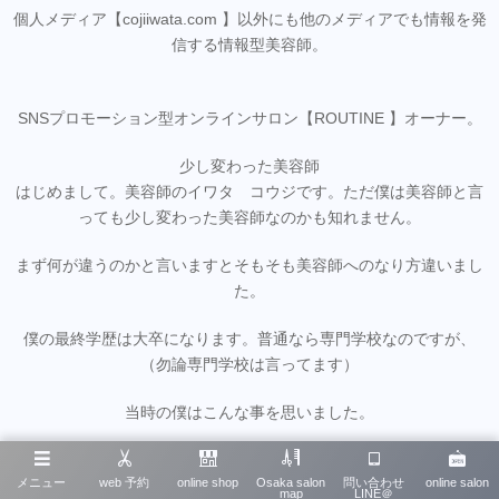
個人メディア【cojiiwata.com 】以外にも他のメディアでも情報を発
信する情報型美容師。
SNSプロモーション型オンラインサロン【ROUTINE 】オーナー。
少し変わった美容師
はじめまして。美容師のイワタ コウジです。ただ僕は美容師と言
っても少し変わった美容師なのかも知れません。
まず何が違うのかと言いますとそもそも美容師へのなり方違いまし
た。
僕の最終学歴は大卒になります。普通なら専門学校なのですが、
（勿論専門学校は言ってます）
当時の僕はこんな事を思いました。
【１０代の頃に考えている夢で一生食える程人生は甘くない】
メニュー
web 予約
online shop
Osaka salon
問い合わせ
online salon
当時１０代の僕には美容師で生きていきたいと思っても一生の仕事
map
LINE＠