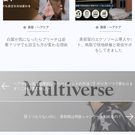
美容・ヘアケア
美容・ヘアケア
白髪が気になったらブリーチは必
美容室のエクソソーム導入サポ
要？ツヤでも目立ち方が変わる理由
ト。鳥取で現地研修と発信サポ
をしてきました
ヘアサロン流【効果的なトリートメントの方法♡】やり方一つで変わりま
す！これは見て欲しい！
買うつもりないのに、美容師は何故シャンプーを勧めるの？