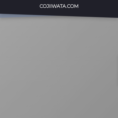
COJIIWATA.COM