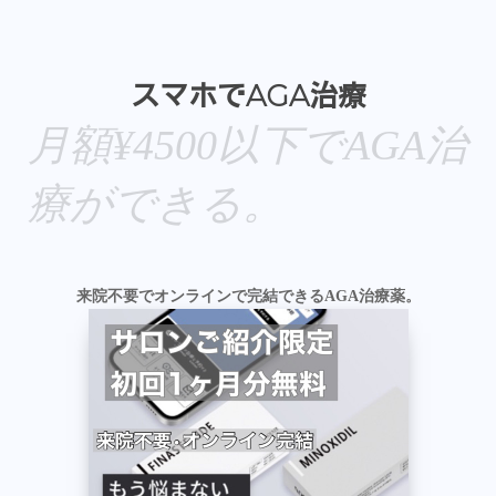
スマホでAGA治療
月額¥4500以下でAGA治
療ができる。
来院不要でオンラインで完結できるAGA治療薬。