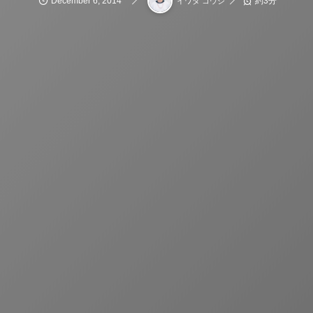
December
6
,
2014
約3分
イワタ コウジ