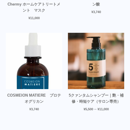
Chermy ホームケアトリートメ
ン酸
ント マスク
¥
3,740
¥
11,000
COSMEION MATIERE プロテ
5クァンタムシャンプー｜艶・補
オグリカン
修・時短ケア（サロン専売）
–
¥
3,740
¥
5,500
¥
11,000