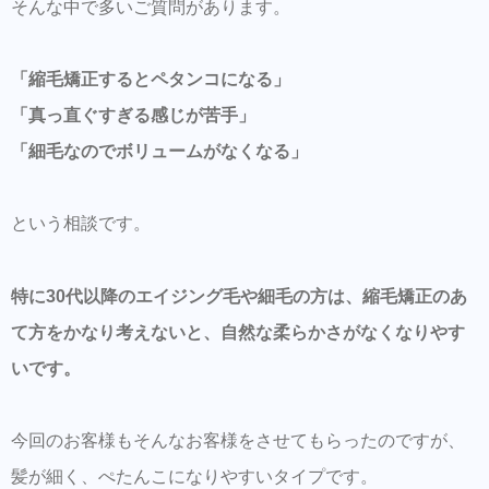
そんな中で多いご質問があります。
LINEからのご予約・ご相談・商品購入を受け
付けておりますのでお気軽にお問い合わせ下
さい。
「縮毛矯正するとペタンコになる」
商品だけの購入はオンラインショップからも
「真っ直ぐすぎる感じが苦手」
可能できます。
「細毛なのでボリュームがなくなる」
Hair Trenza INTERNATIONAL
という相談です。
初ご来店の方はこちらで事前登録をして頂く
とスムーズに施術可能です。
特に30代以降のエイジング毛や細毛の方は、縮毛矯正のあ
同時にこちらもダウンロードして頂き新規登
録しておくとスタイルの保存・カルテの保存
て方をかなり考えないと、自然な柔らかさがなくなりやす
ができます。
いです。
美容師の方にはこちらもオススメ。SNSプロ
モーション特化型美容師オンラインサロン
今回のお客様もそんなお客様をさせてもらったのですが、
【Routine 】メンバー募集中
髪が細く、ぺたんこになりやすいタイプです。