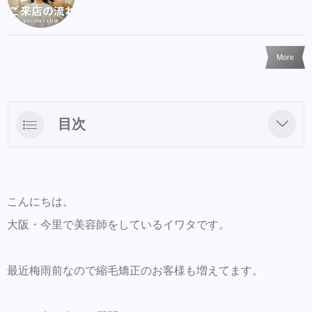
More
目次
実は毎回、毛先まで全部あてなくてもいいケ
ースもあります
クセだけじゃなく、パサつきで広がって見え
こんにちは。
ていることもあります
大阪・今里で美容師をしているイワタです。
縮毛矯正＝長時間・高額、とは限りません
最近梅雨前なので縮毛矯正のお客様も増えてます。
細毛・エイジング毛の方は“頭皮環境”もかな
り大事です