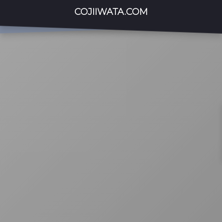
COJIIWATA.COM