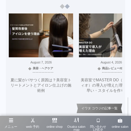
August
7
,
2026
August
4
,
2026
美容・ヘアケア
商品レビュー/EC
夏に髪がパサつく原因は？美容室ト
美容室でMASTER DO（マ
リートメントとアイロン仕上げの施
ィオ）の導入が増えた理由｜
術例
早い・スタイルを作りや
イワタ コウジの記事一覧
メニュー
web 予約
online shop
Osaka salon
問い合わせ
online salon
map
LINE＠