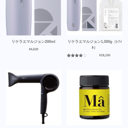
リケラエマルジョン200ml
リケラエマルジョン1,000g（ﾚﾌｨ
ﾙ）
¥
4,620
¥
18,150
5段階中
4.00
の評
価