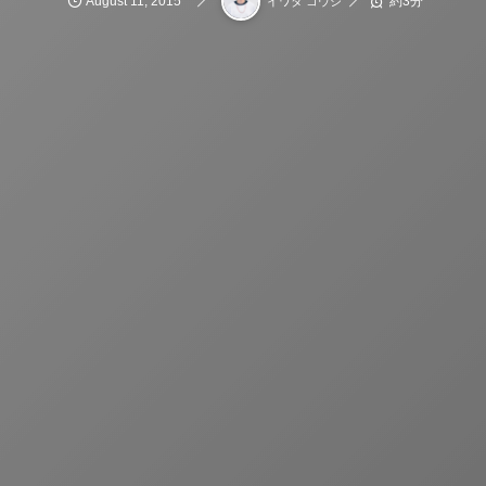
August
11
,
2015
約3分
イワタ コウジ