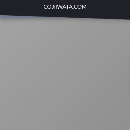
COJIIWATA.COM