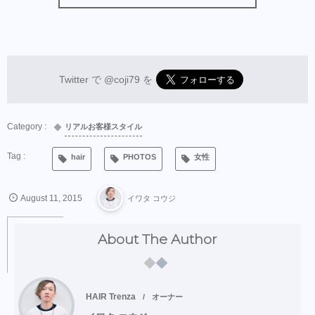
Twitter で
@coji79
を
リアルお客様スタイル
hair
PHOTOS
女性
August
11
,
2015
イワタ コウジ
About The Author
HAIR Trenza
オーナー