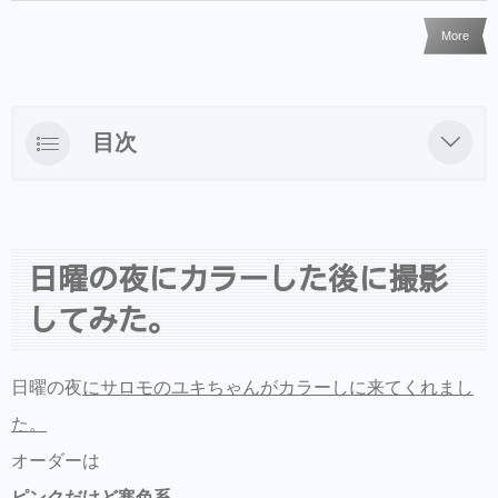
More
目次
日曜の夜にカラーした後に撮影してみた。
さぁどうしよかな。考えた結果したのが。
日曜の夜にカラーした後に撮影
で、終わったので、撮影してみた
してみた。
日曜の夜
にサロモのユキちゃんがカラーしに来てくれまし
た。
オーダーは
ピンクだけど寒色系
。