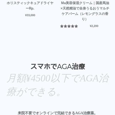
ホリスティックキュアドライヤ
Ma美容保湿クリーム｜国産馬油
ーRp.
×天然精油で全身うるおうマルチ
ケアバーム（レモングラスの香
¥
33,000
り）
¥
2,200
5段階中
5.00
の評価
スマホでAGA治療
月額¥4500以下でAGA治
療ができる。
来院不要でオンラインで完結できるAGA治療薬。