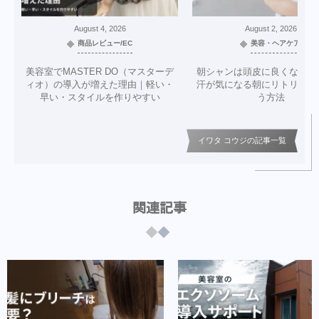
August
4
,
2026
August
2
,
2026
商品レビュー/EC
美容・ヘアケア
美容室でMASTER DO（マスターデ
朝シャンは頭皮に良くない？
ィオ）の導入が増えた理由｜軽い・
汗が気になる朝にリトリニだ
早い・スタイルを作りやすい
う方法
イワタ コウジの記事一覧
関連記事