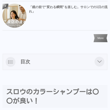
2
「鏡の前で“変わる瞬間”を楽しむ。サロンでの1日の流
れ」
More
目次
スロウのカラーシャンプーは〇〇が良い！
香りが素晴らしいスロウシャンプー
スロウのカラーシャンプーは〇
LINEからのご予約・ご相談・商品購入を受け
付けておりますのでお気軽にお問い合わせ下
〇が良い！
さい。