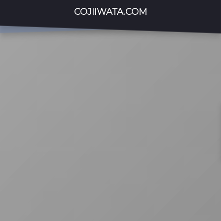
COJIIWATA.COM