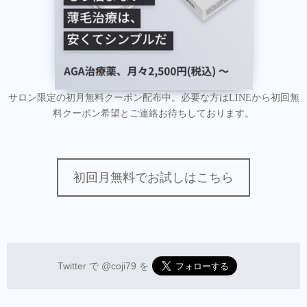
サロン限定の初月無料クーポン配布中。必要な方はLINEから初回無
料クーポン希望とご連絡お待ちしております。
初回月無料でお試しはこちら
Twitter で
@coji79
を