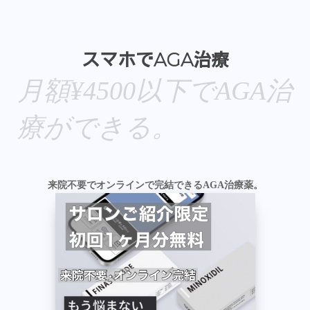
スマホでAGA治療
月額¥4500以下でAGA治
療ができる。
来院不要でオンラインで完結できるAGA治療薬。