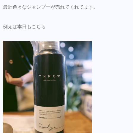
商品だけの購入はオンラインショップからも
最近色々なシャンプーが売れてくれてます。
可能できます。
Hair Trenza INTERNATIONAL
例えば本日もこちら
初ご来店の方はこちらで事前登録をして頂く
とスムーズに施術可能です。
同時にこちらもダウンロードして頂き新規登
録しておくとスタイルの保存・カルテの保存
ができます。
美容師の方にはこちらもオススメ。SNSプロ
モーション特化型美容師オンラインサロン
【Routine 】メンバー募集中