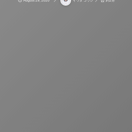
August
29
,
2020
約2分
イワタ コウジ