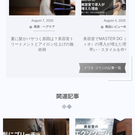
August
7
,
2026
August
4
,
2026
美容・ヘアケア
商品レビュー/EC
夏に髪がパサつく原因は？美容室ト
美容室でMASTER DO（マ
リートメントとアイロン仕上げの施
ィオ）の導入が増えた理由｜
術例
早い・スタイルを作りや
イワタ コウジの記事一覧
関連記事