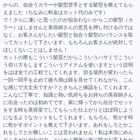
からの、似合うカラーや髪型苦手とする髪型を教えてもら
えました（ちなみに料金はカット代のみです）
で！さらに凄いと思ったのが似合わないからこの髪型（カ
ラー）はしませんと美容師さんの意見を押し付けるのでは
なく、お客さんがしたい髪型と似合う髪型のバランスを取
ってカットして下さいます。もちろんお客さんが絶対して
ほしくないことはしません！
カットの際もこういう髪質だからこういうハサミでこうい
う切り方をしますこういうアイテムを使いますという説明
をはぼ全ての工程でしてくれます。切る場所が変わったら
一回一回手を止めて後ろ側は鏡を見せてくれながら、こん
な感じで大丈夫ですか？ときちんと確認をしてくれます。
こんなに丁寧で、知識と熱い気持ちをお持ちの美容師さん
に出会ったのは初めてです。家に帰ってから自分でセット
をする時も美容室でしてもらった仕上がりとほぼ同じよう
になるようなカットをしてくれます。もちろん、乾かす時
に乾かすポイントも教えて下さいます。あれをしろとかこ
れをしてとか難しいことは言われません！私は本当にめん
どくさがりやなので、とにかく簡単に楽に髪のお手入れが