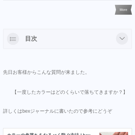
More
目次
LINEからのご予約・ご相談・商品購入を受
け付けておりますのでお気軽にお問い合わせ
下さい。
先日お客様からこんな質問が来ました。
商品だけの購入はオンラインショップからも
可能できます。
【一度したカラーはどのくらいで落ちてきますか？】
Hair Trenza INTERNATIONAL
詳しくはbexジャーナルに書いたので参考にどうぞ
初ご来店の方はこちらで事前登録をして頂く
とスムーズに施術可能です。
同時にこちらもダウンロードして頂き新規登