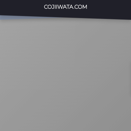
COJIIWATA.COM