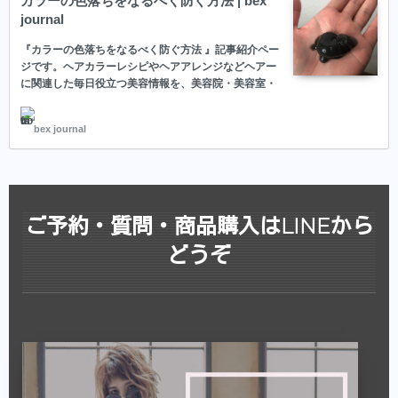
カラーの色落ちをなるべく防ぐ方法 | bex
録しておくとスタイルの保存・カルテの保存
journal
ができます。
『カラーの色落ちをなるべく防ぐ方法 』記事紹介ペー
ジです。ヘアカラーレシピやヘアアレンジなどヘアー
美容師の方にはこちらもオススメ。SNSプロ
に関連した毎日役立つ美容情報を、美容院・美容室・
モーション特化型美容師オンラインサロン
ヘアサロンのスタイリストがお届けするWEBマガジン
「bex journal 」
【Routine 】メンバー募集中
bex journal
ご予約・質問・商品購入はLINEから
どうぞ