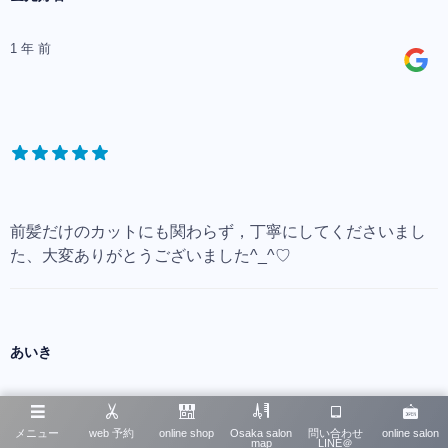
1 年 前
前髪だけのカットにも関わらず，丁寧にしてくださいまし
た、大変ありがとうございました^_^♡
あいき
2 年 前
メニュー
web 予約
online shop
Osaka salon
問い合わせ
online salon
map
LINE＠