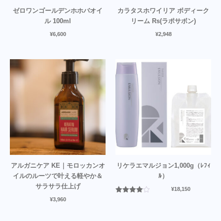
ゼロワンゴールデンホホバオイ
カラタスホワイリア ボディーク
ル 100ml
リーム Rs(ラポサボン)
¥
6,600
¥
2,948
アルガニケア KE｜モロッカンオ
リケラエマルジョン1,000g（ﾚﾌｨ
イルのルーツで叶える軽やか＆
ﾙ）
サラサラ仕上げ
¥
18,150
5段階中
¥
3,960
4.00
の評
価