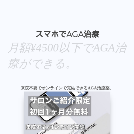
スマホでAGA治療
月額¥4500以下でAGA治
療ができる。
来院不要でオンラインで完結できるAGA治療薬。