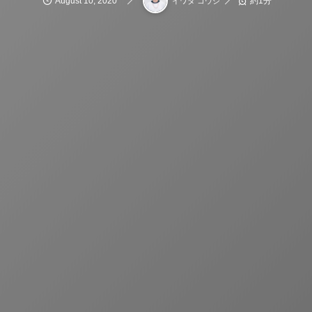
August
10
,
2020
約1分
イワタ コウジ