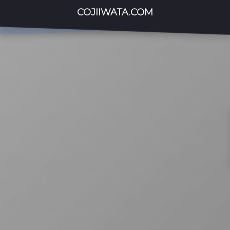
COJIIWATA.COM