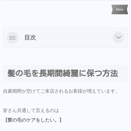
More
目次
髪の毛を長期間綺麗に保つ方法
髪の毛の状態の維持にはホームケアが大事
髪の毛を長期間綺麗に保つ方法
LINEからのご予約・ご相談・商品購入を受け
付けておりますのでお気軽にお問い合わせ下
さい。
自粛期間が空けてご来店されるお客様が増えています。
商品だけの購入はオンラインショップからも
可能できます。
皆さん共通して言えるのは
Hair Trenza INTERNATIONAL
【髪の毛のケアをしたい。】
初ご来店の方はこちらで事前登録をして頂く