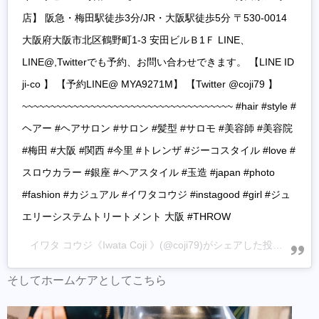
店】 阪急・梅田駅徒歩3分/JR・大阪駅徒歩5分 〒530-0014
大阪府大阪市北区鶴野町1-3 安田ビルＢ1Ｆ LINE、
LINE@,Twitterでも予約、お問い合わせできます。 【LINE ID
ji-co 】 【予約LINE@ MYA9271M】 【Twitter @coji79 】
~~~~~~~~~~~~~~~~~~~~~~~~~~~~~~~~~~~~~ #hair #style #
ヘアー #ヘアサロン #サロン #髪型 #サロモ #美容師 #美容院
#梅田 #大阪 #関西 #今里 #トレンザ #ジーコスタイル #love #
スロウカラー #銀座 #ヘアスタイル #玉造 #japan #photo
#fashion #カジュアル #イワタコウジ #instagood #girl #ジュ
エリーシステムトリートメント 大阪 #THROW
イワタ コウジ《Iwata Coji 》
(@coji79)がシェアした投稿 –
202
そしてホームケアとしてこちら