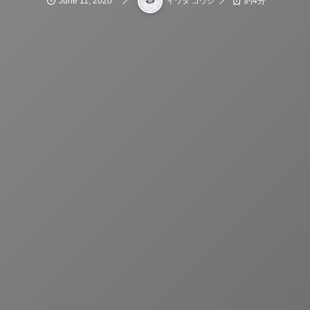
June
11
,
2020
約4分
イワタ コウジ