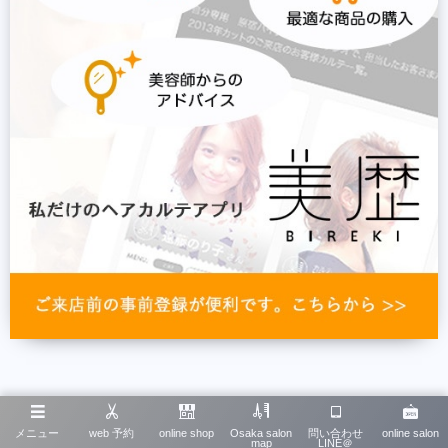
同時にこちらもダウンロードして頂
メニュー
web 予約
online shop
Osaka salon
問い合わせ
online salon
map
LINE＠