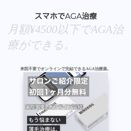
スマホでAGA治療
月額¥4500以下でAGA治
療ができる。
来院不要でオンラインで完結できるAGA治療薬。