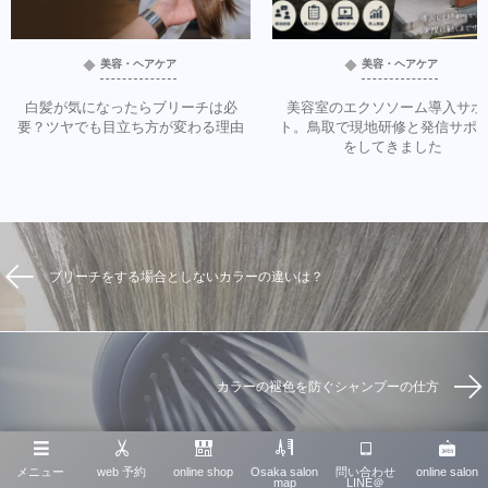
美容・ヘアケア
美容・ヘアケア
白髪が気になったらブリーチは必
美容室のエクソソーム導入サポ
要？ツヤでも目立ち方が変わる理由
ト。鳥取で現地研修と発信サポ
をしてきました
ブリーチをする場合としないカラーの違いは？
カラーの褪色を防ぐシャンプーの仕方
メニュー
web 予約
online shop
Osaka salon
問い合わせ
online salon
map
LINE＠