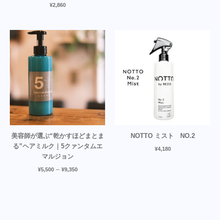
¥
2,860
美容師が選ぶ“乾かすほどまとま
NOTTO ミスト NO.2
る”ヘアミルク｜5クァンタムエ
¥
4,180
マルジョン
–
¥
5,500
¥
9,350