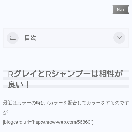
More
目次
RグレイとRシャンプーは相性が良い！
&COシャンプー・ヘアアクセ等はBASEでも
買えるようになりました
RグレイとRシャンプーは相性が
【EMANON 銀座 SHARE SALON】
良い！
【EMANON share salon 梅田茶屋町店】
最近はカラーの時はRカラーを配合してカラーをするのです
ご来店前のカルテの事前登録が時短でオスス
メ！
が
[blogcard url=”http://throw-web.com/56360″]
同時にこちらもダウンロードして頂き新規登
録すると予約も出来ます。