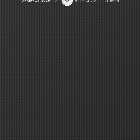
May
19
,
2019
約4分
イワタ コウジ