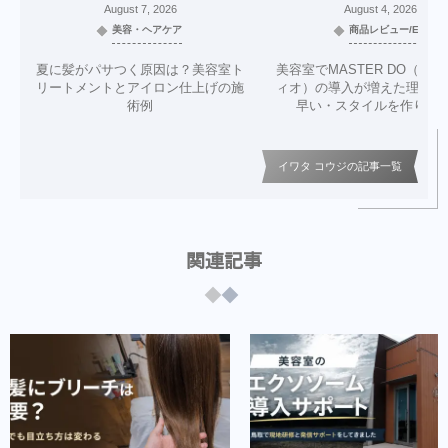
August
7
,
2026
August
4
,
2026
美容・ヘアケア
商品レビュー/EC
夏に髪がパサつく原因は？美容室ト
美容室でMASTER DO（マ
リートメントとアイロン仕上げの施
ィオ）の導入が増えた理由｜
術例
早い・スタイルを作りや
イワタ コウジの記事一覧
関連記事