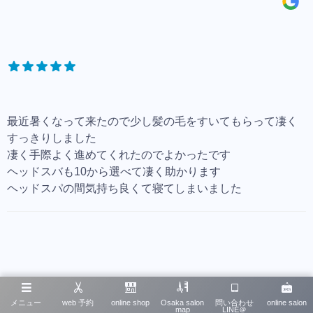
最近暑くなって来たので少し髪の毛をすいてもらって凄く
すっきりしました
凄く手際よく進めてくれたのでよかったです
ヘッドスバも10から選べて凄く助かります
ヘッドスパの間気持ち良くて寝てしまいました
イワタコウジってどんな人？
メニュー
web 予約
online shop
Osaka salon
問い合わせ
online salon
map
LINE＠