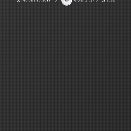
February
25
,
2019
約3分
イワタ コウジ