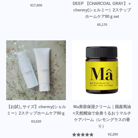
DEEP 【CHARCOAL GRAY】＋
¥
17,600
chermy(シェルミー）2ステップ
ホームケア80ｇset
¥
5,170
【お試しサイズ】chermy(シェル
Ma美容保湿クリーム｜国産馬油
ミー）2ステップホームケア80ｇ
×天然精油で全身うるおうマルチ
ケアバーム（レモングラスの香
¥
3,520
り）
¥
2,200