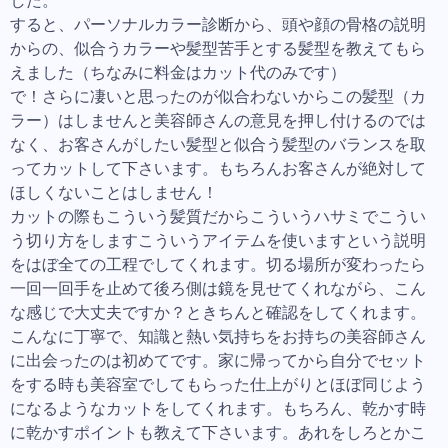
した。
すると、パーソナルカラー診断から、頭や顔の骨格の説明
からの、似合うカラーや髪型苦手とする髪型を教えてもら
えました（ちなみに料金はカット代のみです）
で！さらに凄いと思ったのが似合わないからこの髪型（カ
ラー）はしませんと美容師さんの意見を押し付けるのでは
なく、お客さんがしたい髪型と似合う髪型のバランスを取
ってカットして下さいます。もちろんお客さんが絶対して
ほしくないことはしません！
カットの際もこういう髪質だからこういうハサミでこうい
う切り方をしますこういうアイテムを使いますという説明
をはぼ全ての工程でしてくれます。切る場所が変わったら
一回一回手を止めて後ろ側は鏡を見せてくれながら、こん
な感じで大丈夫ですか？ときちんと確認をしてくれます。
こんなに丁寧で、知識と熱い気持ちをお持ちの美容師さん
に出会ったのは初めてです。家に帰ってから自分でセット
をする時も美容室でしてもらった仕上がりとほぼ同じよう
になるようなカットをしてくれます。もちろん、乾かす時
に乾かすポイントも教えて下さいます。あれをしろとかこ