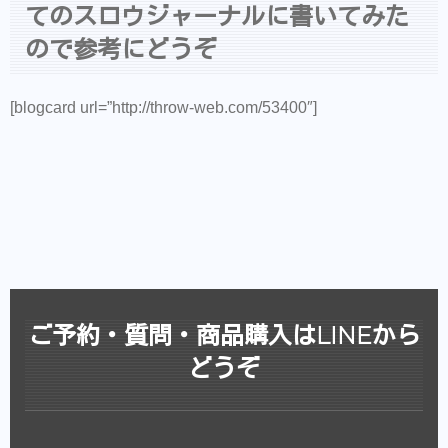
てのスロウジャーナルに書いてみた
美容師の方にはこちらもオススメ。SNSプ
ので参考にどうぞ
ロモーション特化型美容師オンラインサロ
ン【Routine 】メンバー募集中
[blogcard url=”http://throw-web.com/53400″]
ご予約・質問・商品購入はLINEから
どうぞ