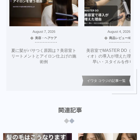
August
7
,
2026
August
4
,
2026
美容・ヘアケア
商品レビュー/EC
夏に髪がパサつく原因は？美容室ト
美容室でMASTER DO（マ
リートメントとアイロン仕上げの施
ィオ）の導入が増えた理由｜
術例
早い・スタイルを作りや
イワタ コウジの記事一覧
関連記事