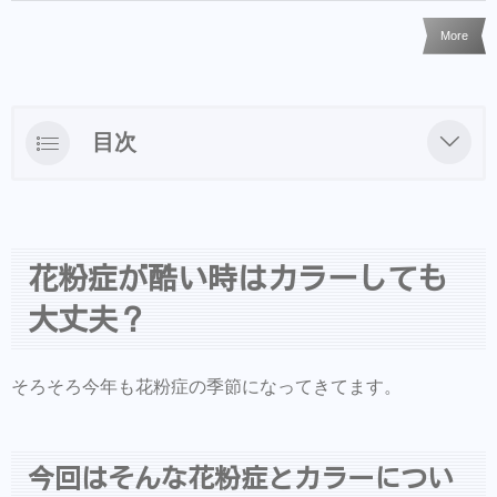
More
目次
花粉症が酷い時はカラーしても大丈夫？
今回はそんな花粉症とカラーについてのスロ
ウジャーナルに書いてみたので参考にどうぞ
花粉症が酷い時はカラーしても
&COシャンプー・ヘアアクセ等はBASEで
大丈夫？
も買えるようになりました
ご来店前のカルテの事前登録が時短でオス
そろそろ今年も花粉症の季節になってきてます。
スメ！
同時にこちらもダウンロードして頂き新規
今回はそんな花粉症とカラーについ
登録すると予約も出来ます。