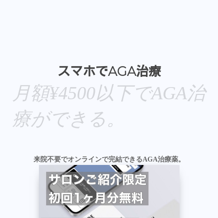
5段階中
5.00
の評価
スマホでAGA治療
月額¥4500以下でAGA治
療ができる。
来院不要でオンラインで完結できるAGA治療薬。