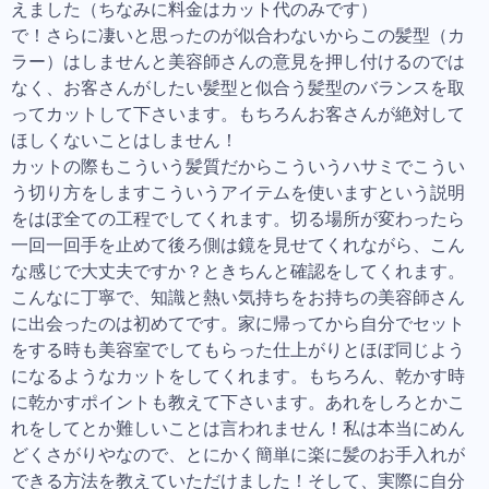
えました（ちなみに料金はカット代のみです）
で！さらに凄いと思ったのが似合わないからこの髪型（カ
ラー）はしませんと美容師さんの意見を押し付けるのでは
なく、お客さんがしたい髪型と似合う髪型のバランスを取
ってカットして下さいます。もちろんお客さんが絶対して
ほしくないことはしません！
カットの際もこういう髪質だからこういうハサミでこうい
う切り方をしますこういうアイテムを使いますという説明
をはぼ全ての工程でしてくれます。切る場所が変わったら
一回一回手を止めて後ろ側は鏡を見せてくれながら、こん
な感じで大丈夫ですか？ときちんと確認をしてくれます。
こんなに丁寧で、知識と熱い気持ちをお持ちの美容師さん
に出会ったのは初めてです。家に帰ってから自分でセット
をする時も美容室でしてもらった仕上がりとほぼ同じよう
になるようなカットをしてくれます。もちろん、乾かす時
に乾かすポイントも教えて下さいます。あれをしろとかこ
れをしてとか難しいことは言われません！私は本当にめん
どくさがりやなので、とにかく簡単に楽に髪のお手入れが
できる方法を教えていただけました！そして、実際に自分