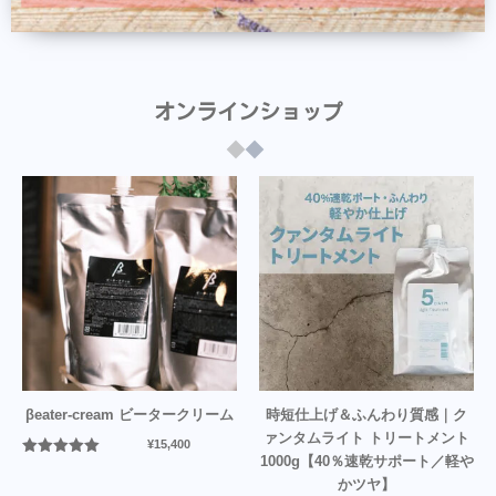
オンラインショップ
βeater-cream ビータークリーム
時短仕上げ＆ふんわり質感｜ク
ァンタムライト トリートメント
¥
15,400
1000g【40％速乾サポート／軽や
5段階中
5.00
の評価
かツヤ】