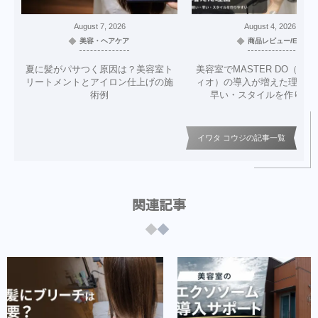
August
7
,
2026
August
4
,
2026
美容・ヘアケア
商品レビュー/EC
夏に髪がパサつく原因は？美容室ト
美容室でMASTER DO（マ
リートメントとアイロン仕上げの施
ィオ）の導入が増えた理由｜
術例
早い・スタイルを作りや
イワタ コウジの記事一覧
関連記事