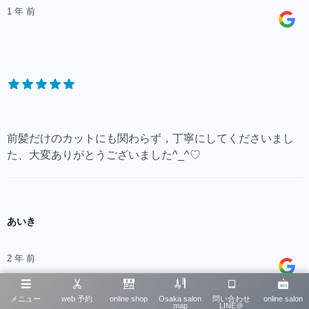
1 年 前
前髪だけのカットにも関わらず，丁寧にしてくださいまし
た、大変ありがとうございました^_^♡
あいき
2 年 前
メニュー
web 予約
online shop
Osaka salon
問い合わせ
online salon
map
LINE＠