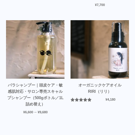
¥
7,700
パラシャンプー｜頭皮ケア・敏
オーガニックケアオイル
感肌対応・サロン専売スキャル
RIRI（リリ）
プシャンプー（500gボトル／1L
¥
4,180
詰め替え）
5段階中
5.00
の評価
–
¥
6,600
¥
9,680