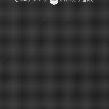
January
8
,
2019
約3分
イワタ コウジ