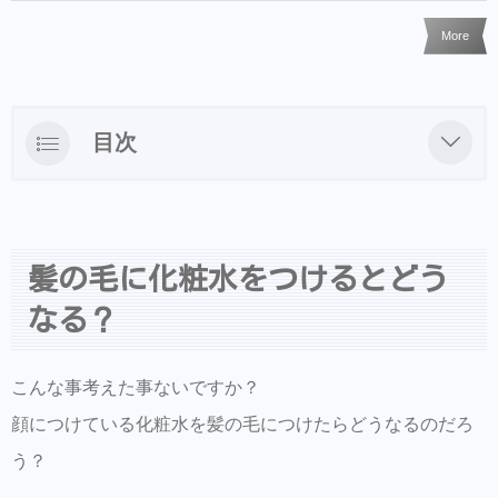
More
目次
髪の毛に化粧水をつけるとどうなる？
詳しくはスロウジャーナルに書いたので参考
にどうぞ
髪の毛に化粧水をつけるとどう
&COシャンプー・ヘアアクセ等はBASEで
なる？
も買えるようになりました
ご来店前のカルテの事前登録が時短でオス
こんな事考えた事ないですか？
スメ！
顔につけている化粧水を髪の毛につけたらどうなるのだろ
美容師の方にはこちらもオススメ。SNSプ
う？
ロモーション特化型美容師オンラインサロ