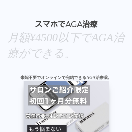
スマホでAGA治療
月額¥4500以下でAGA治
療ができる。
来院不要でオンラインで完結できるAGA治療薬。