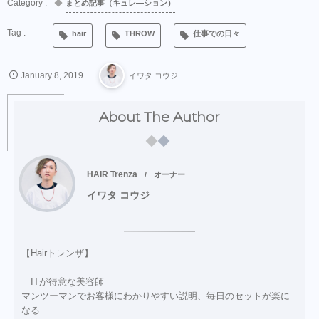
まとめ記事（キュレ―ション）
hair
THROW
仕事での日々
January
8
,
2019
イワタ コウジ
About The Author
HAIR Trenza
オーナー
イワタ コウジ
【Hairトレンザ】
ITが得意な美容師
マンツーマンでお客様にわかりやすい説明、毎日のセットが楽に
なる