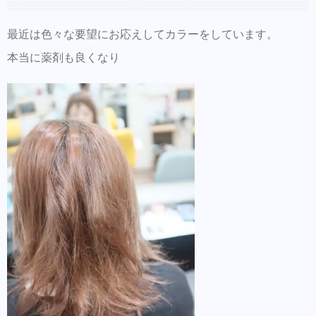
LINEでのご質問、ネット予約、出勤状況は
こちらからどうぞ
最近は色々な要望にお応えしてカラーをしています。
各SNSアカウントはこちら
本当に薬剤も良くなり
ヘアアクセ等はBASEでも買えるようにな
りました
ご来店前のカルテの事前登録が時短でオス
スメ！
美容師の方にはこちらもオススメ。SNSプ
ロモーション特化型美容師オンラインサロ
ン【Routine 】メンバー募集中