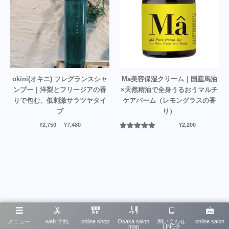
okini(オキニ) フレグランスシャ
Ma美容保湿クリーム｜国産馬油
ンプー｜洋梨とフリージアの香
×天然精油で全身うるおうマルチ
りで包む、低刺激サラツヤタイ
ケアバーム（レモングラスの香
プ
り）
–
¥
2,750
¥
7,480
¥
2,200
5段階中
5.00
の評価
メニュー
web 予約
online shop
Osaka salon
問い合わせ
online salon
map
LINE＠