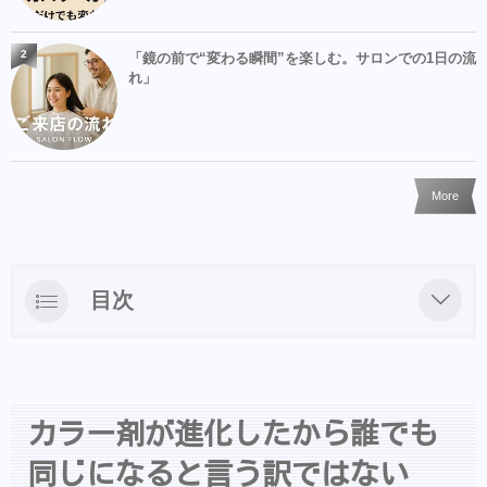
2
「鏡の前で“変わる瞬間”を楽しむ。サロンでの1日の流
れ」
More
目次
カラー剤が進化したから誰でも同じになると
言う訳ではない
カラー用の服に着替えていつでもお待ちして
カラー剤が進化したから誰でも
ますので是非カラーさせてください！
同じになると言う訳ではない