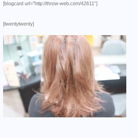
[blogcard url=”http://throw-web.com/42611″]
[twentytwenty]