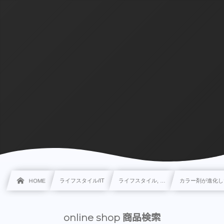
HOME
ライフスタイル/IT
ライフスタイル, …
カラー剤が進化し
online shop 商品検索