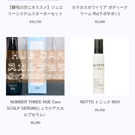
【癖毛の方にオススメ】ジュエ
カラタスホワイリア ボディーク
リーシステムスターターセット
リーム Rs(ラポサボン)
¥
15,730
¥
2,948
NUMBER THREE HUE Care
NOTTO トニック NO4
SCALP SERUM(ヒュウケアスカ
¥
9,350
ルプセラム）
¥
6,380