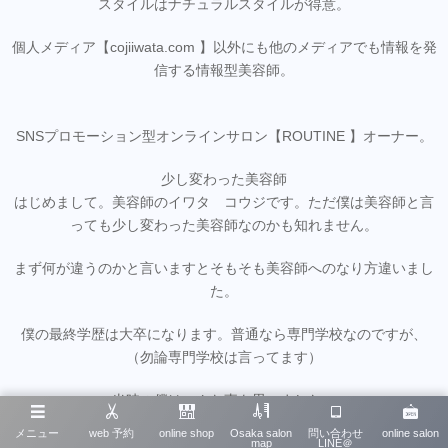
スタイルはナチュラルスタイルが得意。
個人メディア【cojiiwata.com 】以外にも他のメディアでも情報を発
信する情報型美容師。
SNSプロモーション型オンラインサロン【ROUTINE 】オーナー。
少し変わった美容師
はじめまして。美容師のイワタ コウジです。ただ僕は美容師と言
っても少し変わった美容師なのかも知れません。
まず何が違うのかと言いますとそもそも美容師へのなり方違いまし
た。
僕の最終学歴は大卒になります。普通なら専門学校なのですが、
（勿論専門学校は言ってます）
当時の僕はこんな事を思いました。
メニュー
web 予約
online shop
Osaka salon
問い合わせ
online salon
【１０代の頃に考えている夢で一生食える程人生は甘くない】
map
LINE＠