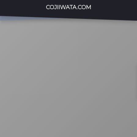
COJIIWATA.COM