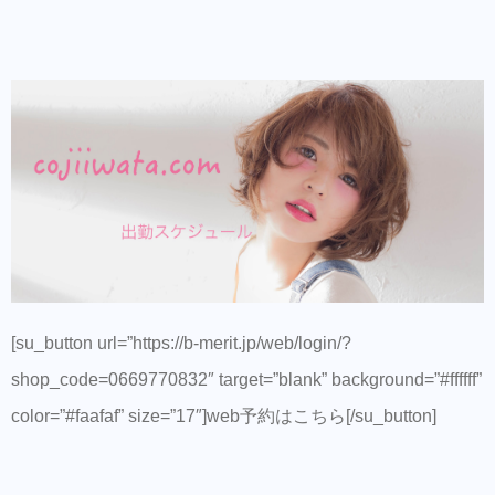
[su_button url=”https://b-merit.jp/web/login/?
shop_code=0669770832″ target=”blank” background=”#ffffff”
color=”#faafaf” size=”17″]web予約はこちら[/su_button]