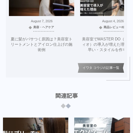
August
7
,
2026
August
4
,
2026
美容・ヘアケア
商品レビュー/EC
夏に髪がパサつく原因は？美容室ト
美容室でMASTER DO（マ
リートメントとアイロン仕上げの施
ィオ）の導入が増えた理由｜
術例
早い・スタイルを作りや
イワタ コウジの記事一覧
関連記事