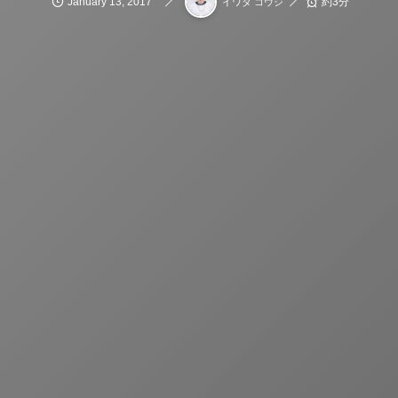
January
13
,
2017
約3分
イワタ コウジ