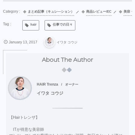
まとめ記事（キュレ―ション）
商品レビュー/EC
美容・
hair
仕事での日々
January
13
,
2017
イワタ コウジ
About The Author
HAIR Trenza
オーナー
イワタ コウジ
【Hairトレンザ】
ITが得意な美容師