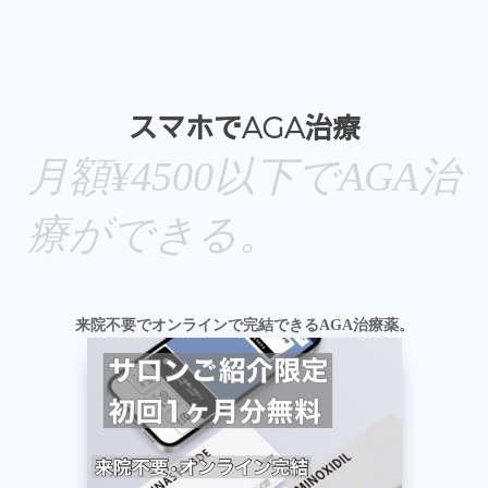
スマホでAGA治療
月額¥4500以下でAGA治
療ができる。
来院不要でオンラインで完結できるAGA治療薬。