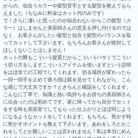
からの、似合うカラーや髪型苦手とする髪型を教えてもら
えました（ちなみに料金はカット代のみです）
で！さらに凄いと思ったのが似合わないからこの髪型（カ
ラー）はしませんと美容師さんの意見を押し付けるのでは
なく、お客さんがしたい髪型と似合う髪型のバランスを取
ってカットして下さいます。もちろんお客さんが絶対して
ほしくないことはしません！
カットの際もこういう髪質だからこういうハサミでこうい
う切り方をしますこういうアイテムを使いますという説明
をはぼ全ての工程でしてくれます。切る場所が変わったら
一回一回手を止めて後ろ側は鏡を見せてくれながら、こん
な感じで大丈夫ですか？ときちんと確認をしてくれます。
こんなに丁寧で、知識と熱い気持ちをお持ちの美容師さん
に出会ったのは初めてです。家に帰ってから自分でセット
をする時も美容室でしてもらった仕上がりとほぼ同じよう
になるようなカットをしてくれます。もちろん、乾かす時
に乾かすポイントも教えて下さいます。あれをしろとかこ
れをしてとか難しいことは言われません！私は本当にめん