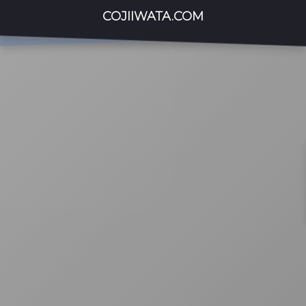
COJIIWATA.COM