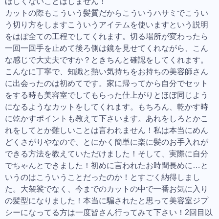
ほしくないことはしません！
カットの際もこういう髪質だからこういうハサミでこうい
う切り方をしますこういうアイテムを使いますという説明
をはぼ全ての工程でしてくれます。切る場所が変わったら
一回一回手を止めて後ろ側は鏡を見せてくれながら、こん
な感じで大丈夫ですか？ときちんと確認をしてくれます。
こんなに丁寧で、知識と熱い気持ちをお持ちの美容師さん
に出会ったのは初めてです。家に帰ってから自分でセット
をする時も美容室でしてもらった仕上がりとほぼ同じよう
になるようなカットをしてくれます。もちろん、乾かす時
に乾かすポイントも教えて下さいます。あれをしろとかこ
れをしてとか難しいことは言われません！私は本当にめん
どくさがりやなので、とにかく簡単に楽に髪のお手入れが
できる方法を教えていただけました！そして、実際に自分
でちゃんとできました！初めに言われたお時間長めに…と
いうのはこういうことだったのか！とすごく納得しまし
た。大袈裟でなく、今までのカットの中で一番お気に入り
の髪型になりました！本当に騙されたと思って美容室ジプ
シーになってる方は一度皆さん行ってみて下さい！2回目以