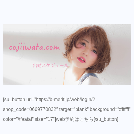
[su_button url=”https://b-merit.jp/web/login/?
shop_code=0669770832″ target=”blank” background=”#ffffff”
color=”#faafaf” size=”17″]web予約はこちら[/su_button]