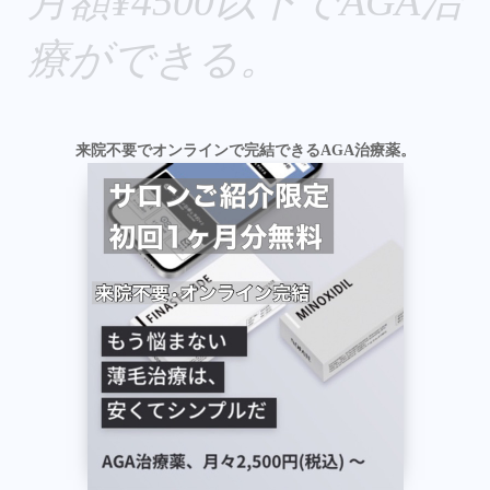
月額¥4500以下でAGA治
療ができる。
来院不要でオンラインで完結できるAGA治療薬。