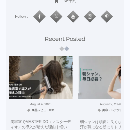
LINE予約
Follow :
Recent Posted
August
4
,
2026
August
2
,
2026
商品レビュー/EC
美容・ヘアケア
美容室でMASTER DO（マスターデ
朝シャンは頭皮に良くない？
ィオ）の導入が増えた理由｜軽い・
汗が気になる朝にリトリニだ