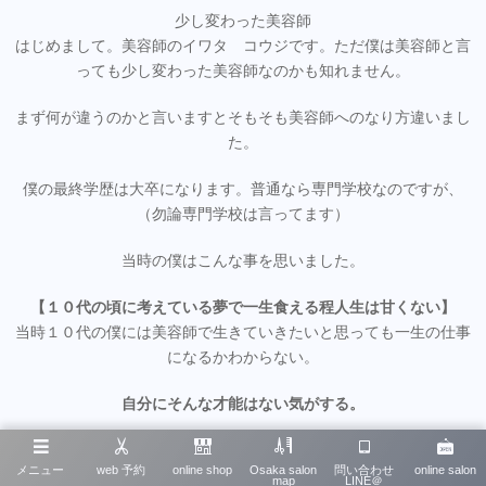
少し変わった美容師
はじめまして。美容師のイワタ コウジです。ただ僕は美容師と言
っても少し変わった美容師なのかも知れません。
まず何が違うのかと言いますとそもそも美容師へのなり方違いまし
た。
僕の最終学歴は大卒になります。普通なら専門学校なのですが、
（勿論専門学校は言ってます）
当時の僕はこんな事を思いました。
【１０代の頃に考えている夢で一生食える程人生は甘くない】
当時１０代の僕には美容師で生きていきたいと思っても一生の仕事
になるかわからない。
自分にそんな才能はない気がする。
このように考えもしかしたら将来やりたい事は変わるかも知れな
メニュー
web 予約
online shop
Osaka salon
問い合わせ
online salon
い。
map
LINE＠