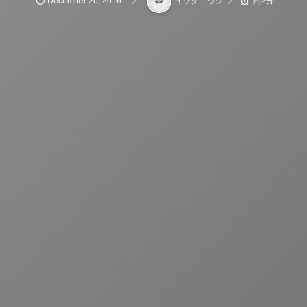
December
20
,
2016
約2分
イワタ コウジ