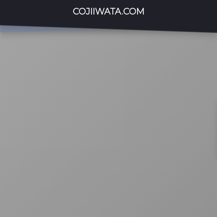
COJIIWATA.COM