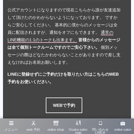
公式アカウントになりますので現在こちらから誰が友達追加
して頂けたのかわからないようになっております。 ですか
らご安心してください。 基本的に僕からのメッセージは全
員に配信されますが、通知をオフにもできます。
通常の
LINE機能の1:1のトークも出来ます。
皆様からのメッセージ
は全て個別トークルームですのでご安心下さい。
個別メッ
セージの際はどなたかわからないことがありますので差し支
えなければお名前お願いします。
LINEに登録せずにご予約だけを取りたい方はこちらのWEB
予約をお使いください。
WEBで予約
📸
最新スタイルはInstagramでチェック！
メニュー
web 予約
online shop
Osaka salon
問い合わせ
online salon
map
LINE＠