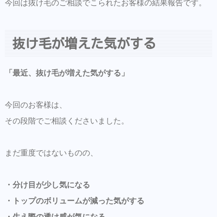
今回は抜け毛のご相談でこられたお客様の結果報告です。
頭頂部の変化
現在はホームケア中心へ移行中です
抜け毛が増えた気がする
エクソソーム育毛エステについて
「最近、抜け毛が増えた気がする」
「まだ大丈夫かな」の段階が大切です
LINEからのご予約・ご相談・商品購入を受け
今回のお客様は、
付けておりますのでお気軽にお問い合わせ下
さい。
その段階でご相談くださいました。
商品だけの購入はオンラインショップからも
可能できます。
まだ重度ではないものの、
Hair Trenza INTERNATIONAL
・分け目が少し気になる
初ご来店の方はこちらで事前登録をして頂く
・トップのボリュームが減った気がする
とスムーズに施術可能です。
・生え際の透け感が気になる