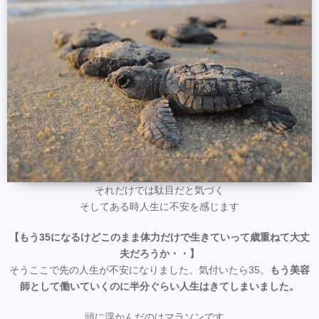
それだけでは駄目だと気づく
そしてある時人生に不安を感じます
【もう35になるけどこのまま体力だけで生きていって歳重ねて大丈
夫だろうか・・】
そうここで先の人生が不安になりました。気付いたら35。
もう美容
師として働いていくのに半分ぐらい人生はきてしまいました。
頭に浮かんだのはマラソンです。