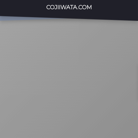
COJIIWATA.COM