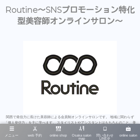
Routine〜SNSプロモーション特化
型美容師オンラインサロン〜
関西で発信力に長けた美容師による会員制オンラインサロンです。 地域に関わらず
「個人発信力」を主に学べます。 スタイリストやアシスタントはもちろんのこと、美
容師のみならず多くの業種にとって為になると思います。 沢山のオンラインサロンが
あるなか、そこで学んだことをいかに発信に繋げれるか、 は今後とても重要なスキル
メニュー
web 予約
online shop
Osaka salon
問い合わせ
online salon
map
LINE＠
だと思います。 そういったノウハウを一から学べる唯一無二のオンラインサロンで