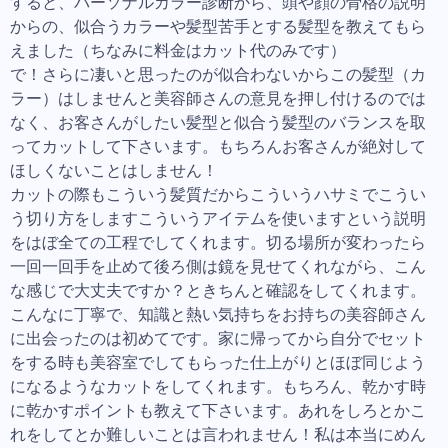
すると、パーソナルカラー診断から、頭や顔の骨格の説明
からの、似合うカラーや髪型苦手とする髪型を教えてもら
えました（ちなみに料金はカット代のみです）
で！さらに凄いと思ったのが似合わないからこの髪型（カ
ラー）はしませんと美容師さんの意見を押し付けるのでは
なく、お客さんがしたい髪型と似合う髪型のバランスを取
ってカットして下さいます。もちろんお客さんが絶対して
ほしくないことはしません！
カットの際もこういう髪質だからこういうハサミでこうい
う切り方をしますこういうアイテムを使いますという説明
をはぼ全ての工程でしてくれます。切る場所が変わったら
一回一回手を止めて後ろ側は鏡を見せてくれながら、こん
な感じで大丈夫ですか？ときちんと確認をしてくれます。
こんなに丁寧で、知識と熱い気持ちをお持ちの美容師さん
に出会ったのは初めてです。家に帰ってから自分でセット
をする時も美容室でしてもらった仕上がりとほぼ同じよう
になるようなカットをしてくれます。もちろん、乾かす時
に乾かすポイントも教えて下さいます。あれをしろとかこ
れをしてとか難しいことは言われません！私は本当にめん