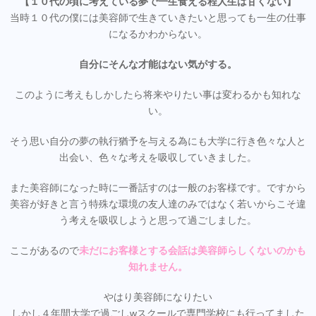
【１０代の頃に考えている夢で一生食える程人生は甘くない】
当時１０代の僕には美容師で生きていきたいと思っても一生の仕事
になるかわからない。
自分にそんな才能はない気がする。
このように考えもしかしたら将来やりたい事は変わるかも知れな
い。
そう思い自分の夢の執行猶予を与える為にも大学に行き色々な人と
出会い、色々な考えを吸収していきました。
また美容師になった時に一番話すのは一般のお客様です。ですから
美容が好きと言う特殊な環境の友人達のみではなく若いからこそ違
う考えを吸収しようと思って過ごしました。
ここがあるので
未だにお客様とする会話は美容師らしくないのかも
知れません。
やはり美容師になりたい
しかし４年間大学で過ごしwスクールで専門学校にも行ってました