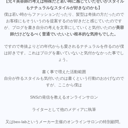
【元々美容師の考えは特殊だと若い時に感じていたせいかスタイル
もナチュラルなスタイルが好きなのかも】
僕は若い時からファッションだったり、髪型は奇抜の方だったので
お客様にもそういうのを提案するのが好きだと感じていたのです
が、ブログを書き自分の考えを文章にしていくと気付いたのが
美容
師だけどなるべく普通でいたいとい根本的な気持ちでした。
ですので奇抜よりどの年代からも愛されるナチュラルを作るのが僕
は好きです。これはブログを書いていないと気付かなかった事でし
ょう。
書く事で増えた活動範囲
自分が作るスタイルも気付いたのは書くという行動のおかげなので
すが、ここから僕は
SNSの発信を教えるオンラインサロン
ライターとして他のメディアに執筆
又はbex-labというメーカー主催のオンラインサロンの特別顧問。