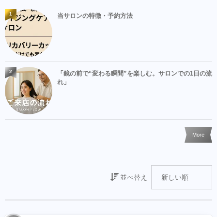
1
当サロンの特徴・予約方法
2
「鏡の前で“変わる瞬間”を楽しむ。サロンでの1日の流
れ」
More
並べ替え