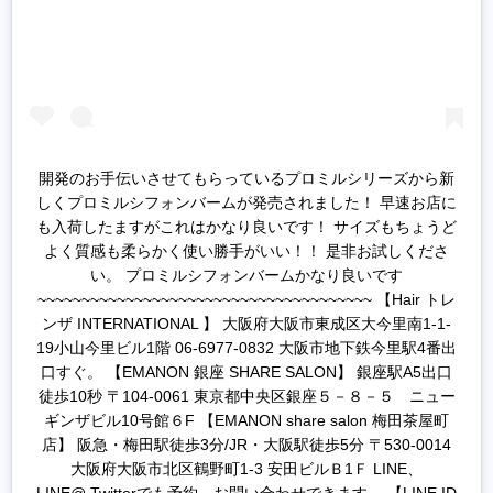
開発のお手伝いさせてもらっているプロミルシリーズから新
しくプロミルシフォンバームが発売されました！ 早速お店に
も入荷したますがこれはかなり良いです！ サイズもちょうど
よく質感も柔らかく使い勝手がいい！！ 是非お試しくださ
い。 プロミルシフォンバームかなり良いです
~~~~~~~~~~~~~~~~~~~~~~~~~~~~~~~~~~~~~~ 【Hair トレ
ンザ INTERNATIONAL 】 大阪府大阪市東成区大今里南1-1-
19小山今里ビル1階 06-6977-0832 大阪市地下鉄今里駅4番出
口すぐ。 【EMANON 銀座 SHARE SALON】 銀座駅A5出口
徒歩10秒 〒104-0061 東京都中央区銀座５－８－５ ニュー
ギンザビル10号館６F 【EMANON share salon 梅田茶屋町
店】 阪急・梅田駅徒歩3分/JR・大阪駅徒歩5分 〒530-0014
大阪府大阪市北区鶴野町1-3 安田ビルＢ1Ｆ LINE、