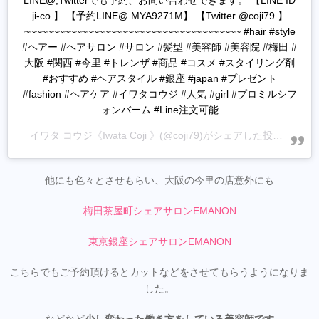
LINE@,Twitterでも予約、お問い合わせできます。 【LINE ID
ji-co 】 【予約LINE@ MYA9271M】 【Twitter @coji79 】
~~~~~~~~~~~~~~~~~~~~~~~~~~~~~~~~~~~~~~ #hair #style
#ヘアー #ヘアサロン #サロン #髪型 #美容師 #美容院 #梅田 #
大阪 #関西 #今里 #トレンザ #商品 #コスメ #スタイリング剤
#おすすめ #ヘアスタイル #銀座 #japan #プレゼント
#fashion #ヘアケア #イワタコウジ #人気 #girl #プロミルシフ
ォンバーム #Line注文可能
イワタ コウジ《Iwata Coji 》
(@coji79)がシェアした投稿 -
202
他にも色々とさせもらい、大阪の今里の店意外にも
梅田茶屋町シェアサロンEMANON
東京銀座シェアサロンEMANON
こちらでもご予約頂けるとカットなどをさせてもらうようになりま
した。