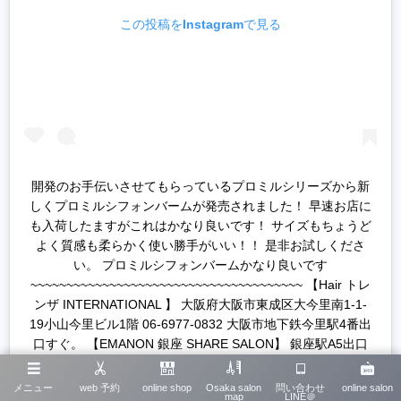
この投稿をInstagramで見る
開発のお手伝いさせてもらっているプロミルシリーズから新
しくプロミルシフォンバームが発売されました！ 早速お店に
も入荷したますがこれはかなり良いです！ サイズもちょうど
よく質感も柔らかく使い勝手がいい！！ 是非お試しくださ
い。 プロミルシフォンバームかなり良いです
~~~~~~~~~~~~~~~~~~~~~~~~~~~~~~~~~~~~~~ 【Hair トレ
ンザ INTERNATIONAL 】 大阪府大阪市東成区大今里南1-1-
19小山今里ビル1階 06-6977-0832 大阪市地下鉄今里駅4番出
口すぐ。 【EMANON 銀座 SHARE SALON】 銀座駅A5出口
徒歩10秒 〒104-0061 東京都中央区銀座５－８－５ ニュー
ギンザビル10号館６F 【EMANON share salon 梅田茶屋町
メニュー
web 予約
online shop
Osaka salon
問い合わせ
online salon
map
LINE＠