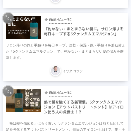
9
商品レビュー/EC
13
「乾かない・まとまらない髪に。サロン帰りを
毎日キープする5クァンタムエマルジョン」
サロン帰りの艶と手触りを毎日キープ。速乾・保湿・艶・手触りを兼ね備え
た「5クァンタムエマルジョン」で、乾かない・まとまらない髪の悩みを解
決します。
イワタ コウジ
8
商品レビュー/EC
10
熱で髪を強くする新習慣。5クァンタムエマル
ジョン【アウトバストリートメント】はアイロ
ン使う人の救世主！？
「熱は髪を傷める」はもう古い。5クァンタムエマルジョンは熱と反応して
髪を強化するアウトバストリートメント。毎日のアイロン仕上げで、艶・手