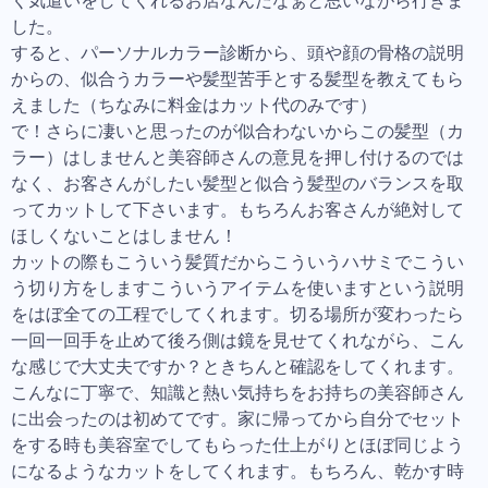
く気遣いをしてくれるお店なんだなぁと思いながら行きま
した。
すると、パーソナルカラー診断から、頭や顔の骨格の説明
からの、似合うカラーや髪型苦手とする髪型を教えてもら
えました（ちなみに料金はカット代のみです）
で！さらに凄いと思ったのが似合わないからこの髪型（カ
ラー）はしませんと美容師さんの意見を押し付けるのでは
なく、お客さんがしたい髪型と似合う髪型のバランスを取
ってカットして下さいます。もちろんお客さんが絶対して
ほしくないことはしません！
カットの際もこういう髪質だからこういうハサミでこうい
う切り方をしますこういうアイテムを使いますという説明
をはぼ全ての工程でしてくれます。切る場所が変わったら
一回一回手を止めて後ろ側は鏡を見せてくれながら、こん
な感じで大丈夫ですか？ときちんと確認をしてくれます。
こんなに丁寧で、知識と熱い気持ちをお持ちの美容師さん
に出会ったのは初めてです。家に帰ってから自分でセット
をする時も美容室でしてもらった仕上がりとほぼ同じよう
になるようなカットをしてくれます。もちろん、乾かす時