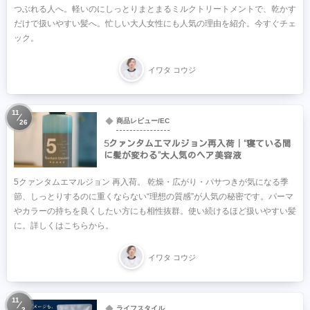
つぶれる人へ。軽いのにしっとりまとまるミルクトリートメントで、乾かす
だけで扱いやすい髪へ。忙しい大人女性にも人気の理由を紹介。今すぐチェ
ック。
イワタ コウジ
11
商品レビュー/EC
26
5クァンタムエマルジョン再入荷｜“寝ている間
に髪が変わる”大人気のヘア美容液
5クァンタムエマルジョン 再入荷。 乾燥・広がり・パサつきが気になる季
節、しっとりするのに重くならない“理想の質感”が人気の秘密です。パーマ
やカラーの持ちを良くしたい方にも相性抜群。使い続けるほど扱いやすい髪
に。詳しくはこちらから。
イワタ コウジ
11
ライフスタイル
3