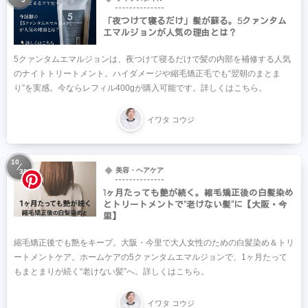
「夜つけて寝るだけ」髪が蘇る。5クァンタム
エマルジョンが人気の理由とは？
5クァンタムエマルジョンは、夜つけて寝るだけで髪の内部を補修する人気
のナイトトリートメント。ハイダメージや縮毛矯正毛でも“翌朝のまとま
り”を実感。今ならレフィル400gが購入可能です。詳しくはこちら。
イワタ コウジ
10
美容・ヘアケア
30
1ヶ月たっても艶が続く。縮毛矯正後の白髪染め
とトリートメントで“老けない髪”に【大阪・今
里】
縮毛矯正後でも艶をキープ。大阪・今里で大人女性のための白髪染め＆トリ
ートメントケア。ホームケアの5クァンタムエマルジョンで、1ヶ月たって
もまとまりが続く“老けない髪”へ。詳しくはこちら。
イワタ コウジ