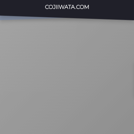
COJIIWATA.COM