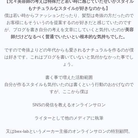
【元々美容師の考えは特殊だと若い時に感じていたせいかスタイル
もナチュラルなスタイルが好きなのかも】
僕は若い時からファッションだったり、髪型は奇抜の方だったので
お客様にもそういうのを提案するのが好きだと感じていたのです
が、ブログを書き自分の考えを文章にしていくと気付いたのが
美容
師だけどなるべく普通でいたいとい根本的な気持ちでした。
ですので奇抜よりどの年代からも愛されるナチュラルを作るのが僕
は好きです。これはブログを書いていないと気付かなかった事でし
ょう。
書く事で増えた活動範囲
自分が作るスタイルも気付いたのは書くという行動のおかげなので
すが、ここから僕は
SNSの発信を教えるオンラインサロン
ライターとして他のメディアに執筆
又はbex-labというメーカー主催のオンラインサロンの特別顧問。