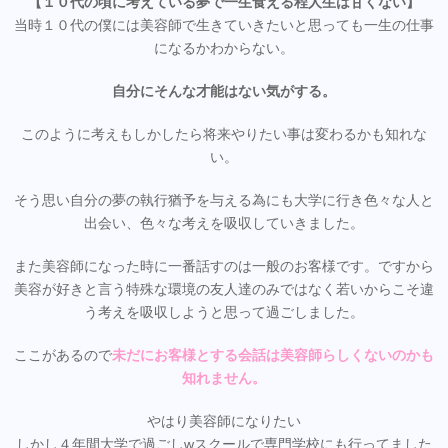
【１０代の頃に考えている夢で一生食える程人生は甘くない】
当時１０代の僕には美容師で生きていきたいと思っても一生の仕事
になるかわからない。
自分にそんな才能はない気がする。
このように考えもしかしたら将来やりたい事は変わるかも知れな
い。
そう思い自分の夢の執行猶予を与える為にも大学に行き色々な人と
出会い、色々な考えを吸収していきました。
また美容師になった時に一番話すのは一般のお客様です。ですから
美容が好きと言う特殊な環境の友人達のみではなく若いからこそ違
う考えを吸収しようと思って過ごしました。
ここがあるので
未だにお客様とする会話は美容師らしくないのかも
知れません。
やはり美容師になりたい
しかし４年間大学で過ごしwスクールで専門学校にも行ってました