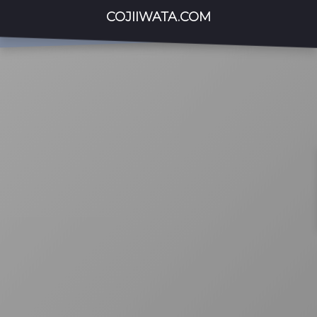
COJIIWATA.COM