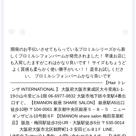
開発のお手伝いさせてもらっているプロミルシリーズから新
しくプロミルシフォンバームが発売されました！ 早速お店に
も入荷したますがこれはかなり良いです！ サイズもちょうど
よく質感も柔らかく使い勝手がいい！！ 是非お試しくださ
い。 プロミルシフォンバームかなり良いです
~~~~~~~~~~~~~~~~~~~~~~~~~~~~~~~~~~~~~~ 【Hair トレ
ンザ INTERNATIONAL 】 大阪府大阪市東成区大今里南1-1-
19小山今里ビル1階 06-6977-0832 大阪市地下鉄今里駅4番出
口すぐ。 【EMANON 銀座 SHARE SALON】 銀座駅A5出口
徒歩10秒 〒104-0061 東京都中央区銀座５－８－５ ニュー
ギンザビル10号館６F 【EMANON share salon 梅田茶屋町
店】 阪急・梅田駅徒歩3分/JR・大阪駅徒歩5分 〒530-0014
大阪府大阪市北区鶴野町1-3 安田ビルＢ1Ｆ LINE、