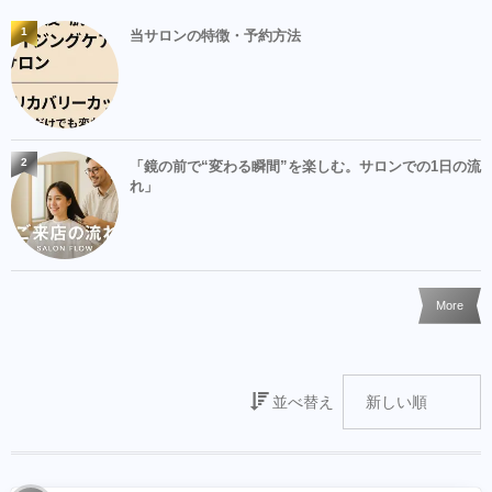
1
当サロンの特徴・予約方法
2
「鏡の前で“変わる瞬間”を楽しむ。サロンでの1日の流
れ」
More
並べ替え