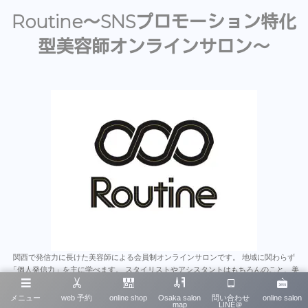
Routine〜SNSプロモーション特化
型美容師オンラインサロン〜
関西で発信力に長けた美容師による会員制オンラインサロンです。 地域に関わらず
「個人発信力」を主に学べます。 スタイリストやアシスタントはもちろんのこと、美
容師のみならず多くの業種にとって為になると思います。 沢山のオンラインサロンが
あるなか、そこで学んだことをいかに発信に繋げれるか、 は今後とても重要なスキル
メニュー
web 予約
online shop
Osaka salon
問い合わせ
online salon
map
LINE＠
だと思います。 そういったノウハウを一から学べる唯一無二のオンラインサロンで