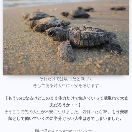
それだけでは駄目だと気づく
そしてある時人生に不安を感じます
【もう35になるけどこのまま体力だけで生きていって歳重ねて大丈
夫だろうか・・】
そうここで先の人生が不安になりました。気付いたら35。
もう美容
師として働いていくのに半分ぐらい人生はきてしまいました。
頭に浮かんだのはマラソンです。