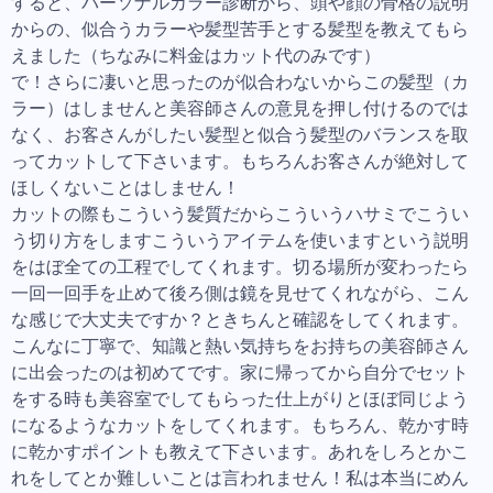
すると、パーソナルカラー診断から、頭や顔の骨格の説明
からの、似合うカラーや髪型苦手とする髪型を教えてもら
えました（ちなみに料金はカット代のみです）
で！さらに凄いと思ったのが似合わないからこの髪型（カ
ラー）はしませんと美容師さんの意見を押し付けるのでは
なく、お客さんがしたい髪型と似合う髪型のバランスを取
ってカットして下さいます。もちろんお客さんが絶対して
ほしくないことはしません！
カットの際もこういう髪質だからこういうハサミでこうい
う切り方をしますこういうアイテムを使いますという説明
をはぼ全ての工程でしてくれます。切る場所が変わったら
一回一回手を止めて後ろ側は鏡を見せてくれながら、こん
な感じで大丈夫ですか？ときちんと確認をしてくれます。
こんなに丁寧で、知識と熱い気持ちをお持ちの美容師さん
に出会ったのは初めてです。家に帰ってから自分でセット
をする時も美容室でしてもらった仕上がりとほぼ同じよう
になるようなカットをしてくれます。もちろん、乾かす時
に乾かすポイントも教えて下さいます。あれをしろとかこ
れをしてとか難しいことは言われません！私は本当にめん