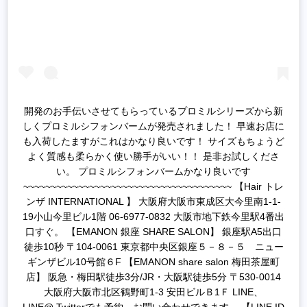
開発のお手伝いさせてもらっているプロミルシリーズから新
しくプロミルシフォンバームが発売されました！ 早速お店に
も入荷したますがこれはかなり良いです！ サイズもちょうど
よく質感も柔らかく使い勝手がいい！！ 是非お試しくださ
い。 プロミルシフォンバームかなり良いです
~~~~~~~~~~~~~~~~~~~~~~~~~~~~~~~~~~~~~~ 【Hair トレ
ンザ INTERNATIONAL 】 大阪府大阪市東成区大今里南1-1-
19小山今里ビル1階 06-6977-0832 大阪市地下鉄今里駅4番出
口すぐ。 【EMANON 銀座 SHARE SALON】 銀座駅A5出口
徒歩10秒 〒104-0061 東京都中央区銀座５－８－５ ニュー
ギンザビル10号館６F 【EMANON share salon 梅田茶屋町
店】 阪急・梅田駅徒歩3分/JR・大阪駅徒歩5分 〒530-0014
大阪府大阪市北区鶴野町1-3 安田ビルＢ1Ｆ LINE、