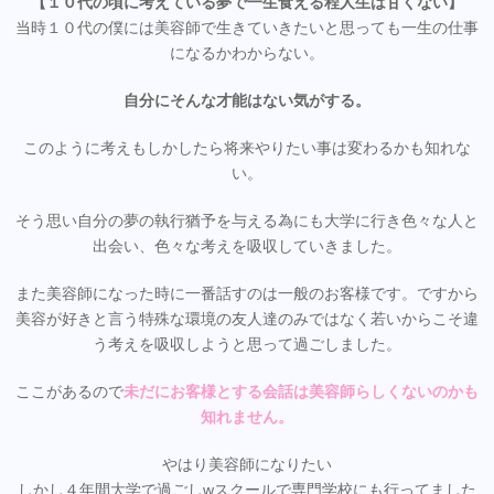
【１０代の頃に考えている夢で一生食える程人生は甘くない】
当時１０代の僕には美容師で生きていきたいと思っても一生の仕事
になるかわからない。
自分にそんな才能はない気がする。
このように考えもしかしたら将来やりたい事は変わるかも知れな
い。
そう思い自分の夢の執行猶予を与える為にも大学に行き色々な人と
出会い、色々な考えを吸収していきました。
また美容師になった時に一番話すのは一般のお客様です。ですから
美容が好きと言う特殊な環境の友人達のみではなく若いからこそ違
う考えを吸収しようと思って過ごしました。
ここがあるので
未だにお客様とする会話は美容師らしくないのかも
知れません。
やはり美容師になりたい
しかし４年間大学で過ごしwスクールで専門学校にも行ってました