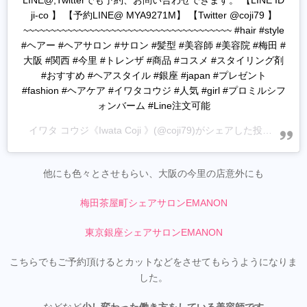
LINE@,Twitterでも予約、お問い合わせできます。 【LINE ID
ji-co 】 【予約LINE@ MYA9271M】 【Twitter @coji79 】
~~~~~~~~~~~~~~~~~~~~~~~~~~~~~~~~~~~~~~ #hair #style
#ヘアー #ヘアサロン #サロン #髪型 #美容師 #美容院 #梅田 #
大阪 #関西 #今里 #トレンザ #商品 #コスメ #スタイリング剤
#おすすめ #ヘアスタイル #銀座 #japan #プレゼント
#fashion #ヘアケア #イワタコウジ #人気 #girl #プロミルシフ
ォンバーム #Line注文可能
イワタ コウジ《Iwata Coji 》
(@coji79)がシェアした投稿 -
202
他にも色々とさせもらい、大阪の今里の店意外にも
梅田茶屋町シェアサロンEMANON
東京銀座シェアサロンEMANON
こちらでもご予約頂けるとカットなどをさせてもらうようになりま
した。