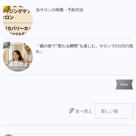
1
当サロンの特徴・予約方法
2
「鏡の前で“変わる瞬間”を楽しむ。サロンでの1日の流
れ」
More
並べ替え