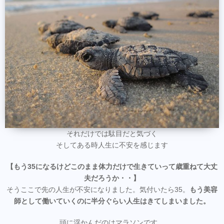
それだけでは駄目だと気づく
そしてある時人生に不安を感じます
【もう35になるけどこのまま体力だけで生きていって歳重ねて大丈
夫だろうか・・】
そうここで先の人生が不安になりました。気付いたら35。
もう美容
師として働いていくのに半分ぐらい人生はきてしまいました。
頭に浮かんだのはマラソンです。