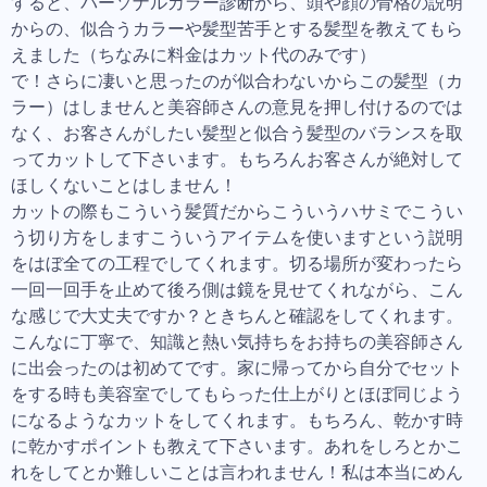
すると、パーソナルカラー診断から、頭や顔の骨格の説明
からの、似合うカラーや髪型苦手とする髪型を教えてもら
えました（ちなみに料金はカット代のみです）
で！さらに凄いと思ったのが似合わないからこの髪型（カ
ラー）はしませんと美容師さんの意見を押し付けるのでは
なく、お客さんがしたい髪型と似合う髪型のバランスを取
ってカットして下さいます。もちろんお客さんが絶対して
ほしくないことはしません！
カットの際もこういう髪質だからこういうハサミでこうい
う切り方をしますこういうアイテムを使いますという説明
をはぼ全ての工程でしてくれます。切る場所が変わったら
一回一回手を止めて後ろ側は鏡を見せてくれながら、こん
な感じで大丈夫ですか？ときちんと確認をしてくれます。
こんなに丁寧で、知識と熱い気持ちをお持ちの美容師さん
に出会ったのは初めてです。家に帰ってから自分でセット
をする時も美容室でしてもらった仕上がりとほぼ同じよう
になるようなカットをしてくれます。もちろん、乾かす時
に乾かすポイントも教えて下さいます。あれをしろとかこ
れをしてとか難しいことは言われません！私は本当にめん