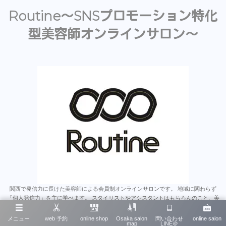
Routine〜SNSプロモーション特化
型美容師オンラインサロン〜
関西で発信力に長けた美容師による会員制オンラインサロンです。 地域に関わらず
「個人発信力」を主に学べます。 スタイリストやアシスタントはもちろんのこと、美
容師のみならず多くの業種にとって為になると思います。 沢山のオンラインサロンが
あるなか、そこで学んだことをいかに発信に繋げれるか、 は今後とても重要なスキル
メニュー
web 予約
online shop
Osaka salon
問い合わせ
online salon
map
LINE＠
だと思います。 そういったノウハウを一から学べる唯一無二のオンラインサロンで