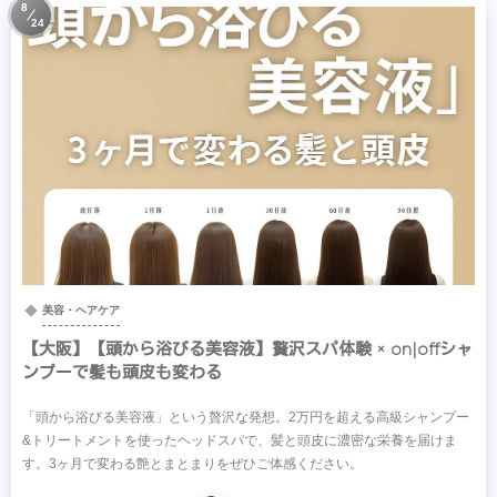
8
24
美容・ヘアケア
【大阪】【頭から浴びる美容液】贅沢スパ体験 × on|offシャ
ンプーで髪も頭皮も変わる
「頭から浴びる美容液」という贅沢な発想。2万円を超える高級シャンプー
&トリートメントを使ったヘッドスパで、髪と頭皮に濃密な栄養を届けま
す。3ヶ月で変わる艶とまとまりをぜひご体感ください。