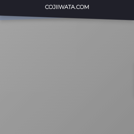
COJIIWATA.COM