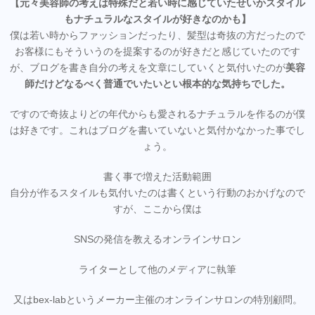
【元々美容師の考えは特殊だと若い時に感じていたせいかスタイル
もナチュラルなスタイルが好きなのかも】
僕は若い時からファッションだったり、髪型は奇抜の方だったので
お客様にもそういうのを提案するのが好きだと感じていたのです
が、ブログを書き自分の考えを文章にしていくと気付いたのが
美容
師だけどなるべく普通でいたいとい根本的な気持ちでした。
ですので奇抜よりどの年代からも愛されるナチュラルを作るのが僕
は好きです。これはブログを書いていないと気付かなかった事でし
ょう。
書く事で増えた活動範囲
自分が作るスタイルも気付いたのは書くという行動のおかげなので
すが、ここから僕は
SNSの発信を教えるオンラインサロン
ライターとして他のメディアに執筆
又はbex-labというメーカー主催のオンラインサロンの特別顧問。