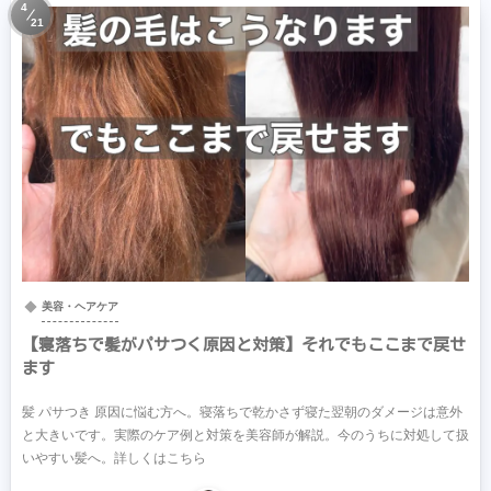
4
21
美容・ヘアケア
【寝落ちで髪がパサつく原因と対策】それでもここまで戻せ
ます
髪 パサつき 原因に悩む方へ。寝落ちで乾かさず寝た翌朝のダメージは意外
と大きいです。実際のケア例と対策を美容師が解説。今のうちに対処して扱
いやすい髪へ。詳しくはこちら