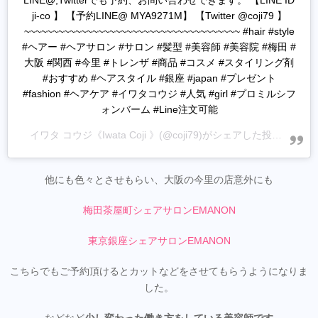
LINE@,Twitterでも予約、お問い合わせできます。 【LINE ID
ji-co 】 【予約LINE@ MYA9271M】 【Twitter @coji79 】
~~~~~~~~~~~~~~~~~~~~~~~~~~~~~~~~~~~~~~ #hair #style
#ヘアー #ヘアサロン #サロン #髪型 #美容師 #美容院 #梅田 #
大阪 #関西 #今里 #トレンザ #商品 #コスメ #スタイリング剤
#おすすめ #ヘアスタイル #銀座 #japan #プレゼント
#fashion #ヘアケア #イワタコウジ #人気 #girl #プロミルシフ
ォンバーム #Line注文可能
イワタ コウジ《Iwata Coji 》
(@coji79)がシェアした投稿 -
202
他にも色々とさせもらい、大阪の今里の店意外にも
梅田茶屋町シェアサロンEMANON
東京銀座シェアサロンEMANON
こちらでもご予約頂けるとカットなどをさせてもらうようになりま
した。