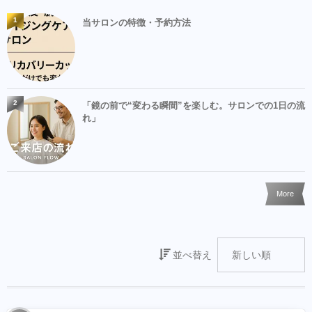
1
当サロンの特徴・予約方法
2
「鏡の前で“変わる瞬間”を楽しむ。サロンでの1日の流
れ」
More
並べ替え