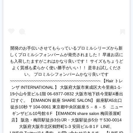
開発のお手伝いさせてもらっているプロミルシリーズから新
しくプロミルシフォンバームが発売されました！ 早速お店に
も入荷したますがこれはかなり良いです！ サイズもちょうど
よく質感も柔らかく使い勝手がいい！！ 是非お試しくださ
い。 プロミルシフォンバームかなり良いです
~~~~~~~~~~~~~~~~~~~~~~~~~~~~~~~~~~~~~~ 【Hair トレ
ンザ INTERNATIONAL 】 大阪府大阪市東成区大今里南1-1-
19小山今里ビル1階 06-6977-0832 大阪市地下鉄今里駅4番出
口すぐ。 【EMANON 銀座 SHARE SALON】 銀座駅A5出口
徒歩10秒 〒104-0061 東京都中央区銀座５－８－５ ニュー
ギンザビル10号館６F 【EMANON share salon 梅田茶屋町
店】 阪急・梅田駅徒歩3分/JR・大阪駅徒歩5分 〒530-0014
大阪府大阪市北区鶴野町1-3 安田ビルＢ1Ｆ LINE、