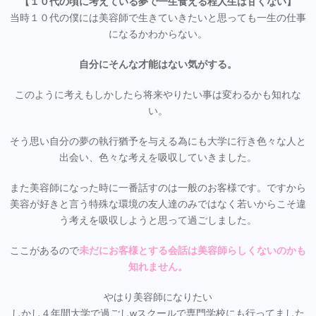
【１０代の頃に考えている夢で一生食える程人生は甘くない】
当時１０代の僕には美容師で生きていきたいと思っても一生の仕事
になるかわからない。
自分にそんな才能はない気がする。
このように考えもしかしたら将来やりたい事は変わるかも知れな
い。
そう思い自分の夢の執行猶予を与える為にも大学に行き色々な人と
出会い、色々な考えを吸収していきました。
また美容師になった時に一番話すのは一般のお客様です。ですから
美容が好きと言う特殊な環境の友人達のみではなく若いからこそ違
う考えを吸収しようと思って過ごしました。
ここがあるので
未だにお客様とする会話は美容師らしくないのかも
知れません。
やはり美容師になりたい
しかし４年間大学で過ごしwスクールで専門学校にも行ってました