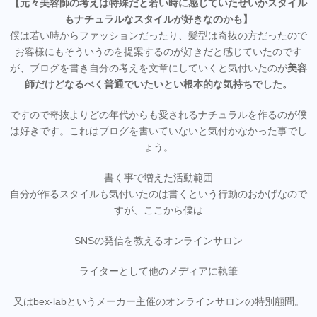
【元々美容師の考えは特殊だと若い時に感じていたせいかスタイル
もナチュラルなスタイルが好きなのかも】
僕は若い時からファッションだったり、髪型は奇抜の方だったので
お客様にもそういうのを提案するのが好きだと感じていたのです
が、ブログを書き自分の考えを文章にしていくと気付いたのが
美容
師だけどなるべく普通でいたいとい根本的な気持ちでした。
ですので奇抜よりどの年代からも愛されるナチュラルを作るのが僕
は好きです。これはブログを書いていないと気付かなかった事でし
ょう。
書く事で増えた活動範囲
自分が作るスタイルも気付いたのは書くという行動のおかげなので
すが、ここから僕は
SNSの発信を教えるオンラインサロン
ライターとして他のメディアに執筆
又はbex-labというメーカー主催のオンラインサロンの特別顧問。