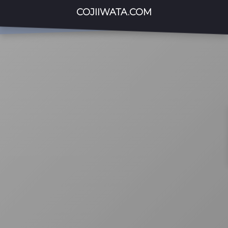
COJIIWATA.COM