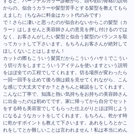
すると、パーソナルカラー診断から、頭や顔の骨格の説明
からの、似合うカラーや髪型苦手とする髪型を教えてもら
えました（ちなみに料金はカット代のみです）
で！さらに凄いと思ったのが似合わないからこの髪型（カ
ラー）はしませんと美容師さんの意見を押し付けるのでは
なく、お客さんがしたい髪型と似合う髪型のバランスを取
ってカットして下さいます。もちろんお客さんが絶対して
ほしくないことはしません！
カットの際もこういう髪質だからこういうハサミでこうい
う切り方をしますこういうアイテムを使いますという説明
をはぼ全ての工程でしてくれます。切る場所が変わったら
一回一回手を止めて後ろ側は鏡を見せてくれながら、こん
な感じで大丈夫ですか？ときちんと確認をしてくれます。
こんなに丁寧で、知識と熱い気持ちをお持ちの美容師さん
に出会ったのは初めてです。家に帰ってから自分でセット
をする時も美容室でしてもらった仕上がりとほぼ同じよう
になるようなカットをしてくれます。もちろん、乾かす時
に乾かすポイントも教えて下さいます。あれをしろとかこ
れをしてとか難しいことは言われません！私は本当にめん