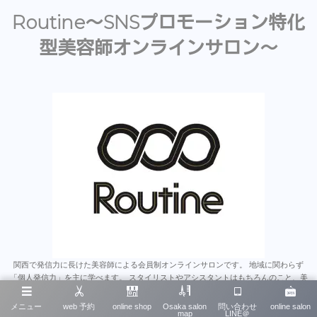
Routine〜SNSプロモーション特化
型美容師オンラインサロン〜
関西で発信力に長けた美容師による会員制オンラインサロンです。 地域に関わらず
「個人発信力」を主に学べます。 スタイリストやアシスタントはもちろんのこと、美
容師のみならず多くの業種にとって為になると思います。 沢山のオンラインサロンが
あるなか、そこで学んだことをいかに発信に繋げれるか、 は今後とても重要なスキル
メニュー
web 予約
online shop
Osaka salon
問い合わせ
online salon
map
LINE＠
だと思います。 そういったノウハウを一から学べる唯一無二のオンラインサロンで