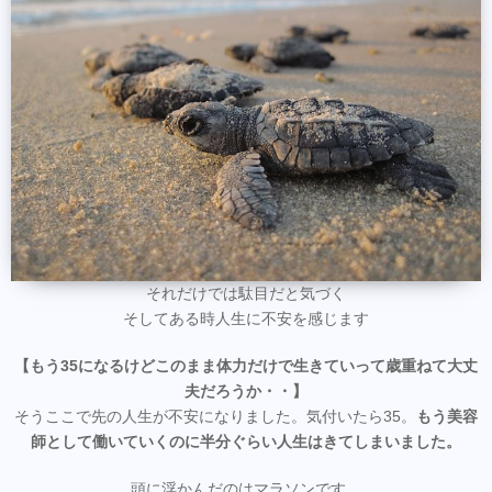
それだけでは駄目だと気づく
そしてある時人生に不安を感じます
【もう35になるけどこのまま体力だけで生きていって歳重ねて大丈
夫だろうか・・】
そうここで先の人生が不安になりました。気付いたら35。
もう美容
師として働いていくのに半分ぐらい人生はきてしまいました。
頭に浮かんだのはマラソンです。