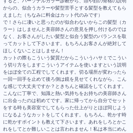
すると、パーソナルカラー診断から、頭や顔の骨格の説明
からの、似合うカラーや髪型苦手とする髪型を教えてもら
えました（ちなみに料金はカット代のみです）
で！さらに凄いと思ったのが似合わないからこの髪型（カ
ラー）はしませんと美容師さんの意見を押し付けるのでは
なく、お客さんがしたい髪型と似合う髪型のバランスを取
ってカットして下さいます。もちろんお客さんが絶対して
ほしくないことはしません！
カットの際もこういう髪質だからこういうハサミでこうい
う切り方をしますこういうアイテムを使いますという説明
をはぼ全ての工程でしてくれます。切る場所が変わったら
一回一回手を止めて後ろ側は鏡を見せてくれながら、こん
な感じで大丈夫ですか？ときちんと確認をしてくれます。
こんなに丁寧で、知識と熱い気持ちをお持ちの美容師さん
に出会ったのは初めてです。家に帰ってから自分でセット
をする時も美容室でしてもらった仕上がりとほぼ同じよう
になるようなカットをしてくれます。もちろん、乾かす時
に乾かすポイントも教えて下さいます。あれをしろとかこ
れをしてとか難しいことは言われません！私は本当にめん