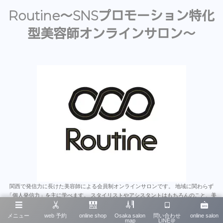
Routine〜SNSプロモーション特化
型美容師オンラインサロン〜
関西で発信力に長けた美容師による会員制オンラインサロンです。 地域に関わらず
「個人発信力」を主に学べます。 スタイリストやアシスタントはもちろんのこと、美
容師のみならず多くの業種にとって為になると思います。 沢山のオンラインサロンが
あるなか、そこで学んだことをいかに発信に繋げれるか、 は今後とても重要なスキル
メニュー
web 予約
online shop
Osaka salon
問い合わせ
online salon
map
LINE＠
だと思います。 そういったノウハウを一から学べる唯一無二のオンラインサロンで