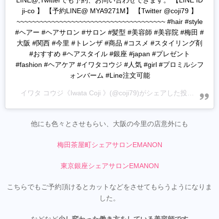
LINE@,Twitterでも予約、お問い合わせできます。 【LINE ID
ji-co 】 【予約LINE@ MYA9271M】 【Twitter @coji79 】
~~~~~~~~~~~~~~~~~~~~~~~~~~~~~~~~~~~~~~ #hair #style
#ヘアー #ヘアサロン #サロン #髪型 #美容師 #美容院 #梅田 #
大阪 #関西 #今里 #トレンザ #商品 #コスメ #スタイリング剤
#おすすめ #ヘアスタイル #銀座 #japan #プレゼント
#fashion #ヘアケア #イワタコウジ #人気 #girl #プロミルシフ
ォンバーム #Line注文可能
イワタ コウジ《Iwata Coji 》
(@coji79)がシェアした投稿 -
202
他にも色々とさせもらい、大阪の今里の店意外にも
梅田茶屋町シェアサロンEMANON
東京銀座シェアサロンEMANON
こちらでもご予約頂けるとカットなどをさせてもらうようになりま
した。