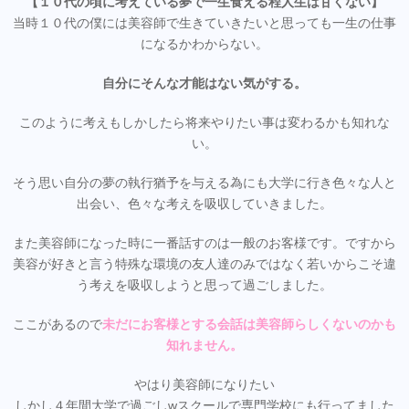
【１０代の頃に考えている夢で一生食える程人生は甘くない】
当時１０代の僕には美容師で生きていきたいと思っても一生の仕事
になるかわからない。
自分にそんな才能はない気がする。
このように考えもしかしたら将来やりたい事は変わるかも知れな
い。
そう思い自分の夢の執行猶予を与える為にも大学に行き色々な人と
出会い、色々な考えを吸収していきました。
また美容師になった時に一番話すのは一般のお客様です。ですから
美容が好きと言う特殊な環境の友人達のみではなく若いからこそ違
う考えを吸収しようと思って過ごしました。
ここがあるので
未だにお客様とする会話は美容師らしくないのかも
知れません。
やはり美容師になりたい
しかし４年間大学で過ごしwスクールで専門学校にも行ってました