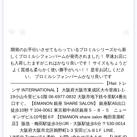
開発のお手伝いさせてもらっているプロミルシリーズから新
しくプロミルシフォンバームが発売されました！ 早速お店に
も入荷したますがこれはかなり良いです！ サイズもちょうど
よく質感も柔らかく使い勝手がいい！！ 是非お試しくださ
い。 プロミルシフォンバームかなり良いです
~~~~~~~~~~~~~~~~~~~~~~~~~~~~~~~~~~~~~~ 【Hair トレ
ンザ INTERNATIONAL 】 大阪府大阪市東成区大今里南1-1-
19小山今里ビル1階 06-6977-0832 大阪市地下鉄今里駅4番出
口すぐ。 【EMANON 銀座 SHARE SALON】 銀座駅A5出口
徒歩10秒 〒104-0061 東京都中央区銀座５－８－５ ニュー
ギンザビル10号館６F 【EMANON share salon 梅田茶屋町
店】 阪急・梅田駅徒歩3分/JR・大阪駅徒歩5分 〒530-0014
大阪府大阪市北区鶴野町1-3 安田ビルＢ1Ｆ LINE、