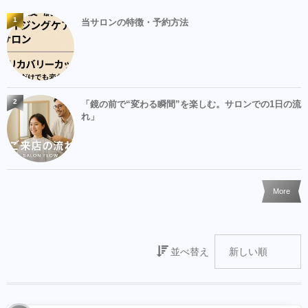
1
当サロンの特徴・予約方法
2
「鏡の前で“変わる瞬間”を楽しむ。サロンでの1日の流
れ」
More
並べ替え