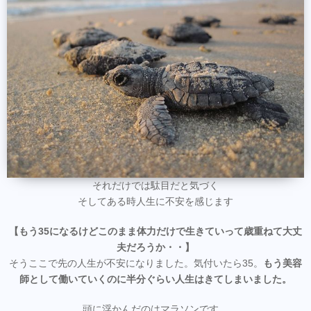
それだけでは駄目だと気づく
そしてある時人生に不安を感じます
【もう35になるけどこのまま体力だけで生きていって歳重ねて大丈
夫だろうか・・】
そうここで先の人生が不安になりました。気付いたら35。
もう美容
師として働いていくのに半分ぐらい人生はきてしまいました。
頭に浮かんだのはマラソンです。