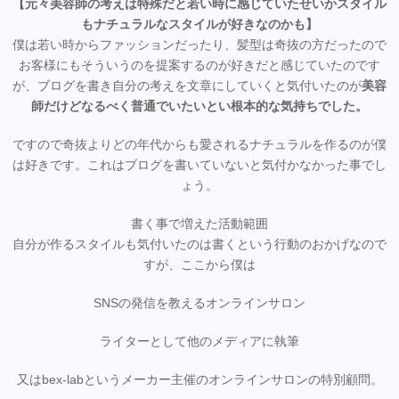
【元々美容師の考えは特殊だと若い時に感じていたせいかスタイル
もナチュラルなスタイルが好きなのかも】
僕は若い時からファッションだったり、髪型は奇抜の方だったので
お客様にもそういうのを提案するのが好きだと感じていたのです
が、ブログを書き自分の考えを文章にしていくと気付いたのが
美容
師だけどなるべく普通でいたいとい根本的な気持ちでした。
ですので奇抜よりどの年代からも愛されるナチュラルを作るのが僕
は好きです。これはブログを書いていないと気付かなかった事でし
ょう。
書く事で増えた活動範囲
自分が作るスタイルも気付いたのは書くという行動のおかげなので
すが、ここから僕は
SNSの発信を教えるオンラインサロン
ライターとして他のメディアに執筆
又はbex-labというメーカー主催のオンラインサロンの特別顧問。