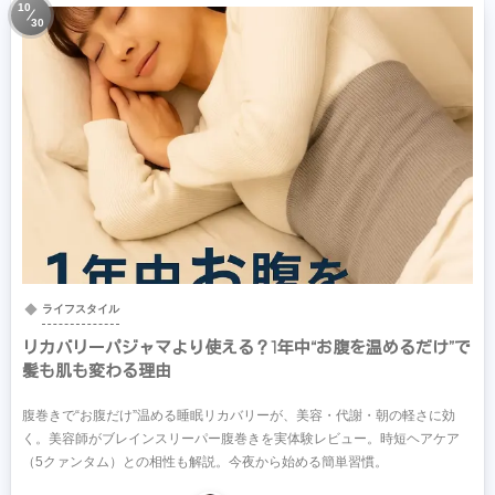
10
30
ライフスタイル
リカバリーパジャマより使える？1年中“お腹を温めるだけ”で
髪も肌も変わる理由
腹巻きで“お腹だけ”温める睡眠リカバリーが、美容・代謝・朝の軽さに効
く。美容師がブレインスリーパー腹巻きを実体験レビュー。時短ヘアケア
（5クァンタム）との相性も解説。今夜から始める簡単習慣。