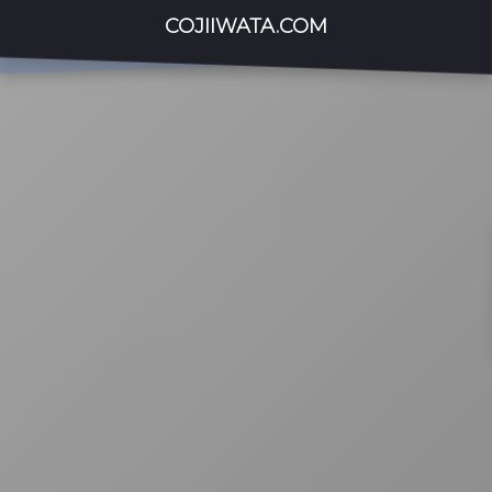
COJIIWATA.COM