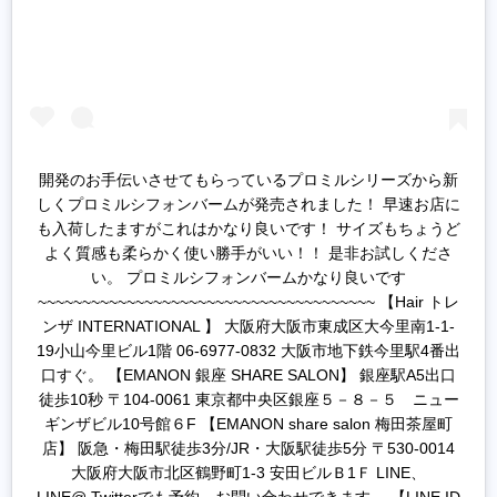
開発のお手伝いさせてもらっているプロミルシリーズから新
しくプロミルシフォンバームが発売されました！ 早速お店に
も入荷したますがこれはかなり良いです！ サイズもちょうど
よく質感も柔らかく使い勝手がいい！！ 是非お試しくださ
い。 プロミルシフォンバームかなり良いです
~~~~~~~~~~~~~~~~~~~~~~~~~~~~~~~~~~~~~~ 【Hair トレ
ンザ INTERNATIONAL 】 大阪府大阪市東成区大今里南1-1-
19小山今里ビル1階 06-6977-0832 大阪市地下鉄今里駅4番出
口すぐ。 【EMANON 銀座 SHARE SALON】 銀座駅A5出口
徒歩10秒 〒104-0061 東京都中央区銀座５－８－５ ニュー
ギンザビル10号館６F 【EMANON share salon 梅田茶屋町
店】 阪急・梅田駅徒歩3分/JR・大阪駅徒歩5分 〒530-0014
大阪府大阪市北区鶴野町1-3 安田ビルＢ1Ｆ LINE、