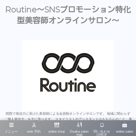
Routine〜SNSプロモーション特化
型美容師オンラインサロン〜
関西で発信力に長けた美容師による会員制オンラインサロンです。 地域に関わらず
「個人発信力」を主に学べます。 スタイリストやアシスタントはもちろんのこと、美
容師のみならず多くの業種にとって為になると思います。 沢山のオンラインサロンが
あるなか、そこで学んだことをいかに発信に繋げれるか、 は今後とても重要なスキル
メニュー
web 予約
online shop
Osaka salon
問い合わせ
online salon
map
LINE＠
だと思います。 そういったノウハウを一から学べる唯一無二のオンラインサロンで