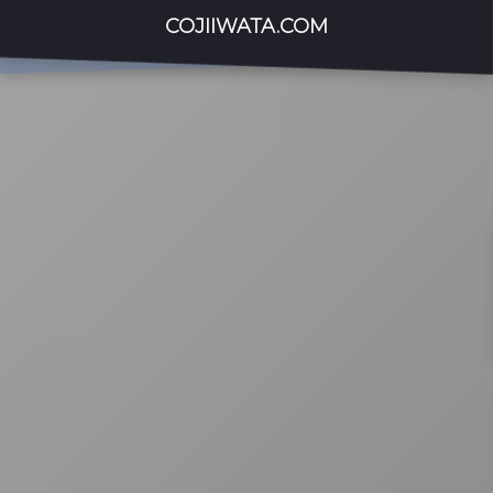
COJIIWATA.COM