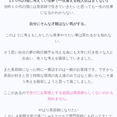
【１０代の頃に考えている夢で一生食える程人生は甘くない】
当時１０代の僕には美容師で生きていきたいと思っても一生の仕事
になるかわからない。
自分にそんな才能はない気がする。
このように考えもしかしたら将来やりたい事は変わるかも知れな
い。
そう思い自分の夢の執行猶予を与える為にも大学に行き色々な人と
出会い、色々な考えを吸収していきました。
また美容師になった時に一番話すのは一般のお客様です。ですから
美容が好きと言う特殊な環境の友人達のみではなく若いからこそ違
う考えを吸収しようと思って過ごしました。
ここがあるので
未だにお客様とする会話は美容師らしくないのかも
知れません。
やはり美容師になりたい
しかし４年間大学で過ごしwスクールで専門学校にも行ってました