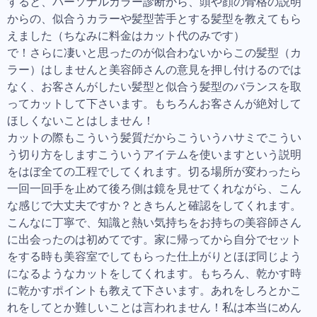
すると、パーソナルカラー診断から、頭や顔の骨格の説明
からの、似合うカラーや髪型苦手とする髪型を教えてもら
えました（ちなみに料金はカット代のみです）
で！さらに凄いと思ったのが似合わないからこの髪型（カ
ラー）はしませんと美容師さんの意見を押し付けるのでは
なく、お客さんがしたい髪型と似合う髪型のバランスを取
ってカットして下さいます。もちろんお客さんが絶対して
ほしくないことはしません！
カットの際もこういう髪質だからこういうハサミでこうい
う切り方をしますこういうアイテムを使いますという説明
をはぼ全ての工程でしてくれます。切る場所が変わったら
一回一回手を止めて後ろ側は鏡を見せてくれながら、こん
な感じで大丈夫ですか？ときちんと確認をしてくれます。
こんなに丁寧で、知識と熱い気持ちをお持ちの美容師さん
に出会ったのは初めてです。家に帰ってから自分でセット
をする時も美容室でしてもらった仕上がりとほぼ同じよう
になるようなカットをしてくれます。もちろん、乾かす時
に乾かすポイントも教えて下さいます。あれをしろとかこ
れをしてとか難しいことは言われません！私は本当にめん