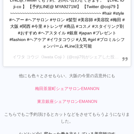
LINE@,Twitterでも予約、お問い合わせできます。 【LINE ID
ji-co 】 【予約LINE@ MYA9271M】 【Twitter @coji79 】
~~~~~~~~~~~~~~~~~~~~~~~~~~~~~~~~~~~~~~ #hair #style
#ヘアー #ヘアサロン #サロン #髪型 #美容師 #美容院 #梅田 #
大阪 #関西 #今里 #トレンザ #商品 #コスメ #スタイリング剤
#おすすめ #ヘアスタイル #銀座 #japan #プレゼント
#fashion #ヘアケア #イワタコウジ #人気 #girl #プロミルシフ
ォンバーム #Line注文可能
イワタ コウジ《Iwata Coji 》
(@coji79)がシェアした投稿 -
202
他にも色々とさせもらい、大阪の今里の店意外にも
梅田茶屋町シェアサロンEMANON
東京銀座シェアサロンEMANON
こちらでもご予約頂けるとカットなどをさせてもらうようになりま
した。