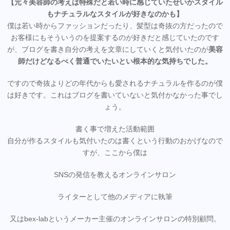
【元々美容師の考えは特殊だと若い時に感じていたせいかスタイル
もナチュラルなスタイルが好きなのかも】
僕は若い時からファッションだったり、髪型は奇抜の方だったので
お客様にもそういうのを提案するのが好きだと感じていたのです
が、ブログを書き自分の考えを文章にしていくと気付いたのが
美容
師だけどなるべく普通でいたいとい根本的な気持ちでした。
ですので奇抜よりどの年代からも愛されるナチュラルを作るのが僕
は好きです。これはブログを書いていないと気付かなかった事でし
ょう。
書く事で増えた活動範囲
自分が作るスタイルも気付いたのは書くという行動のおかげなので
すが、ここから僕は
SNSの発信を教えるオンラインサロン
ライターとして他のメディアに執筆
又はbex-labというメーカー主催のオンラインサロンの特別顧問。