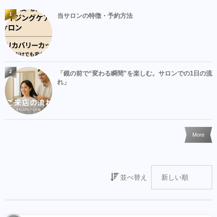
1
当サロンの特徴・予約方法
2
「鏡の前で“変わる瞬間”を楽しむ。サロンでの1日の流
れ」
More
並べ替え