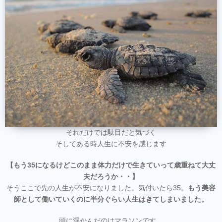
それだけでは駄目だと気づく
そしてある時人生に不安を感じます
【もう35になるけどこのまま体力だけで生きていって歳重ねて大丈
夫だろうか・・】
そうここで先の人生が不安になりました。気付いたら35。
もう美容
師として働いていくのに半分ぐらい人生はきてしまいました。
頭に浮かんだのはマラソンです。