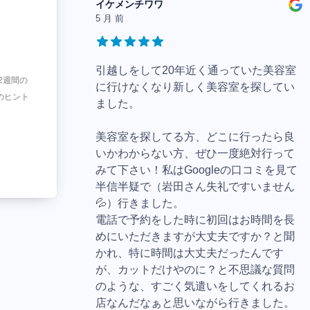
イケメンチワワ
5 月 前
引越しをして20年近く通っていた美容室
2週間の
に行けなくなり新しく美容室を探してい
のヒント
ました。
美容室を探してる方、どこに行ったら良
いかわからない方、ぜひ一度絶対行って
みて下さい！私はGoogleの口コミを見て
半信半疑で（岩田さん失礼ですいません
💦）行きました。
電話で予約をした時に初回はお時間を長
めにいただきますが大丈夫ですか？と聞
かれ、特に時間は大丈夫だったんです
が、カットだけやのに？と不思議な質問
のような、すごく気遣いをしてくれるお
店なんだなぁと思いながら行きました。