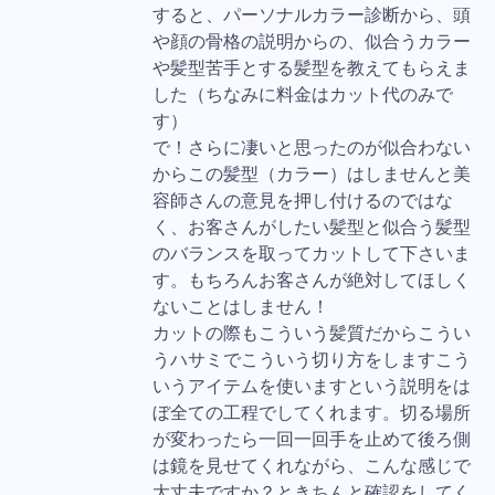
すると、パーソナルカラー診断から、頭
や顔の骨格の説明からの、似合うカラー
や髪型苦手とする髪型を教えてもらえま
した（ちなみに料金はカット代のみで
す）
で！さらに凄いと思ったのが似合わない
からこの髪型（カラー）はしませんと美
容師さんの意見を押し付けるのではな
く、お客さんがしたい髪型と似合う髪型
のバランスを取ってカットして下さいま
す。もちろんお客さんが絶対してほしく
ないことはしません！
カットの際もこういう髪質だからこうい
うハサミでこういう切り方をしますこう
いうアイテムを使いますという説明をは
ぼ全ての工程でしてくれます。切る場所
が変わったら一回一回手を止めて後ろ側
は鏡を見せてくれながら、こんな感じで
大丈夫ですか？ときちんと確認をしてく