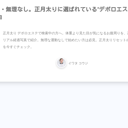
・無理なし。正月太りに選ばれている“デポロエス
由
正月太り デポロエステで検索中の方へ。体重より見た目が気になるお腹周りを、
リアル経過写真で紹介。無理な運動なしで始めたい方は必見。正月太りリセット
を今すぐチェック。
イワタ コウジ