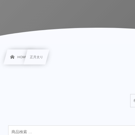
HOME
正月太り