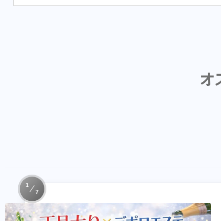
オ
1
7