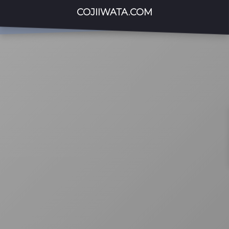
COJIIWATA.COM