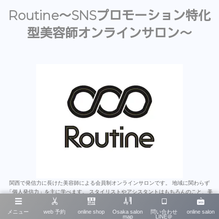
Routine〜SNSプロモーション特化
型美容師オンラインサロン〜
関西で発信力に長けた美容師による会員制オンラインサロンです。 地域に関わらず
「個人発信力」を主に学べます。 スタイリストやアシスタントはもちろんのこと、美
容師のみならず多くの業種にとって為になると思います。 沢山のオンラインサロンが
あるなか、そこで学んだことをいかに発信に繋げれるか、 は今後とても重要なスキル
メニュー
web 予約
online shop
Osaka salon
問い合わせ
online salon
map
LINE＠
だと思います。 そういったノウハウを一から学べる唯一無二のオンラインサロンで