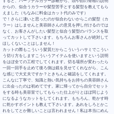
すると、パーソナルカラー診断から、頭や顔の骨格の説明
からの、似合うカラーや髪型苦手とする髪型を教えてもら
えました（ちなみに料金はカット代のみです）
で！さらに凄いと思ったのが似合わないからこの髪型（カ
ラー）はしませんと美容師さんの意見を押し付けるのでは
なく、お客さんがしたい髪型と似合う髪型のバランスを取
ってカットして下さいます。もちろんお客さんが絶対して
ほしくないことはしません！
カットの際もこういう髪質だからこういうハサミでこうい
う切り方をしますこういうアイテムを使いますという説明
をはぼ全ての工程でしてくれます。切る場所が変わったら
一回一回手を止めて後ろ側は鏡を見せてくれながら、こん
な感じで大丈夫ですか？ときちんと確認をしてくれます。
こんなに丁寧で、知識と熱い気持ちをお持ちの美容師さん
に出会ったのは初めてです。家に帰ってから自分でセット
をする時も美容室でしてもらった仕上がりとほぼ同じよう
になるようなカットをしてくれます。もちろん、乾かす時
に乾かすポイントも教えて下さいます。あれをしろとかこ
れをしてとか難しいことは言われません！私は本当にめん