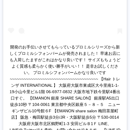
開発のお手伝いさせてもらっているプロミルシリーズから新
しくプロミルシフォンバームが発売されました！ 早速お店に
も入荷したますがこれはかなり良いです！ サイズもちょうど
よく質感も柔らかく使い勝手がいい！！ 是非お試しくださ
い。 プロミルシフォンバームかなり良いです
~~~~~~~~~~~~~~~~~~~~~~~~~~~~~~~~~~~~~~ 【Hair トレ
ンザ INTERNATIONAL 】 大阪府大阪市東成区大今里南1-1-
19小山今里ビル1階 06-6977-0832 大阪市地下鉄今里駅4番出
口すぐ。 【EMANON 銀座 SHARE SALON】 銀座駅A5出口
徒歩10秒 〒104-0061 東京都中央区銀座５－８－５ ニュー
ギンザビル10号館６F 【EMANON share salon 梅田茶屋町
店】 阪急・梅田駅徒歩3分/JR・大阪駅徒歩5分 〒530-0014
大阪府大阪市北区鶴野町1-3 安田ビルＢ1Ｆ LINE、