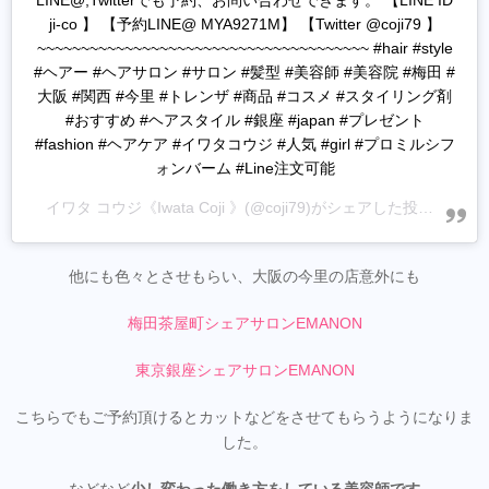
LINE@,Twitterでも予約、お問い合わせできます。 【LINE ID
ji-co 】 【予約LINE@ MYA9271M】 【Twitter @coji79 】
~~~~~~~~~~~~~~~~~~~~~~~~~~~~~~~~~~~~~~ #hair #style
#ヘアー #ヘアサロン #サロン #髪型 #美容師 #美容院 #梅田 #
大阪 #関西 #今里 #トレンザ #商品 #コスメ #スタイリング剤
#おすすめ #ヘアスタイル #銀座 #japan #プレゼント
#fashion #ヘアケア #イワタコウジ #人気 #girl #プロミルシフ
ォンバーム #Line注文可能
イワタ コウジ《Iwata Coji 》
(@coji79)がシェアした投稿 -
202
他にも色々とさせもらい、大阪の今里の店意外にも
梅田茶屋町シェアサロンEMANON
東京銀座シェアサロンEMANON
こちらでもご予約頂けるとカットなどをさせてもらうようになりま
した。