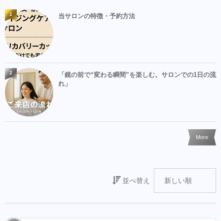
1
当サロンの特徴・予約方法
2
「鏡の前で“変わる瞬間”を楽しむ。サロンでの1日の流
れ」
More
並べ替え