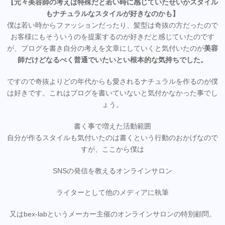
【元々美容師の考えは特殊だと若い時に感じていたせいかスタイル
もナチュラルなスタイルが好きなのかも】
僕は若い時からファッションだったり、髪型は奇抜の方だったので
お客様にもそういうのを提案するのが好きだと感じていたのです
が、ブログを書き自分の考えを文章にしていくと気付いたのが
美容
師だけどなるべく普通でいたいとい根本的な気持ちでした。
ですので奇抜よりどの年代からも愛されるナチュラルを作るのが僕
は好きです。これはブログを書いていないと気付かなかった事でし
ょう。
書く事で増えた活動範囲
自分が作るスタイルも気付いたのは書くという行動のおかげなので
すが、ここから僕は
SNSの発信を教えるオンラインサロン
ライターとして他のメディアに執筆
又はbex-labというメーカー主催のオンラインサロンの特別顧問。