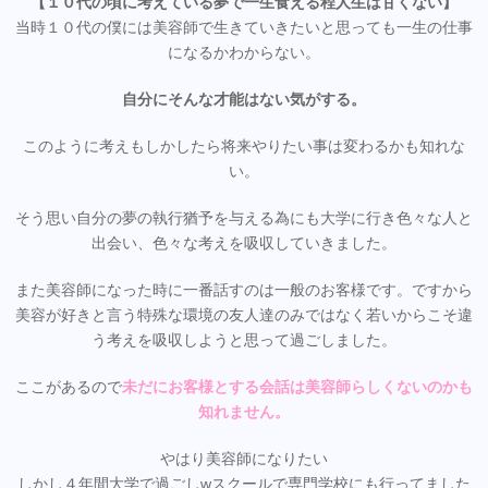
【１０代の頃に考えている夢で一生食える程人生は甘くない】
当時１０代の僕には美容師で生きていきたいと思っても一生の仕事
になるかわからない。
自分にそんな才能はない気がする。
このように考えもしかしたら将来やりたい事は変わるかも知れな
い。
そう思い自分の夢の執行猶予を与える為にも大学に行き色々な人と
出会い、色々な考えを吸収していきました。
また美容師になった時に一番話すのは一般のお客様です。ですから
美容が好きと言う特殊な環境の友人達のみではなく若いからこそ違
う考えを吸収しようと思って過ごしました。
ここがあるので
未だにお客様とする会話は美容師らしくないのかも
知れません。
やはり美容師になりたい
しかし４年間大学で過ごしwスクールで専門学校にも行ってました