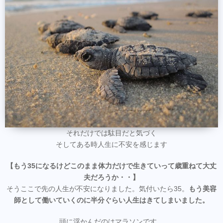
それだけでは駄目だと気づく
そしてある時人生に不安を感じます
【もう35になるけどこのまま体力だけで生きていって歳重ねて大丈
夫だろうか・・】
そうここで先の人生が不安になりました。気付いたら35。
もう美容
師として働いていくのに半分ぐらい人生はきてしまいました。
頭に浮かんだのはマラソンです。