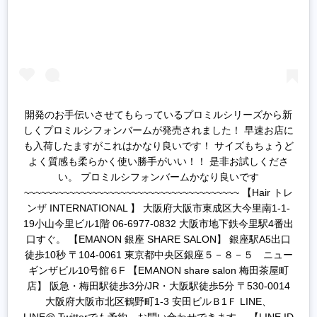
開発のお手伝いさせてもらっているプロミルシリーズから新
しくプロミルシフォンバームが発売されました！ 早速お店に
も入荷したますがこれはかなり良いです！ サイズもちょうど
よく質感も柔らかく使い勝手がいい！！ 是非お試しくださ
い。 プロミルシフォンバームかなり良いです
~~~~~~~~~~~~~~~~~~~~~~~~~~~~~~~~~~~~~~ 【Hair トレ
ンザ INTERNATIONAL 】 大阪府大阪市東成区大今里南1-1-
19小山今里ビル1階 06-6977-0832 大阪市地下鉄今里駅4番出
口すぐ。 【EMANON 銀座 SHARE SALON】 銀座駅A5出口
徒歩10秒 〒104-0061 東京都中央区銀座５－８－５ ニュー
ギンザビル10号館６F 【EMANON share salon 梅田茶屋町
店】 阪急・梅田駅徒歩3分/JR・大阪駅徒歩5分 〒530-0014
大阪府大阪市北区鶴野町1-3 安田ビルＢ1Ｆ LINE、