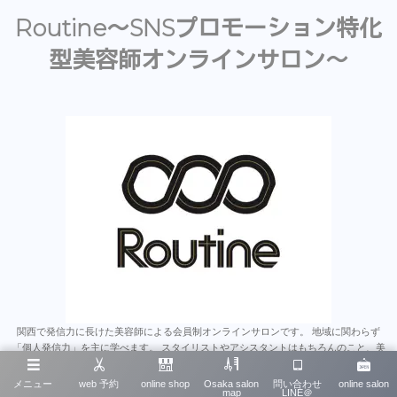
Routine〜SNSプロモーション特化
型美容師オンラインサロン〜
関西で発信力に長けた美容師による会員制オンラインサロンです。 地域に関わらず
「個人発信力」を主に学べます。 スタイリストやアシスタントはもちろんのこと、美
容師のみならず多くの業種にとって為になると思います。 沢山のオンラインサロンが
あるなか、そこで学んだことをいかに発信に繋げれるか、 は今後とても重要なスキル
メニュー
web 予約
online shop
Osaka salon
問い合わせ
online salon
map
LINE＠
だと思います。 そういったノウハウを一から学べる唯一無二のオンラインサロンで