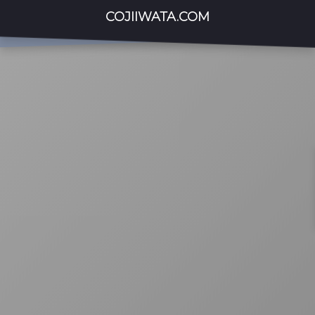
COJIIWATA.COM