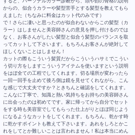
すると、パーソナルカラー診断から、頭や顔の骨格の説明
からの、似合うカラーや髪型苦手とする髪型を教えてもら
えました（ちなみに料金はカット代のみです）
で！さらに凄いと思ったのが似合わないからこの髪型（カ
ラー）はしませんと美容師さんの意見を押し付けるのでは
なく、お客さんがしたい髪型と似合う髪型のバランスを取
ってカットして下さいます。もちろんお客さんが絶対して
ほしくないことはしません！
カットの際もこういう髪質だからこういうハサミでこうい
う切り方をしますこういうアイテムを使いますという説明
をはぼ全ての工程でしてくれます。切る場所が変わったら
一回一回手を止めて後ろ側は鏡を見せてくれながら、こん
な感じで大丈夫ですか？ときちんと確認をしてくれます。
こんなに丁寧で、知識と熱い気持ちをお持ちの美容師さん
に出会ったのは初めてです。家に帰ってから自分でセット
をする時も美容室でしてもらった仕上がりとほぼ同じよう
になるようなカットをしてくれます。もちろん、乾かす時
に乾かすポイントも教えて下さいます。あれをしろとかこ
れをしてとか難しいことは言われません！私は本当にめん