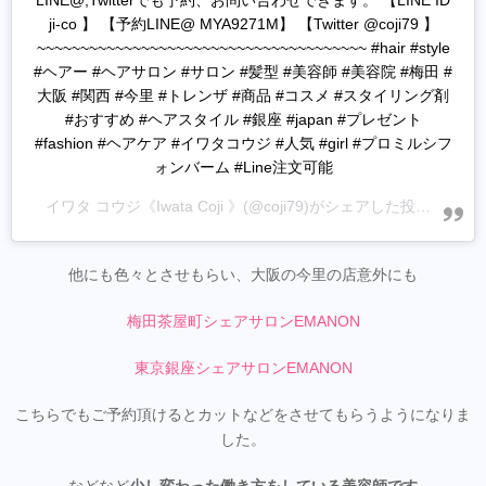
LINE@,Twitterでも予約、お問い合わせできます。 【LINE ID
ji-co 】 【予約LINE@ MYA9271M】 【Twitter @coji79 】
~~~~~~~~~~~~~~~~~~~~~~~~~~~~~~~~~~~~~~ #hair #style
#ヘアー #ヘアサロン #サロン #髪型 #美容師 #美容院 #梅田 #
大阪 #関西 #今里 #トレンザ #商品 #コスメ #スタイリング剤
#おすすめ #ヘアスタイル #銀座 #japan #プレゼント
#fashion #ヘアケア #イワタコウジ #人気 #girl #プロミルシフ
ォンバーム #Line注文可能
イワタ コウジ《Iwata Coji 》
(@coji79)がシェアした投稿 -
202
他にも色々とさせもらい、大阪の今里の店意外にも
梅田茶屋町シェアサロンEMANON
東京銀座シェアサロンEMANON
こちらでもご予約頂けるとカットなどをさせてもらうようになりま
した。