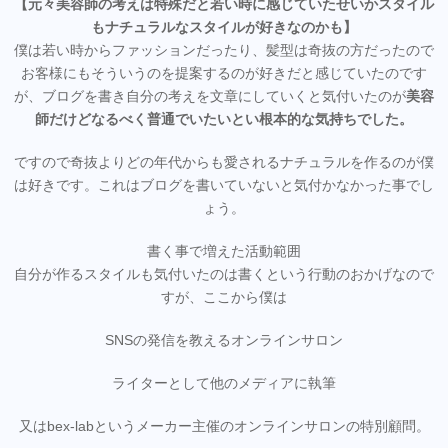
【元々美容師の考えは特殊だと若い時に感じていたせいかスタイル
もナチュラルなスタイルが好きなのかも】
僕は若い時からファッションだったり、髪型は奇抜の方だったので
お客様にもそういうのを提案するのが好きだと感じていたのです
が、ブログを書き自分の考えを文章にしていくと気付いたのが
美容
師だけどなるべく普通でいたいとい根本的な気持ちでした。
ですので奇抜よりどの年代からも愛されるナチュラルを作るのが僕
は好きです。これはブログを書いていないと気付かなかった事でし
ょう。
書く事で増えた活動範囲
自分が作るスタイルも気付いたのは書くという行動のおかげなので
すが、ここから僕は
SNSの発信を教えるオンラインサロン
ライターとして他のメディアに執筆
又はbex-labというメーカー主催のオンラインサロンの特別顧問。