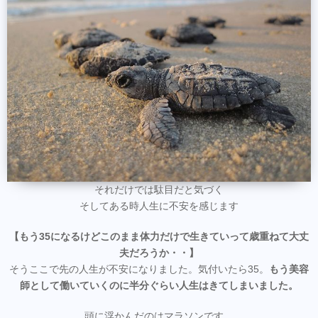
それだけでは駄目だと気づく
そしてある時人生に不安を感じます
【もう35になるけどこのまま体力だけで生きていって歳重ねて大丈
夫だろうか・・】
そうここで先の人生が不安になりました。気付いたら35。
もう美容
師として働いていくのに半分ぐらい人生はきてしまいました。
頭に浮かんだのはマラソンです。