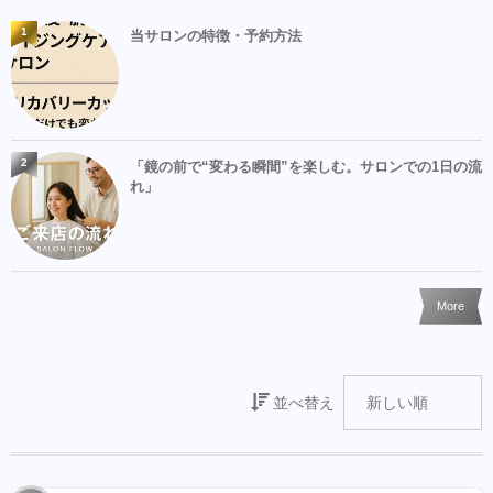
1
当サロンの特徴・予約方法
2
「鏡の前で“変わる瞬間”を楽しむ。サロンでの1日の流
れ」
More
並べ替え