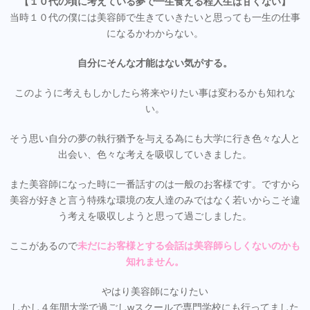
【１０代の頃に考えている夢で一生食える程人生は甘くない】
当時１０代の僕には美容師で生きていきたいと思っても一生の仕事
になるかわからない。
自分にそんな才能はない気がする。
このように考えもしかしたら将来やりたい事は変わるかも知れな
い。
そう思い自分の夢の執行猶予を与える為にも大学に行き色々な人と
出会い、色々な考えを吸収していきました。
また美容師になった時に一番話すのは一般のお客様です。ですから
美容が好きと言う特殊な環境の友人達のみではなく若いからこそ違
う考えを吸収しようと思って過ごしました。
ここがあるので
未だにお客様とする会話は美容師らしくないのかも
知れません。
やはり美容師になりたい
しかし４年間大学で過ごしwスクールで専門学校にも行ってました