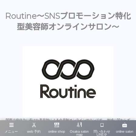
Routine〜SNSプロモーション特化
型美容師オンラインサロン〜
関西で発信力に長けた美容師による会員制オンラインサロンです。 地域に関わらず
「個人発信力」を主に学べます。 スタイリストやアシスタントはもちろんのこと、美
容師のみならず多くの業種にとって為になると思います。 沢山のオンラインサロンが
メニュー
web 予約
online shop
Osaka salon
問い合わせ
online salon
map
LINE＠