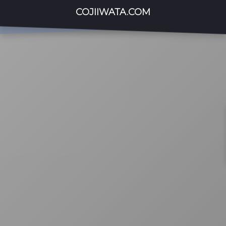
COJIIWATA.COM