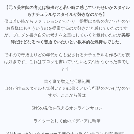
【元々美容師の考えは特殊だと若い時に感じていたせいかスタイル
もナチュラルなスタイルが好きなのかも】
僕は若い時からファッションだったり、髪型は奇抜の方だったので
お客様にもそういうのを提案するのが好きだと感じていたのです
が、ブログを書き自分の考えを文章にしていくと気付いたのが
美容
師だけどなるべく普通でいたいとい根本的な気持ちでした。
ですので奇抜よりどの年代からも愛されるナチュラルを作るのが僕
は好きです。これはブログを書いていないと気付かなかった事でし
ょう。
書く事で増えた活動範囲
自分が作るスタイルも気付いたのは書くという行動のおかげなので
すが、ここから僕は
SNSの発信を教えるオンラインサロン
ライターとして他のメディアに執筆
又はbex-labというメーカー主催のオンラインサロンの特別顧問。