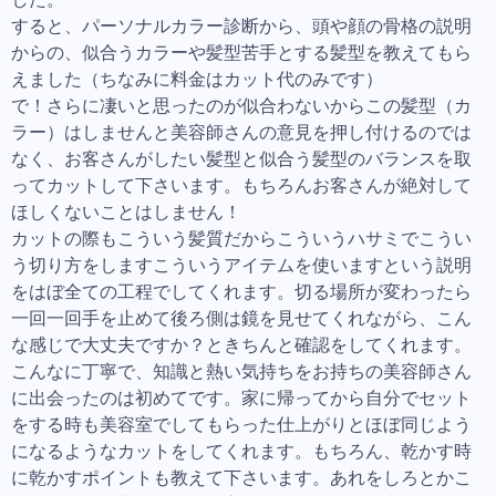
すると、パーソナルカラー診断から、頭や顔の骨格の説明
からの、似合うカラーや髪型苦手とする髪型を教えてもら
えました（ちなみに料金はカット代のみです）
で！さらに凄いと思ったのが似合わないからこの髪型（カ
ラー）はしませんと美容師さんの意見を押し付けるのでは
なく、お客さんがしたい髪型と似合う髪型のバランスを取
ってカットして下さいます。もちろんお客さんが絶対して
ほしくないことはしません！
カットの際もこういう髪質だからこういうハサミでこうい
う切り方をしますこういうアイテムを使いますという説明
をはぼ全ての工程でしてくれます。切る場所が変わったら
一回一回手を止めて後ろ側は鏡を見せてくれながら、こん
な感じで大丈夫ですか？ときちんと確認をしてくれます。
こんなに丁寧で、知識と熱い気持ちをお持ちの美容師さん
に出会ったのは初めてです。家に帰ってから自分でセット
をする時も美容室でしてもらった仕上がりとほぼ同じよう
になるようなカットをしてくれます。もちろん、乾かす時
に乾かすポイントも教えて下さいます。あれをしろとかこ