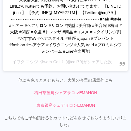
LINE@,Twitterでも予約、お問い合わせできます。 【LINE ID
ji-co 】 【予約LINE@ MYA9271M】 【Twitter @coji79 】
~~~~~~~~~~~~~~~~~~~~~~~~~~~~~~~~~~~~~~ #hair #style
#ヘアー #ヘアサロン #サロン #髪型 #美容師 #美容院 #梅田 #
大阪 #関西 #今里 #トレンザ #商品 #コスメ #スタイリング剤
#おすすめ #ヘアスタイル #銀座 #japan #プレゼント
#fashion #ヘアケア #イワタコウジ #人気 #girl #プロミルシフ
ォンバーム #Line注文可能
イワタ コウジ《Iwata Coji 》
(@coji79)がシェアした投稿 -
202
他にも色々とさせもらい、大阪の今里の店意外にも
梅田茶屋町シェアサロンEMANON
東京銀座シェアサロンEMANON
こちらでもご予約頂けるとカットなどをさせてもらうようになりま
した。