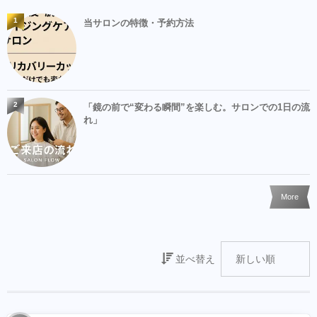
1
当サロンの特徴・予約方法
2
「鏡の前で“変わる瞬間”を楽しむ。サロンでの1日の流
れ」
More
並べ替え