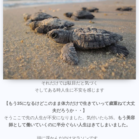
それだけでは駄目だと気づく
そしてある時人生に不安を感じます
【もう35になるけどこのまま体力だけで生きていって歳重ねて大丈
夫だろうか・・】
そうここで先の人生が不安になりました。気付いたら35。
もう美容
師として働いていくのに半分ぐらい人生はきてしまいました。
頭に浮かんだのはマラソンです。