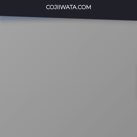
COJIIWATA.COM