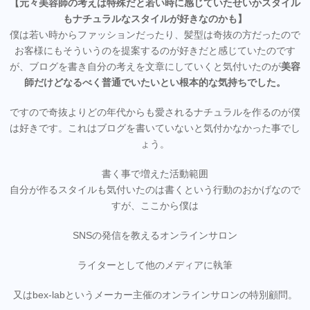
【元々美容師の考えは特殊だと若い時に感じていたせいかスタイル
もナチュラルなスタイルが好きなのかも】
僕は若い時からファッションだったり、髪型は奇抜の方だったので
お客様にもそういうのを提案するのが好きだと感じていたのです
が、ブログを書き自分の考えを文章にしていくと気付いたのが
美容
師だけどなるべく普通でいたいとい根本的な気持ちでした。
ですので奇抜よりどの年代からも愛されるナチュラルを作るのが僕
は好きです。これはブログを書いていないと気付かなかった事でし
ょう。
書く事で増えた活動範囲
自分が作るスタイルも気付いたのは書くという行動のおかげなので
すが、ここから僕は
SNSの発信を教えるオンラインサロン
ライターとして他のメディアに執筆
又はbex-labというメーカー主催のオンラインサロンの特別顧問。