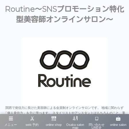
Routine〜SNSプロモーション特化
型美容師オンラインサロン〜
関西で発信力に長けた美容師による会員制オンラインサロンです。 地域に関わらず
「個人発信力」を主に学べます。 スタイリストやアシスタントはもちろんのこと、美
容師のみならず多くの業種にとって為になると思います。 沢山のオンラインサロンが
あるなか、そこで学んだことをいかに発信に繋げれるか、 は今後とても重要なスキル
メニュー
web 予約
online shop
Osaka salon
問い合わせ
online salon
map
LINE＠
だと思います。 そういったノウハウを一から学べる唯一無二のオンラインサロンで