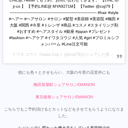
LINE@,Twitterでも予約、お問い合わせできます。 【LINE ID
ji-co 】 【予約LINE@ MYA9271M】 【Twitter @coji79 】
~~~~~~~~~~~~~~~~~~~~~~~~~~~~~~~~~~~~~~ #hair #style
#ヘアー #ヘアサロン #サロン #髪型 #美容師 #美容院 #梅田 #
大阪 #関西 #今里 #トレンザ #商品 #コスメ #スタイリング剤
#おすすめ #ヘアスタイル #銀座 #japan #プレゼント
#fashion #ヘアケア #イワタコウジ #人気 #girl #プロミルシフ
ォンバーム #Line注文可能
イワタ コウジ《Iwata Coji 》
(@coji79)がシェアした投稿 -
202
他にも色々とさせもらい、大阪の今里の店意外にも
梅田茶屋町シェアサロンEMANON
東京銀座シェアサロンEMANON
こちらでもご予約頂けるとカットなどをさせてもらうようになりま
した。