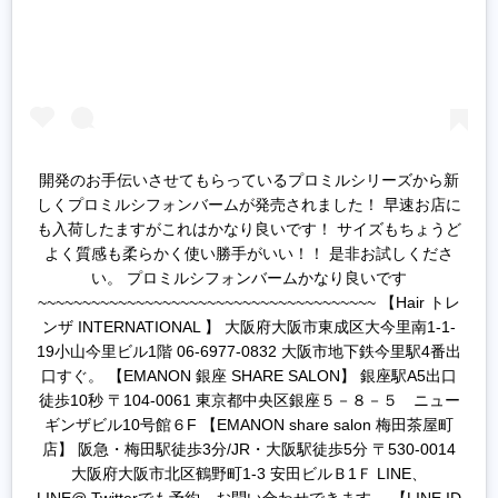
開発のお手伝いさせてもらっているプロミルシリーズから新
しくプロミルシフォンバームが発売されました！ 早速お店に
も入荷したますがこれはかなり良いです！ サイズもちょうど
よく質感も柔らかく使い勝手がいい！！ 是非お試しくださ
い。 プロミルシフォンバームかなり良いです
~~~~~~~~~~~~~~~~~~~~~~~~~~~~~~~~~~~~~~ 【Hair トレ
ンザ INTERNATIONAL 】 大阪府大阪市東成区大今里南1-1-
19小山今里ビル1階 06-6977-0832 大阪市地下鉄今里駅4番出
口すぐ。 【EMANON 銀座 SHARE SALON】 銀座駅A5出口
徒歩10秒 〒104-0061 東京都中央区銀座５－８－５ ニュー
ギンザビル10号館６F 【EMANON share salon 梅田茶屋町
店】 阪急・梅田駅徒歩3分/JR・大阪駅徒歩5分 〒530-0014
大阪府大阪市北区鶴野町1-3 安田ビルＢ1Ｆ LINE、