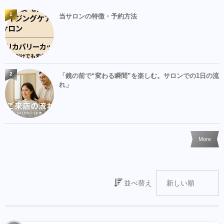
1
当サロンの特徴・予約方法
2
「鏡の前で“変わる瞬間”を楽しむ。サロンでの1日の流
れ」
More
並べ替え