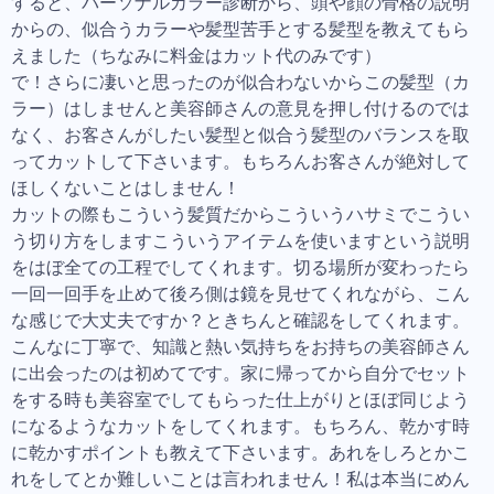
すると、パーソナルカラー診断から、頭や顔の骨格の説明
からの、似合うカラーや髪型苦手とする髪型を教えてもら
えました（ちなみに料金はカット代のみです）
で！さらに凄いと思ったのが似合わないからこの髪型（カ
ラー）はしませんと美容師さんの意見を押し付けるのでは
なく、お客さんがしたい髪型と似合う髪型のバランスを取
ってカットして下さいます。もちろんお客さんが絶対して
ほしくないことはしません！
カットの際もこういう髪質だからこういうハサミでこうい
う切り方をしますこういうアイテムを使いますという説明
をはぼ全ての工程でしてくれます。切る場所が変わったら
一回一回手を止めて後ろ側は鏡を見せてくれながら、こん
な感じで大丈夫ですか？ときちんと確認をしてくれます。
こんなに丁寧で、知識と熱い気持ちをお持ちの美容師さん
に出会ったのは初めてです。家に帰ってから自分でセット
をする時も美容室でしてもらった仕上がりとほぼ同じよう
になるようなカットをしてくれます。もちろん、乾かす時
に乾かすポイントも教えて下さいます。あれをしろとかこ
れをしてとか難しいことは言われません！私は本当にめん