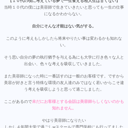
【１０代の頃に考えている夢で一生食える程人生は甘くない】
当時１０代の僕には美容師で生きていきたいと思っても一生の仕事
になるかわからない。
自分にそんな才能はない気がする。
このように考えもしかしたら将来やりたい事は変わるかも知れな
い。
そう思い自分の夢の執行猶予を与える為にも大学に行き色々な人と
出会い、色々な考えを吸収していきました。
また美容師になった時に一番話すのは一般のお客様です。ですから
美容が好きと言う特殊な環境の友人達のみではなく若いからこそ違
う考えを吸収しようと思って過ごしました。
ここがあるので
未だにお客様とする会話は美容師らしくないのかも
知れません。
やはり美容師になりたい
しかし４年間大学で過ごしwスクールで専門学校にも行ってました