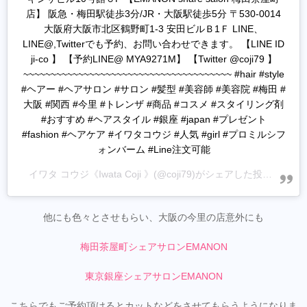
店】 阪急・梅田駅徒歩3分/JR・大阪駅徒歩5分 〒530-0014
大阪府大阪市北区鶴野町1-3 安田ビルＢ1Ｆ LINE、
LINE@,Twitterでも予約、お問い合わせできます。 【LINE ID
ji-co 】 【予約LINE@ MYA9271M】 【Twitter @coji79 】
~~~~~~~~~~~~~~~~~~~~~~~~~~~~~~~~~~~~~~ #hair #style
#ヘアー #ヘアサロン #サロン #髪型 #美容師 #美容院 #梅田 #
大阪 #関西 #今里 #トレンザ #商品 #コスメ #スタイリング剤
#おすすめ #ヘアスタイル #銀座 #japan #プレゼント
#fashion #ヘアケア #イワタコウジ #人気 #girl #プロミルシフ
ォンバーム #Line注文可能
イワタ コウジ《Iwata Coji 》
(@coji79)がシェアした投稿 -
202
他にも色々とさせもらい、大阪の今里の店意外にも
梅田茶屋町シェアサロンEMANON
東京銀座シェアサロンEMANON
こちらでもご予約頂けるとカットなどをさせてもらうようになりま