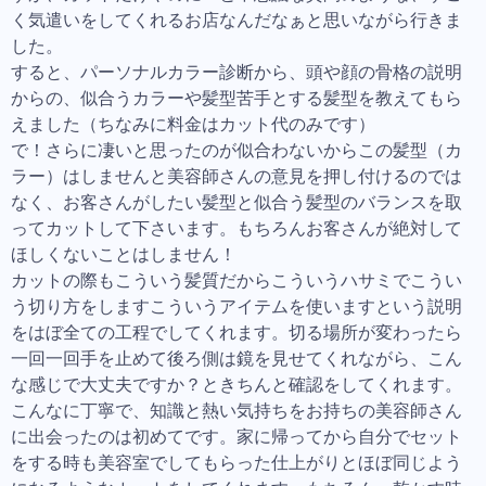
く気遣いをしてくれるお店なんだなぁと思いながら行きま
した。
すると、パーソナルカラー診断から、頭や顔の骨格の説明
からの、似合うカラーや髪型苦手とする髪型を教えてもら
えました（ちなみに料金はカット代のみです）
で！さらに凄いと思ったのが似合わないからこの髪型（カ
ラー）はしませんと美容師さんの意見を押し付けるのでは
なく、お客さんがしたい髪型と似合う髪型のバランスを取
ってカットして下さいます。もちろんお客さんが絶対して
ほしくないことはしません！
カットの際もこういう髪質だからこういうハサミでこうい
う切り方をしますこういうアイテムを使いますという説明
をはぼ全ての工程でしてくれます。切る場所が変わったら
一回一回手を止めて後ろ側は鏡を見せてくれながら、こん
な感じで大丈夫ですか？ときちんと確認をしてくれます。
こんなに丁寧で、知識と熱い気持ちをお持ちの美容師さん
に出会ったのは初めてです。家に帰ってから自分でセット
をする時も美容室でしてもらった仕上がりとほぼ同じよう