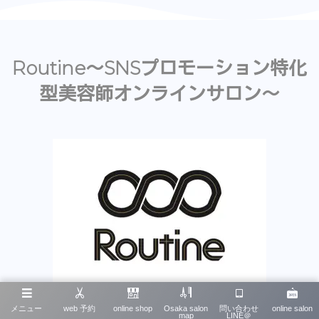
Routine〜SNSプロモーション特化
型美容師オンラインサロン〜
メニュー
web 予約
online shop
Osaka salon
問い合わせ
online salon
関西で発信力に長けた美容師による会員制オンラインサロンです。 地域に関わらず
map
LINE＠