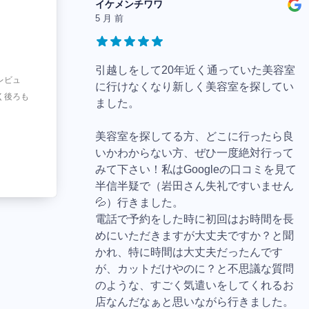
イケメンチワワ
5 月 前
引越しをして20年近く通っていた美容室
レビュ
に行けなくなり新しく美容室を探してい
く後ろも
ました。
美容室を探してる方、どこに行ったら良
いかわからない方、ぜひ一度絶対行って
みて下さい！私はGoogleの口コミを見て
半信半疑で（岩田さん失礼ですいません
💦）行きました。
電話で予約をした時に初回はお時間を長
めにいただきますが大丈夫ですか？と聞
かれ、特に時間は大丈夫だったんです
が、カットだけやのに？と不思議な質問
のような、すごく気遣いをしてくれるお
店なんだなぁと思いながら行きました。