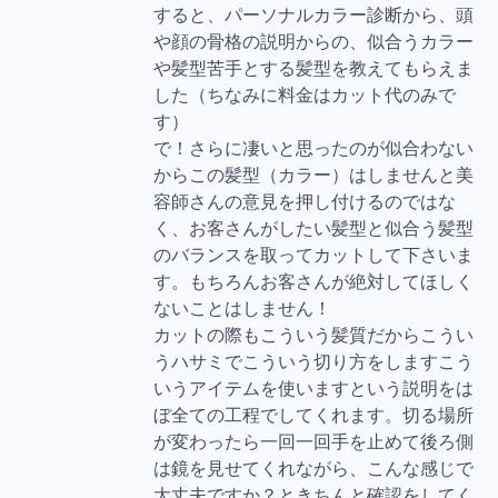
すると、パーソナルカラー診断から、頭
や顔の骨格の説明からの、似合うカラー
や髪型苦手とする髪型を教えてもらえま
した（ちなみに料金はカット代のみで
す）
で！さらに凄いと思ったのが似合わない
からこの髪型（カラー）はしませんと美
容師さんの意見を押し付けるのではな
く、お客さんがしたい髪型と似合う髪型
のバランスを取ってカットして下さいま
す。もちろんお客さんが絶対してほしく
ないことはしません！
カットの際もこういう髪質だからこうい
うハサミでこういう切り方をしますこう
いうアイテムを使いますという説明をは
ぼ全ての工程でしてくれます。切る場所
が変わったら一回一回手を止めて後ろ側
は鏡を見せてくれながら、こんな感じで
大丈夫ですか？ときちんと確認をしてく