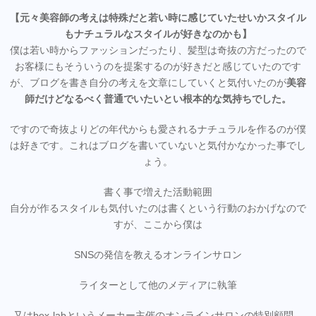
【元々美容師の考えは特殊だと若い時に感じていたせいかスタイル
もナチュラルなスタイルが好きなのかも】
僕は若い時からファッションだったり、髪型は奇抜の方だったので
お客様にもそういうのを提案するのが好きだと感じていたのです
が、ブログを書き自分の考えを文章にしていくと気付いたのが
美容
師だけどなるべく普通でいたいとい根本的な気持ちでした。
ですので奇抜よりどの年代からも愛されるナチュラルを作るのが僕
は好きです。これはブログを書いていないと気付かなかった事でし
ょう。
書く事で増えた活動範囲
自分が作るスタイルも気付いたのは書くという行動のおかげなので
すが、ここから僕は
SNSの発信を教えるオンラインサロン
ライターとして他のメディアに執筆
又はbex-labというメーカー主催のオンラインサロンの特別顧問。