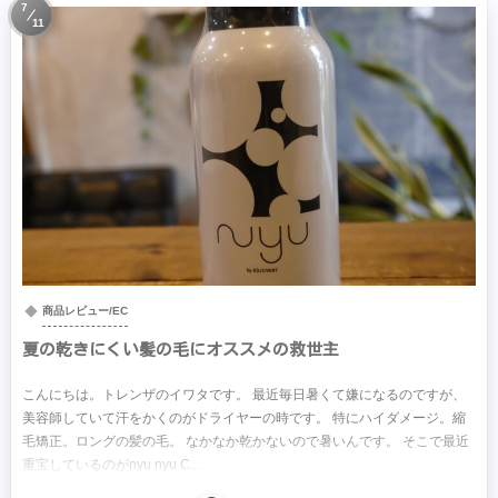
7
11
商品レビュー/EC
夏の乾きにくい髪の毛にオススメの救世主
こんにちは。トレンザのイワタです。 最近毎日暑くて嫌になるのですが、
美容師していて汗をかくのがドライヤーの時です。 特にハイダメージ。縮
毛矯正。ロングの髪の毛。 なかなか乾かないので暑いんです。 そこで最近
重宝しているのがnyu nyu C...