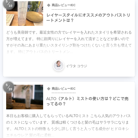
5
商品レビュー/EC
10
レイヤースタイルにオススメのアウトバストリ
ートメントは？
どうも美容師です。最近女性の方でレイヤーを入れたスタイリを希望される
方が増えてます。 特に顔周りにレイヤーを入れて流すことなどが多いので
すがその為にあまり重たいスタイリング剤をつけたくないと言う方も増えて
ます。 特にアウトバスのトリートメン...
イワタ コウジ
5
商品レビュー/EC
20
ALTO（アルト）ミストの使い方は？どこで売
ってるの？
本日もお客様に購入してもらっているALTOミスト こちら人気のアウトバス
のミストになっています。 質感は軽くつけると髪の毛はサラサラになりま
す。 ALTOミストの特徴 もう少し詳しく言うと入ってる成分が ヒドロキシ
エチルウレア 髪の毛に柔軟...