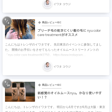
イワタ コウジ
6
商品レビュー/EC
4
ブリーチ毛の乾きにくい髪の毛に nyu color
care treatmentがオススメ
こんにちはトレンザのイワタです。 先日東京のイベントに参加してまし
た。 開発のお手伝いをさせてもらったオイルムーストリートメントの
「nyu color care treatment¥2750」 https://www.instagram....
イワタ コウジ
5
商品レビュー/EC
30
新感覚のオイルムースnyu。かなり使いやす
い！？
こんにちは。トレンザのイワタです。 明日から6月ですが6月は大阪・東京