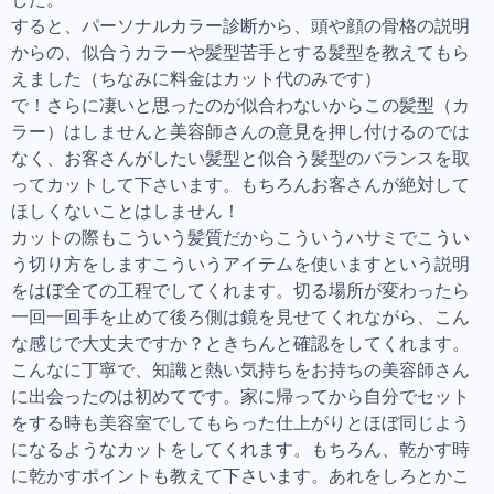
すると、パーソナルカラー診断から、頭や顔の骨格の説明
からの、似合うカラーや髪型苦手とする髪型を教えてもら
えました（ちなみに料金はカット代のみです）
で！さらに凄いと思ったのが似合わないからこの髪型（カ
ラー）はしませんと美容師さんの意見を押し付けるのでは
なく、お客さんがしたい髪型と似合う髪型のバランスを取
ってカットして下さいます。もちろんお客さんが絶対して
ほしくないことはしません！
カットの際もこういう髪質だからこういうハサミでこうい
う切り方をしますこういうアイテムを使いますという説明
をはぼ全ての工程でしてくれます。切る場所が変わったら
一回一回手を止めて後ろ側は鏡を見せてくれながら、こん
な感じで大丈夫ですか？ときちんと確認をしてくれます。
こんなに丁寧で、知識と熱い気持ちをお持ちの美容師さん
に出会ったのは初めてです。家に帰ってから自分でセット
をする時も美容室でしてもらった仕上がりとほぼ同じよう
になるようなカットをしてくれます。もちろん、乾かす時
に乾かすポイントも教えて下さいます。あれをしろとかこ