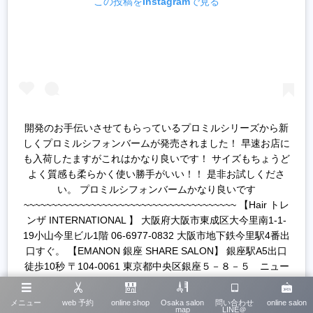
この投稿をInstagramで見る
開発のお手伝いさせてもらっているプロミルシリーズから新
しくプロミルシフォンバームが発売されました！ 早速お店に
も入荷したますがこれはかなり良いです！ サイズもちょうど
よく質感も柔らかく使い勝手がいい！！ 是非お試しくださ
い。 プロミルシフォンバームかなり良いです
~~~~~~~~~~~~~~~~~~~~~~~~~~~~~~~~~~~~~~ 【Hair トレ
ンザ INTERNATIONAL 】 大阪府大阪市東成区大今里南1-1-
19小山今里ビル1階 06-6977-0832 大阪市地下鉄今里駅4番出
口すぐ。 【EMANON 銀座 SHARE SALON】 銀座駅A5出口
徒歩10秒 〒104-0061 東京都中央区銀座５－８－５ ニュー
ギンザビル10号館６F 【EMANON share salon 梅田茶屋町
店】 阪急・梅田駅徒歩3分/JR・大阪駅徒歩5分 〒530-0014
メニュー
web 予約
online shop
Osaka salon
問い合わせ
online salon
map
LINE＠
大阪府大阪市北区鶴野町1-3 安田ビルＢ1Ｆ LINE、