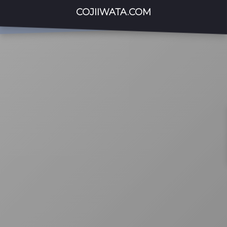
COJIIWATA.COM