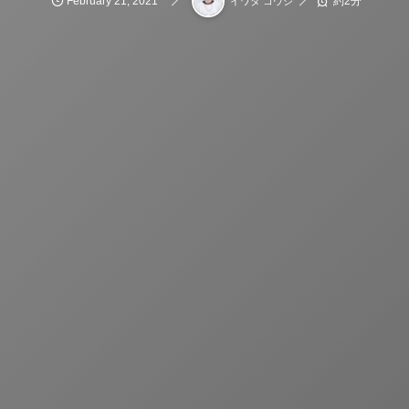
February
21
,
2021
約2分
イワタ コウジ