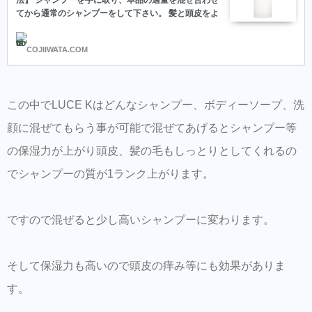
てから通常のシャンプーをして下さい。 髪と頭皮をよ
くぬらし、髪全体に広げながら十分に泡立てて洗い、
その後よくすすぎます。（目安は本品をシャンプーの
COJIIWATA.COM
半分量を混ぜてお使い下さい。）
この中でLUCE Kはどんなシャンプー、ボディーソープ、洗
顔に混ぜてもらう事が可能で混ぜてあげるとシャンプー等
の保湿力が上がり頭皮、髪の毛もしっとりとしてくれるの
でシャンプーの質が1ランク上がります。
ですので混ぜると少し高いシャンプーに変わります。
そして保湿力も高いので頭皮の痒み等にも効果がありま
す。