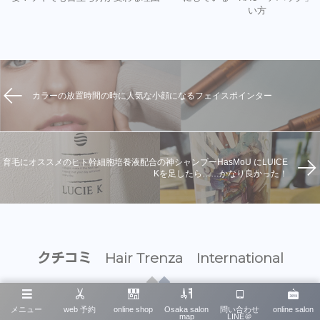
い方
カラーの放置時間の時に人気な小顔になるフェイスポインター
育毛にオススメのヒト幹細胞培養液配合の神シャンプーHasMoU にLUICE
Kを足したら……かなり良かった！
クチコミ Hair Trenza International
メニュー
web 予約
online shop
Osaka salon
問い合わせ
online salon
map
LINE＠