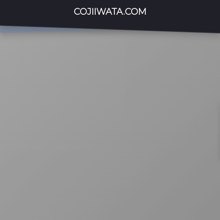
COJIIWATA.COM