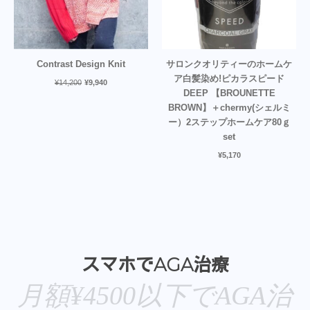
Contrast Design Knit
サロンクオリティーのホームケ
ア白髪染め!ピカラスピード
¥
14,200
¥
9,940
DEEP 【BROUNETTE
BROWN】＋chermy(シェルミ
ー）2ステップホームケア80ｇ
set
¥
5,170
スマホでAGA治療
月額¥4500以下でAGA治