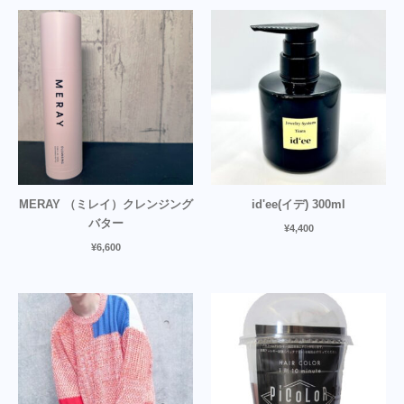
MERAY （ミレイ）クレンジング
id'ee(イデ) 300ml
バター
¥
4,400
¥
6,600