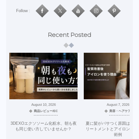
Follow :
Recent Posted
August
10
,
2026
August
7
,
2026
商品レビュー/EC
美容・ヘアケア
3DEXOエクソソーム化粧水、朝も夜
夏に髪がパサつく原因は？美
も同じ使い方していませんか？
リートメントとアイロン仕上
術例