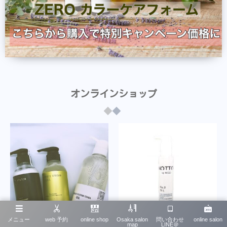
オンラインショップ
メニュー
web 予約
online shop
Osaka salon
問い合わせ
online salon
map
LINE＠