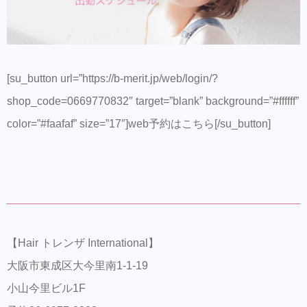
[su_button url=”https://b-merit.jp/web/login/?
shop_code=0669770832″ target=”blank” background=”#ffffff”
color=”#faafaf” size=”17″]web予約はこちら[/su_button]
【Hair トレンザ International】
大阪市東成区大今里南1-1-19
小山今里ビル1F