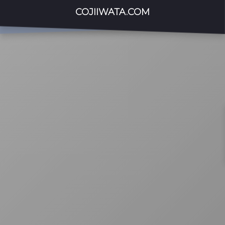
COJIIWATA.COM