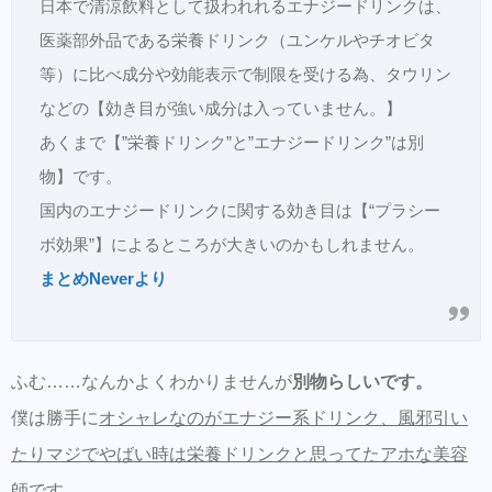
日本で清涼飲料として扱われれるエナジードリンクは、
医薬部外品である栄養ドリンク（ユンケルやチオビタ
等）に比べ成分や効能表示で制限を受ける為、タウリン
などの【効き目が強い成分は入っていません。】
あくまで【”栄養ドリンク”と”エナジードリンク”は別
物】です。
国内のエナジードリンクに関する効き目は【“プラシー
ボ効果”】によるところが大きいのかもしれません。
まとめNeverより
ふむ……なんかよくわかりませんが
別物らしいです。
僕は勝手に
オシャレなのがエナジー系ドリンク、風邪引い
たりマジでやばい時は栄養ドリンクと思ってたアホな美容
師です。