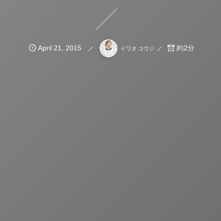
April
21
,
2015
約2分
イワタ コウジ