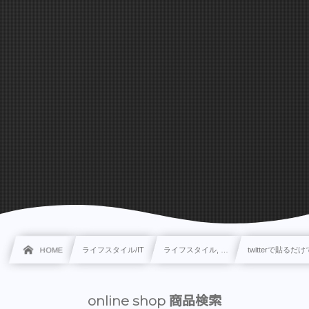
HOME
ライフスタイル/IT
ライフスタイル, …
twitterで貼
online shop 商品検索