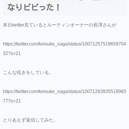
各SNSアカウントはこちら
なりビビった！
ヘアアクセ等はBASEでも買えるようになり
ました
本日twitter見ているとルーティンオーナーの長澤さんが
ご来店前のカルテの事前登録が時短でオスス
メ！
https://twitter.com/keisuke_naga/status/10071257519659704
美容師の方にはこちらもオススメ。SNSプロ
32?s=21
モーション特化型美容師オンラインサロン
【Routine 】メンバー募集中
こんな呟きをしている。
行動を起こすまでのプロセスを勉強したい方
にはこちらもオススメ< 新しい考えをつぶや
くオンラインサロン 【Next Stage】メンバー
https://twitter.com/keisuke_naga/status/10071263935518965
募集中
77?s=21
とりあえず返信してみた。