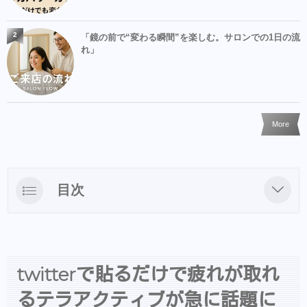
2
「鏡の前で“変わる瞬間”を楽しむ。サロンでの1日の流
れ」
More
目次
twitterで貼るだけで疲れが取れるテラアクテ
ィブが急に話題になりビビった！
LINEでのご質問、ネット予約、出勤状況はこ
twitterで貼るだけで疲れが取れ
ちらからどうぞ
るテラアクティブが急に話題に