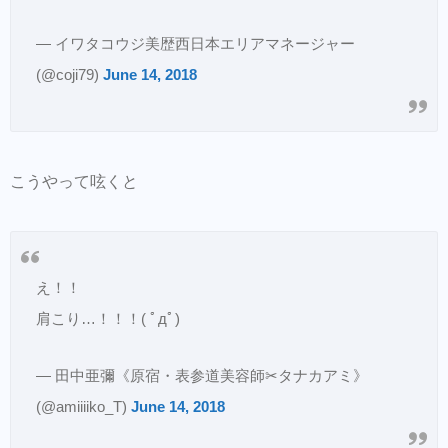
— イワタコウジ美歴西日本エリアマネージャー
(@coji79)
June 14, 2018
こうやって呟くと
え！！
肩こり…！！！( ﾟдﾟ)
— 田中亜彌《原宿・表参道美容師✂タナカアミ》
(@amiiiiko_T)
June 14, 2018