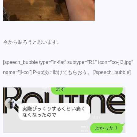
今から貼ろうと思います。
[speech_bubble type=”ln-flat” subtype=”R1″ icon=”co-ji3.jpg”
name=”ji-co”] P-up波に助けてもらおう。 [/speech_bubble]