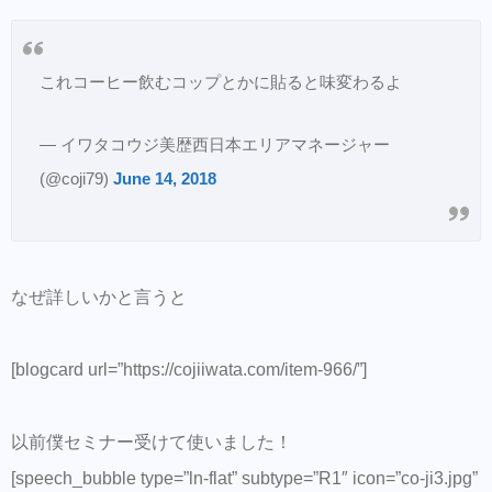
これコーヒー飲むコップとかに貼ると味変わるよ
— イワタコウジ美歴西日本エリアマネージャー
(@coji79)
June 14, 2018
なぜ詳しいかと言うと
[blogcard url=”https://cojiiwata.com/item-966/”]
以前僕セミナー受けて使いました！
[speech_bubble type=”ln-flat” subtype=”R1″ icon=”co-ji3.jpg”