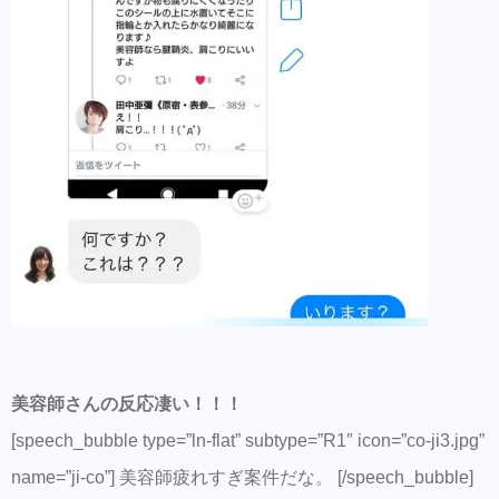
美容師さんの反応凄い！！！
[speech_bubble type=”ln-flat” subtype=”R1″ icon=”co-ji3.jpg”
name=”ji-co”] 美容師疲れすぎ案件だな。 [/speech_bubble]